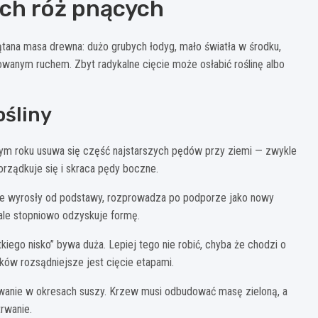
ych róż pnących
plątana masa drewna: dużo grubych łodyg, mało światła w środku,
wanym ruchem. Zbyt radykalne cięcie może osłabić roślinę albo
ośliny
ym roku usuwa się część najstarszych pędów przy ziemi — zwykle
porządkuje się i skraca pędy boczne.
óre wyrosły od podstawy, rozprowadza po podporze jako nowy
 ale stopniowo odzyskuje formę.
ego nisko” bywa duża. Lepiej tego nie robić, chyba że chodzi o
ów rozsądniejsze jest cięcie etapami.
wanie w okresach suszy. Krzew musi odbudować masę zieloną, a
rwanie.