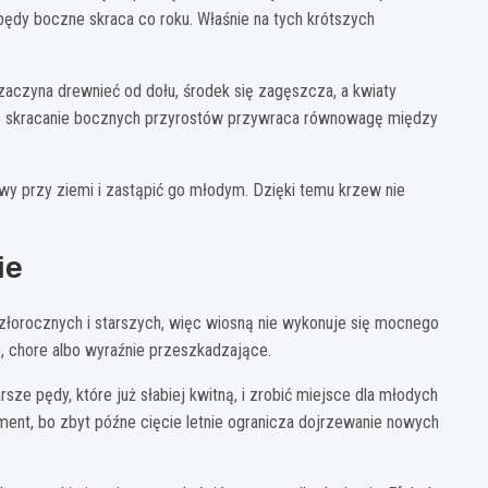
pędy boczne skraca co roku. Właśnie na tych krótszych
, zaczyna drewnieć od dołu, środek się zagęszcza, a kwiaty
ne skracanie bocznych przyrostów przywraca równowagę między
towy przy ziemi i zastąpić go młodym. Dzięki temu krzew nie
ie
szłorocznych i starszych, więc wiosną nie wykonuje się mocnego
e, chore albo wyraźnie przeszkadzające.
ze pędy, które już słabiej kwitną, i zrobić miejsce dla młodych
ent, bo zbyt późne cięcie letnie ogranicza dojrzewanie nowych