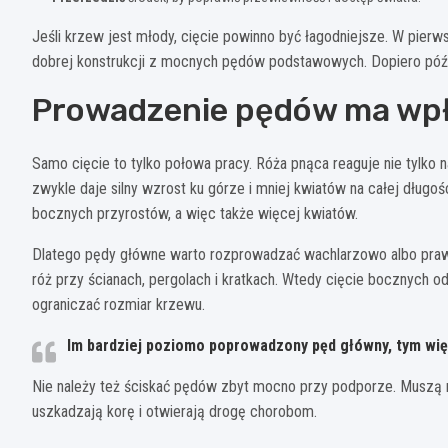
Jeśli krzew jest młody, cięcie powinno być łagodniejsze. W pier
dobrej konstrukcji z mocnych pędów podstawowych. Dopiero późn
Prowadzenie pędów ma wpł
Samo cięcie to tylko połowa pracy. Róża pnąca reaguje nie tylko 
zwykle daje silny wzrost ku górze i mniej kwiatów na całej dług
bocznych przyrostów, a więc także więcej kwiatów.
Dlatego pędy główne warto rozprowadzać wachlarzowo albo prawie
róż przy ścianach, pergolach i kratkach. Wtedy cięcie bocznych 
ograniczać rozmiar krzewu.
Im bardziej poziomo poprowadzony pęd główny, tym wi
Nie należy też ściskać pędów zbyt mocno przy podporze. Muszą m
uszkadzają korę i otwierają drogę chorobom.