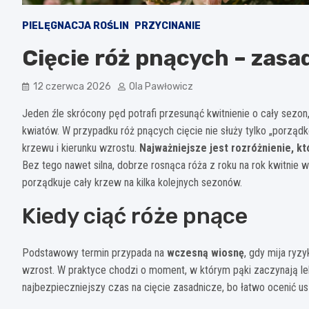
PIELĘGNACJA ROŚLIN
PRZYCINANIE
Cięcie róż pnących – zasad
12 czerwca 2026
Ola Pawłowicz
Jeden źle skrócony pęd potrafi przesunąć kwitnienie o cały sezon
kwiatów. W przypadku róż pnących cięcie nie służy tylko „porząd
krzewu i kierunku wzrostu.
Najważniejsze jest rozróżnienie, kt
Bez tego nawet silna, dobrze rosnąca róża z roku na rok kwitnie w
porządkuje cały krzew na kilka kolejnych sezonów.
Kiedy ciąć róże pnące
Podstawowy termin przypada na
wczesną wiosnę
, gdy mija ryz
wzrost. W praktyce chodzi o moment, w którym pąki zaczynają le
najbezpieczniejszy czas na cięcie zasadnicze, bo łatwo ocenić usz