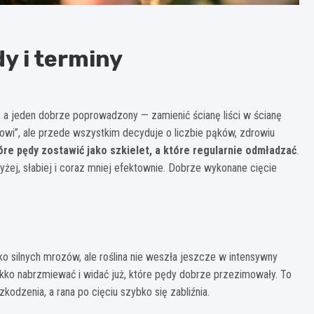
y i terminy
, a jeden dobrze poprowadzony — zamienić ścianę liści w ścianę
kowi”, ale przede wszystkim decyduje o liczbie pąków, zdrowiu
óre pędy zostawić jako szkielet, a które regularnie odmładzać
.
yżej, słabiej i coraz mniej efektownie. Dobrze wykonane cięcie
yko silnych mrozów, ale roślina nie weszła jeszcze w intensywny
kko nabrzmiewać i widać już, które pędy dobrze przezimowały. To
kodzenia, a rana po cięciu szybko się zabliźnia.