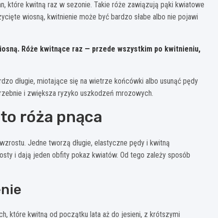
ian, które kwitną raz w sezonie. Takie róże zawiązują pąki kwiatowe
cięte wiosną, kwitnienie może być bardzo słabe albo nie pojawi
iosną. Róże kwitnące raz — przede wszystkim po kwitnieniu,
ardzo długie, miotające się na wietrze końcówki albo usunąć pędy
trzebnie i zwiększa ryzyko uszkodzeń mrozowych.
 to róża pnąca
wzrostu. Jedne tworzą długie, elastyczne pędy i kwitną
rosty i dają jeden obfity pokaz kwiatów. Od tego zależy sposób
nie
h, które kwitną od początku lata aż do jesieni, z krótszymi