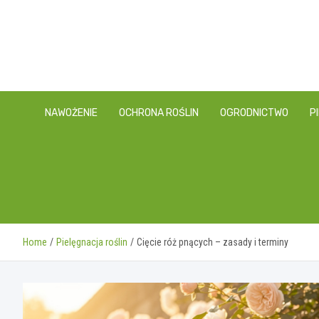
Skip
to
content
NAWOŻENIE
OCHRONA ROŚLIN
OGRODNICTWO
P
Home
Pielęgnacja roślin
Cięcie róż pnących – zasady i terminy