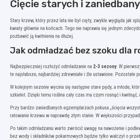
Cięcie starych i zaniedban
Stary krzew, który przez lata nie był cięty, zwykle wygląda jak s
kwiaty głównie na końcach. Tego nie naprawia się jednym zdecydo
pozbawić ją kwitnienia na dłużej.
Jak odmładzać bez szoku dla r
Najbezpieczniej rozłożyć odmładzanie na
2-3 sezony
. W pierwsz
te najsłabsze, najbardziej zdrewniałe i źle ustawione. Pozostałe 
W kolejnym sezonie wycina się następne stare pędy, a młode, kt
szkielet. Dzięki temu roślina cały czas ma czym rosnąć i kwitnąć,
Przy bardzo zaniedbanych egzemplarzach pokusa „ścięcia wszystki
ratowanie krzewu w naprawdę złym stanie. W większości przypadk
Po takim odmładzaniu warto zwrócić uwagę na nawożenie i podle
bez wody i składników pokarmowych będzie tylko walczył o przet