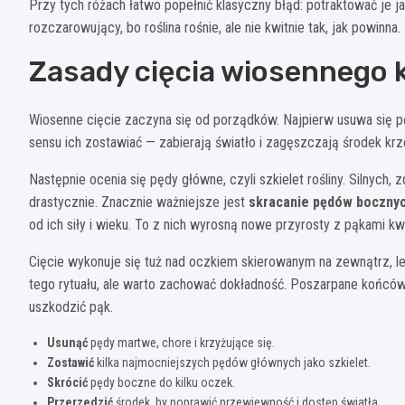
Przy tych różach łatwo popełnić klasyczny błąd: potraktować je j
rozczarowujący, bo roślina rośnie, ale nie kwitnie tak, jak powinna.
Zasady cięcia wiosennego 
Wiosenne cięcie zaczyna się od porządków. Najpierw usuwa się p
sensu ich zostawiać — zabierają światło i zagęszczają środek krze
Następnie ocenia się pędy główne, czyli szkielet rośliny. Silnych
drastycznie. Znacznie ważniejsze jest
skracanie pędów bocznyc
od ich siły i wieku. To z nich wyrosną nowe przyrosty z pąkami k
Cięcie wykonuje się tuż nad oczkiem skierowanym na zewnątrz, lekk
tego rytuału, ale warto zachować dokładność. Poszarpane końcówki
uszkodzić pąk.
Usunąć
pędy martwe, chore i krzyżujące się.
Zostawić
kilka najmocniejszych pędów głównych jako szkielet.
Skrócić
pędy boczne do kilku oczek.
Przerzedzić
środek, by poprawić przewiewność i dostęp światła.