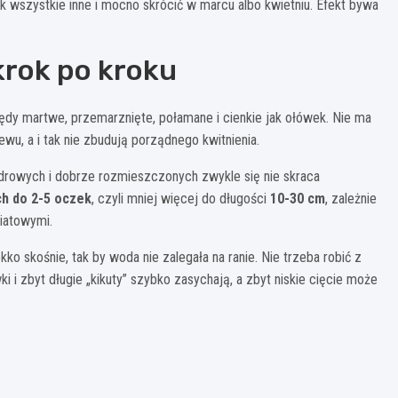
ak wszystkie inne i mocno skrócić w marcu albo kwietniu. Efekt bywa
krok po kroku
ędy martwe, przemarznięte, połamane i cienkie jak ołówek. Nie ma
wu, a i tak nie zbudują porządnego kwitnienia.
, zdrowych i dobrze rozmieszczonych zwykle się nie skraca
h do 2-5 oczek
, czyli mniej więcej do długości
10-30 cm
, zależnie
wiatowymi.
o skośnie, tak by woda nie zalegała na ranie. Nie trzeba robić z
 i zbyt długie „kikuty” szybko zasychają, a zbyt niskie cięcie może