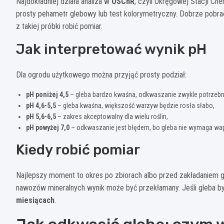
Najdokładniej działa analiza w
OSChR
, czyli Okręgowej Stacji C
prosty pehametr glebowy lub test kolorymetryczny. Dobrze pobrać
z takiej próbki robić pomiar.
Jak interpretować wynik pH
Dla ogrodu użytkowego można przyjąć prosty podział:
pH poniżej 4,5
– gleba bardzo kwaśna, odkwaszanie zwykle potrzebne
pH 4,6-5,5
– gleba kwaśna, większość warzyw będzie rosła słabo,
pH 5,6-6,5
– zakres akceptowalny dla wielu roślin,
pH powyżej 7,0
– odkwaszanie jest błędem, bo gleba nie wymaga wa
Kiedy robić pomiar
Najlepszy moment to okres po zbiorach albo przed zakładaniem gr
nawozów mineralnych wynik może być przekłamany. Jeśli gleba b
miesiącach
.