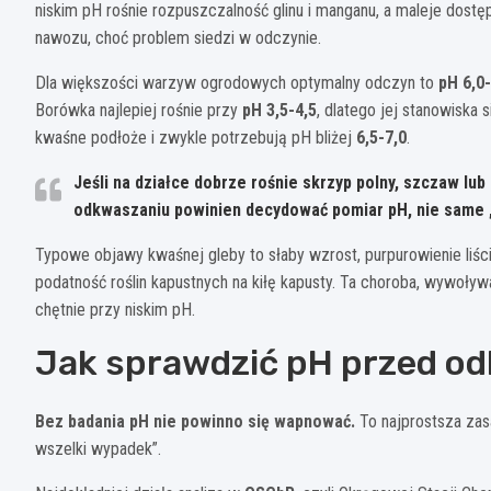
niskim pH rośnie rozpuszczalność glinu i manganu, a maleje dostęp
nawozu, choć problem siedzi w odczynie.
Dla większości warzyw ogrodowych optymalny odczyn to
pH 6,0-
Borówka najlepiej rośnie przy
pH 3,5-4,5
, dlatego jej stanowiska 
kwaśne podłoże i zwykle potrzebują pH bliżej
6,5-7,0
.
Jeśli na działce dobrze rośnie skrzyp polny, szczaw lub
odkwaszaniu powinien decydować pomiar pH, nie same 
Typowe objawy kwaśnej gleby to słaby wzrost, purpurowienie liści
podatność roślin kapustnych na kiłę kapusty. Ta choroba, wywoły
chętnie przy niskim pH.
Jak sprawdzić pH przed o
Bez badania pH nie powinno się wapnować.
To najprostsza zas
wszelki wypadek”.