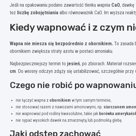
Jeśli na opakowaniu podano zawartość tlenku wapnia
CaO
, dawkę
też
liczbę zobojętniania
albo równoważnik CaO. Im wyższa reakty
Kiedy wapnować i z czym ni
Wapna nie miesza się bezpośrednio z obornikiem.
To zasada 
obornikiem zwiększa straty azotu w postaci amoniaku.
Najbezpieczniejszy termin to
jesień
, po zbiorach. Materiał rozs
cm
. Do wiosny odczyn zdąży się ustabilizować, szczególnie prz
Czego nie robić po wapnowani
nie łączyć wapna z
obornikiem
w tym samym terminie,
nie stosować razem z nawozami amonowymi, np.
siarczanem amo
nie wapnować pod rośliny kwasolubne, takie jak
borówka amerykańs
nie sypać wysokich dawek na zmarzniętą lub podmokłą glebę.
Jaki odstęp zachować