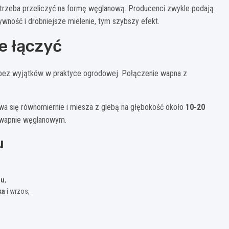
 trzeba przeliczyć na formę węglanową. Producenci zwykle podają
wność i drobniejsze mielenie, tym szybszy efekt.
e łączyć
bez wyjątków w praktyce ogrodowej. Połączenie wapna z
iewa się równomiernie i miesza z glebą na głębokość około
10-20
y wapnie węglanowym.
u
nu
,
ka
i wrzos,