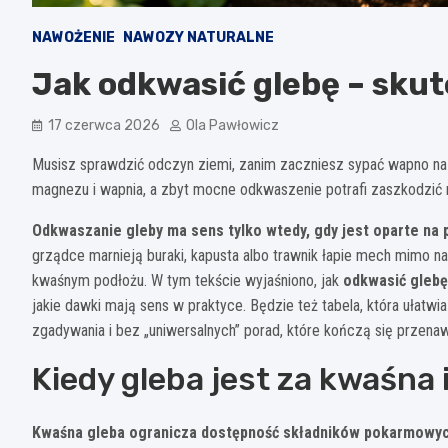
NAWOŻENIE
NAWOZY NATURALNE
Jak odkwasić glebę – sku
17 czerwca 2026
Ola Pawłowicz
Musisz sprawdzić odczyn ziemi, zanim zaczniesz sypać wapno na o
magnezu i wapnia, a zbyt mocne odkwaszenie potrafi zaszkodzić 
Odkwaszanie gleby ma sens tylko wtedy, gdy jest oparte na
grządce marnieją buraki, kapusta albo trawnik łapie mech mimo n
kwaśnym podłożu. W tym tekście wyjaśniono, jak
odkwasić glebę
jakie dawki mają sens w praktyce. Będzie też tabela, która ułatwi
zgadywania i bez „uniwersalnych” porad, które kończą się przena
Kiedy gleba jest za kwaśna
Kwaśna gleba ogranicza dostępność składników pokarmowyc