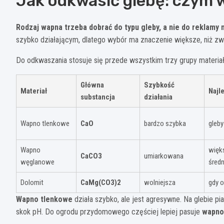
Jak odkwasić glebę: czym 
Rodzaj wapna trzeba dobrać do typu gleby, a nie do reklamy 
szybko działającym, dlatego wybór ma znaczenie większe, niż zwy
Do odkwaszania stosuje się przede wszystkim trzy grupy materia
Główna
Szybkość
Materiał
Najl
substancja
działania
Wapno tlenkowe
CaO
bardzo szybka
gleby
Wapno
więks
CaCO3
umiarkowana
węglanowe
średn
Dolomit
CaMg(CO3)2
wolniejsza
gdy 
Wapno tlenkowe
działa szybko, ale jest agresywne. Na glebie pi
skok pH. Do ogrodu przydomowego częściej lepiej pasuje
wapno