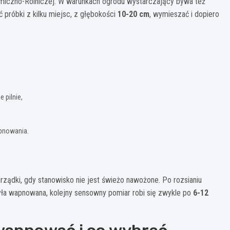
hemiczno-Rolniczej. W warunkach ogrodu wystarczający bywa też
 próbki z kilku miejsc, z głębokości
10-20 cm
, wymieszać i dopiero
 pilnie,
pnowania.
ządki, gdy stanowisko nie jest świeżo nawożone. Po rozsianiu
yła wapnowana, kolejny sensowny pomiar robi się zwykle po
6-12