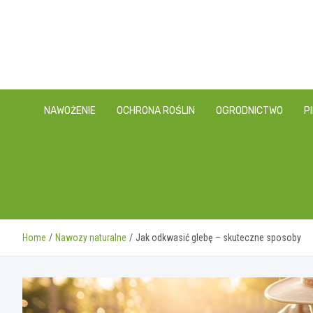
Skip
to
content
NAWOŻENIE
OCHRONA ROŚLIN
OGRODNICTWO
P
Home
Nawozy naturalne
Jak odkwasić glebę – skuteczne sposoby