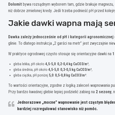
Dolomit
bywa rozsądnym wyborem tam, gdzie brakuje magnezu, ale 
niż dobrze zmielonej kredy. Jeśli trzeba podnieść pH przed kole
Jakie dawki wapna mają se
Dawka zależy jednocześnie od pH i kategorii agronomicznej 
glinie. To dlatego instrukcja „2 garści na metr” jest zwyczajnie ni
W praktyce ogrodowej często stosuje się orientacyjne dawki na
1
gleba lekka, pH około
4,5-5,0
:
0,2-0,4 kg CaCO3/m²
,
gleba średnia, pH około
4,5-5,0
:
0,3-0,5 kg CaCO3/m²
,
gleba ciężka, pH poniżej
5,0
:
0,5-0,8 kg CaCO3/m²
.
To wartości orientacyjne, zgodne z logiką zaleceń wapnowania p
Przy bardzo kwaśnej glebie lepiej podzielić zabieg na
2 sezony
, 
Jednorazowe „mocne” wapnowanie jest częstym błędem. 
bardziej rozregulować stanowisko niż pomóc.