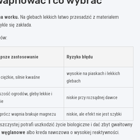
wapnować i co wybrać
na worku.
Na glebach lekkich łatwo przesadzić z materiałem
kle się zakłada.
łów:
epsze zastosowanie
Ryzyko błędu
wysokie na piaskach i lekkich
 ciężkie, silnie kwaśne
glebach
zość ogrodów, gleby lekkie i
niskie przy rozsądnej dawce
ie
oprócz wapnia brakuje magnezu
niskie, ale efekt nie jest szybki
aszczystej potrafi uszkodzić życie biologiczne i dać zbyt gwałtowny
 węglanowe
albo kreda nawozowa o wysokiej reaktywności.