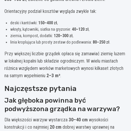
Orientacyjny podział kosztów wygląda zwykle tak:
deski i kantówki:
150–400 zł
,
wkręty, kątowniki, siatka na gryzonie:
40–120 zł
,
ziemia, kompost, dodatki:
120–300 zł
,
linia kroplująca lub prosty zestaw do podlewania:
80–250 zł
.
Przy większej liczbie grządek opłaca się zamawiać ziemię luzem
w lokalnej kopalni lub składzie ogrodniczym. W wielu miastach
różnica względem worków marketowych wynosi kilkaset złotych
na samym wypełnieniu
2–3 m³
.
Najczęstsze pytania
Jak głęboka powinna być
podwyższona grządka na warzywa?
Dla większości warzyw wystarcza
30–40 cm
wysokości
konstrukcji i co najmniej
20 cm
dobrej warstwy uprawnej na