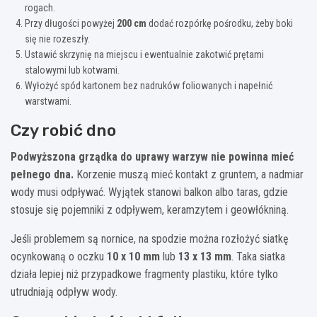
rogach.
Przy długości powyżej
200 cm
dodać rozpórkę pośrodku, żeby boki
się nie rozeszły.
Ustawić skrzynię na miejscu i ewentualnie zakotwić prętami
stalowymi lub kotwami.
Wyłożyć spód kartonem bez nadruków foliowanych i napełnić
warstwami.
Czy robić dno
Podwyższona grządka do uprawy warzyw nie powinna mieć
pełnego dna.
Korzenie muszą mieć kontakt z gruntem, a nadmiar
wody musi odpływać. Wyjątek stanowi balkon albo taras, gdzie
stosuje się pojemniki z odpływem, keramzytem i geowłókniną.
Jeśli problemem są nornice, na spodzie można rozłożyć siatkę
ocynkowaną o oczku
10 x 10 mm
lub
13 x 13 mm
. Taka siatka
działa lepiej niż przypadkowe fragmenty plastiku, które tylko
utrudniają odpływ wody.