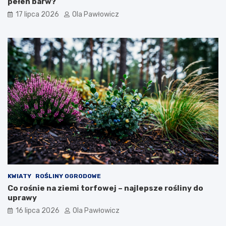
pełen barw?
17 lipca 2026
Ola Pawłowicz
KWIATY
ROŚLINY OGRODOWE
Co rośnie na ziemi torfowej – najlepsze rośliny do
uprawy
16 lipca 2026
Ola Pawłowicz