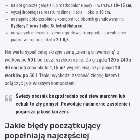
na dół grubsze gałęzie lub rozdrobnione pędy — warstwa
10–15 cm
,
wyżej drobniejsze resztki roślinne i liście — około
10 cm
,
następnie półprzerobiony kompost lub obornik granulowany, np.
Bydlęcy Florovit
albo
Substral Naturen
,
na wierzch mieszanka ziemi ogrodowej, kompostu i ewentualnie
piasku w proporcji około
2:1:0,5
.
Nie warto sypać całej skrzyni samą „ziemią uniwersalną” z
worków po
50 l
, bo koszt szybko rośnie. Do grządki
120 x 240 x
40 cm
potrzeba około
1,15 m³
wypełnienia, czyli ponad
20
worków po 50 l
. Taniej wychodzi zamówić ziemię luzem i
połączyć ją z własnym kompostem.
Świeży obornik bezpośrednio pod siew marchwi lub
cebuli to zły pomysł. Powoduje nadmierne zasolenie i
pogarsza jakość korzeni.
Jakie błędy początkujący
popełniają najczęściej