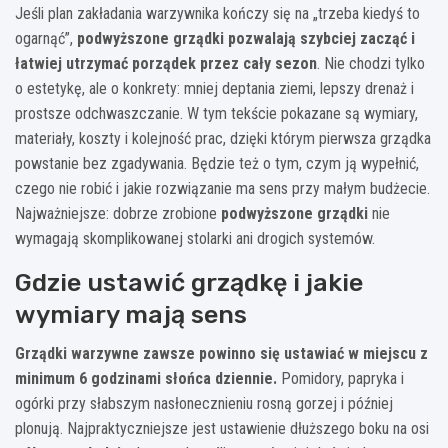
Jeśli plan zakładania warzywnika kończy się na „trzeba kiedyś to
ogarnąć”,
podwyższone grządki pozwalają szybciej zacząć i
łatwiej utrzymać porządek przez cały sezon
. Nie chodzi tylko
o estetykę, ale o konkrety: mniej deptania ziemi, lepszy drenaż i
prostsze odchwaszczanie. W tym tekście pokazane są wymiary,
materiały, koszty i kolejność prac, dzięki którym pierwsza grządka
powstanie bez zgadywania. Będzie też o tym, czym ją wypełnić,
czego nie robić i jakie rozwiązanie ma sens przy małym budżecie.
Najważniejsze: dobrze zrobione
podwyższone grządki
nie
wymagają skomplikowanej stolarki ani drogich systemów.
Gdzie ustawić grządkę i jakie
wymiary mają sens
Grządki warzywne zawsze powinno się ustawiać w miejscu z
minimum 6 godzinami słońca dziennie.
Pomidory, papryka i
ogórki przy słabszym nasłonecznieniu rosną gorzej i później
plonują. Najpraktyczniejsze jest ustawienie dłuższego boku na osi