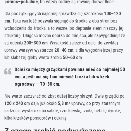
północ–południe
, bo wtedy rośliny są równiej doświetlone.
Dla początkujących najlepiej sprawdza się szerokość
100–120
cm
. Taka wartość pozwala sięgnąć do środka z obu stron bez
wchodzenia do środka, a to ważne, bo deptanie ziemi niszczy jej
strukturę. Długość można dobrać do miejsca, ale najwygodniejsze
są odcinki
200–300 cm
. Wysokość zależy od celu: do zwykłej
uprawy warzyw wystarcza
20–40 cm
, a dla wygodniejszej pracy
lub słabszej gleby warto zrobić
50–60 cm
.
Ścieżka między grządkami powinna mieć co najmniej
50
cm
, a jeśli ma się tam mieścić taczka lub wózek
ogrodowy —
70–80 cm
.
Nie warto zaczynać od zbyt dużej liczby skrzyń. Dwie grządki po
120 x 240 cm
dają już około
5,8 m²
uprawy, co przy starannym
sadzeniu wystarcza na sałatę, rzodkiewkę, zioła, cebulę dymkę,
kilka krzaków pomidorów i cukinię.
Z czego zrobić podwyższone