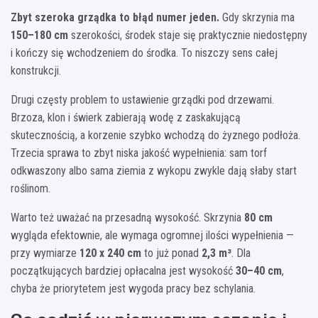
Zbyt szeroka grządka to błąd numer jeden.
Gdy skrzynia ma
150–180 cm
szerokości, środek staje się praktycznie niedostępny
i kończy się wchodzeniem do środka. To niszczy sens całej
konstrukcji.
Drugi częsty problem to ustawienie grządki pod drzewami.
Brzoza, klon i świerk zabierają wodę z zaskakującą
skutecznością, a korzenie szybko wchodzą do żyznego podłoża.
Trzecia sprawa to zbyt niska jakość wypełnienia: sam torf
odkwaszony albo sama ziemia z wykopu zwykle dają słaby start
roślinom.
Warto też uważać na przesadną wysokość. Skrzynia
80 cm
wygląda efektownie, ale wymaga ogromnej ilości wypełnienia —
przy wymiarze
120 x 240 cm
to już ponad
2,3 m³
. Dla
początkujących bardziej opłacalna jest wysokość
30–40 cm
,
chyba że priorytetem jest wygoda pracy bez schylania.