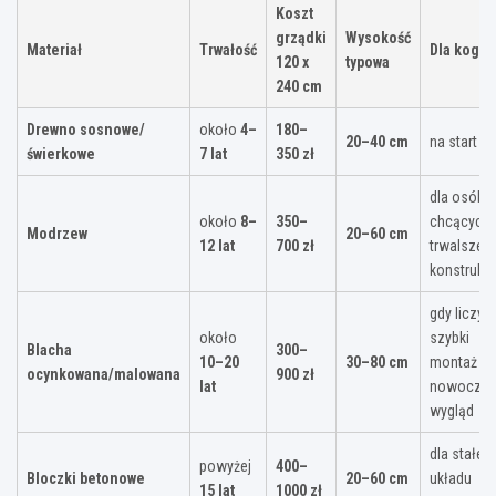
Koszt
grządki
Wysokość
Materiał
Trwałość
Dla kogo
120 x
typowa
240 cm
Drewno sosnowe/
około
4–
180–
20–40 cm
na start i D
świerkowe
7 lat
350 zł
dla osób
około
8–
350–
chcących
Modrzew
20–60 cm
12 lat
700 zł
trwalszej
konstrukcj
gdy liczy s
około
szybki
Blacha
300–
10–20
30–80 cm
montaż i
ocynkowana/malowana
900 zł
lat
nowoczes
wygląd
dla stałeg
powyżej
400–
Bloczki betonowe
20–60 cm
układu
15 lat
1000 zł