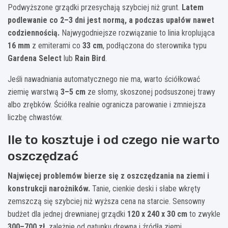
Podwyższone grządki przesychają szybciej niż grunt.
Latem
podlewanie co 2–3 dni jest normą, a podczas upałów nawet
codziennością.
Najwygodniejsze rozwiązanie to linia kroplująca
16 mm
z emiterami co
33 cm
, podłączona do sterownika typu
Gardena Select
lub
Rain Bird
.
Jeśli nawadniania automatycznego nie ma, warto ściółkować
ziemię warstwą
3–5 cm
ze słomy, skoszonej podsuszonej trawy
albo zrębków. Ściółka realnie ogranicza parowanie i zmniejsza
liczbę chwastów.
Ile to kosztuje i od czego nie warto
oszczędzać
Najwięcej problemów bierze się z oszczędzania na ziemi i
konstrukcji narożników.
Tanie, cienkie deski i słabe wkręty
zemszczą się szybciej niż wyższa cena na starcie. Sensowny
budżet dla jednej drewnianej grządki
120 x 240 x 30 cm
to zwykle
300–700 zł
, zależnie od gatunku drewna i źródła ziemi.