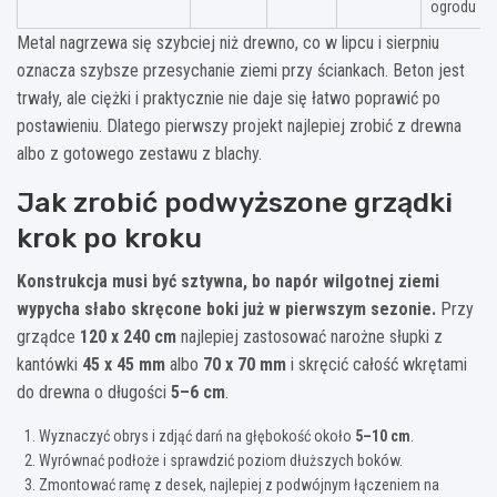
ogrodu
Metal nagrzewa się szybciej niż drewno, co w lipcu i sierpniu
oznacza szybsze przesychanie ziemi przy ściankach. Beton jest
trwały, ale ciężki i praktycznie nie daje się łatwo poprawić po
postawieniu. Dlatego pierwszy projekt najlepiej zrobić z drewna
albo z gotowego zestawu z blachy.
Jak zrobić podwyższone grządki
krok po kroku
Konstrukcja musi być sztywna, bo napór wilgotnej ziemi
wypycha słabo skręcone boki już w pierwszym sezonie.
Przy
grządce
120 x 240 cm
najlepiej zastosować narożne słupki z
kantówki
45 x 45 mm
albo
70 x 70 mm
i skręcić całość wkrętami
do drewna o długości
5–6 cm
.
Wyznaczyć obrys i zdjąć darń na głębokość około
5–10 cm
.
Wyrównać podłoże i sprawdzić poziom dłuższych boków.
Zmontować ramę z desek, najlepiej z podwójnym łączeniem na