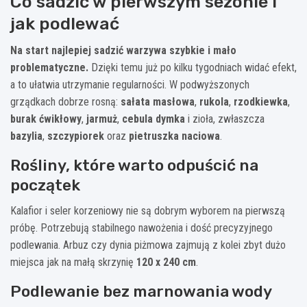
Co sadzić w pierwszym sezonie i
jak podlewać
Na start najlepiej sadzić warzywa szybkie i mało
problematyczne.
Dzięki temu już po kilku tygodniach widać efekt,
a to ułatwia utrzymanie regularności. W podwyższonych
grządkach dobrze rosną:
sałata masłowa
,
rukola
,
rzodkiewka
,
burak ćwikłowy
,
jarmuż
,
cebula dymka
i zioła, zwłaszcza
bazylia
,
szczypiorek
oraz
pietruszka naciowa
.
Rośliny, które warto odpuścić na
początek
Kalafior i seler korzeniowy nie są dobrym wyborem na pierwszą
próbę. Potrzebują stabilnego nawożenia i dość precyzyjnego
podlewania. Arbuz czy dynia piżmowa zajmują z kolei zbyt dużo
miejsca jak na małą skrzynię
120 x 240 cm
.
Podlewanie bez marnowania wody