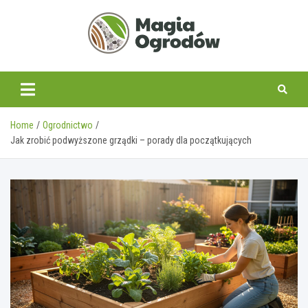
Skip
to
content
magiaogrodow.pl
Home
Ogrodnictwo
Jak zrobić podwyższone grządki – porady dla początkujących