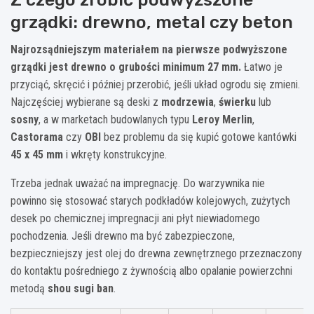
grządki: drewno, metal czy beton
Najrozsądniejszym materiałem na pierwsze podwyższone
grządki jest drewno o grubości minimum 27 mm.
Łatwo je
przyciąć, skręcić i później przerobić, jeśli układ ogrodu się zmieni.
Najczęściej wybierane są deski z
modrzewia
,
świerku
lub
sosny
, a w marketach budowlanych typu
Leroy Merlin
,
Castorama
czy
OBI
bez problemu da się kupić gotowe kantówki
45 x 45 mm
i wkręty konstrukcyjne.
Trzeba jednak uważać na impregnację. Do warzywnika nie
powinno się stosować starych podkładów kolejowych, zużytych
desek po chemicznej impregnacji ani płyt niewiadomego
pochodzenia. Jeśli drewno ma być zabezpieczone,
bezpieczniejszy jest olej do drewna zewnętrznego przeznaczony
do kontaktu pośredniego z żywnością albo opalanie powierzchni
metodą
shou sugi ban
.