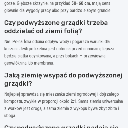
górze. Głębsze skrzynie, na przykład
50–60 cm
, mają sens
głównie dla wygody pracy albo przy bardzo słabym gruncie.
Czy podwyższone grządki trzeba
oddzielać od ziemi folią?
Nie. Pełna folia odcina odpływ wody i pogarsza warunki dla
korzeni. Jeśli potrzebna jest ochrona przed nornicami, lepsza
będzie siatka ocynkowana, a przy bokach — przewiewna
geowłóknina lub membrana.
Jaką ziemię wsypać do podwyższonej
grządki?
Najlepiej sprawdza się mieszanka ziemi ogrodowej i dojrzałego
kompostu, zwykle w proporcji około
2:1
. Sama ziemia uniwersalna
z worków jest droga, a sama ziemia z wykopu bywa zbyt zbita i
uboga.
Czy podwyższone grządki nadają się