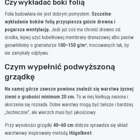
Czy wykładać boki folią
Folia budowlana nie jest dobrym pomysłem.
Szczelne
wykładanie boków folią przyspiesza gnicie drewna i
pogarsza wentylację.
Jeśli już coś ma chronić drewno od
środka, lepiej użyć kubełkowej membrany drenażowej albo pasów
geowłókniny o gramaturze
100–150 g/m²
, mocowanych tak, by
nie zamykały odpływu.
Czym wypełnić podwyższoną
grządkę
Na samej górze zawsze powinna znaleźć się warstwa żyznej
ziemi o grubości minimum 20 cm.
To w niej kiełkują nasiona i
ukorzenia się rozsada. Dolne warstwy mogą być tańsze i bardziej
„techniczne”, ale wierzch musi być jakościowy.
Przy wysokości grządki
40–60 cm
dobrze sprawdza się układ
warstwowy inspirowany metodą
Hügelbeet
: