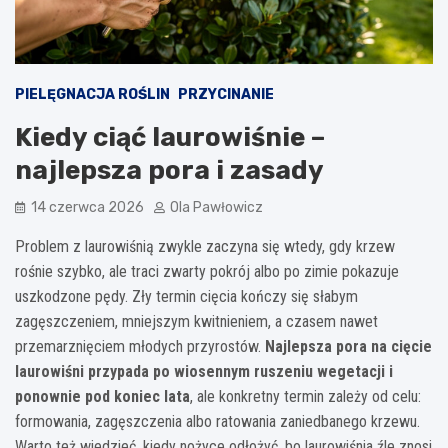
PIELĘGNACJA ROŚLIN
PRZYCINANIE
Kiedy ciąć laurowiśnie –
najlepsza pora i zasady
14 czerwca 2026
Ola Pawłowicz
Problem z laurowiśnią zwykle zaczyna się wtedy, gdy krzew
rośnie szybko, ale traci zwarty pokrój albo po zimie pokazuje
uszkodzone pędy. Zły termin cięcia kończy się słabym
zagęszczeniem, mniejszym kwitnieniem, a czasem nawet
przemarznięciem młodych przyrostów.
Najlepsza pora na cięcie
laurowiśni przypada po wiosennym ruszeniu wegetacji i
ponownie pod koniec lata
, ale konkretny termin zależy od celu:
formowania, zagęszczenia albo ratowania zaniedbanego krzewu.
Warto też wiedzieć, kiedy nożyce odłożyć, bo laurowiśnia źle znosi