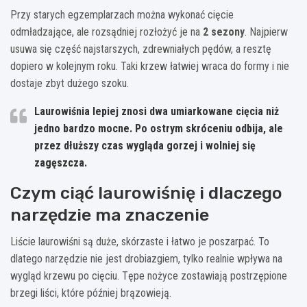
Przy starych egzemplarzach można wykonać cięcie
odmładzające, ale rozsądniej rozłożyć je na
2 sezony
. Najpierw
usuwa się część najstarszych, zdrewniałych pędów, a resztę
dopiero w kolejnym roku. Taki krzew łatwiej wraca do formy i nie
dostaje zbyt dużego szoku.
Laurowiśnia lepiej znosi dwa umiarkowane cięcia niż
jedno bardzo mocne. Po ostrym skróceniu odbija, ale
przez dłuższy czas wygląda gorzej i wolniej się
zagęszcza.
Czym ciąć laurowiśnię i dlaczego
narzędzie ma znaczenie
Liście laurowiśni są duże, skórzaste i łatwo je poszarpać. To
dlatego narzędzie nie jest drobiazgiem, tylko realnie wpływa na
wygląd krzewu po cięciu. Tępe nożyce zostawiają postrzępione
brzegi liści, które później brązowieją.