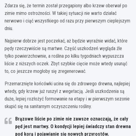
Zdarza się, że termin został przegapiony albo krzew oberwał po
zimie mimo ostrożności. W takiej sytuacji nie warto działać
nerwowo i ciąć wszystkiego od razu przy pierwszym cieplejszym
dniu.
Najpierw dobrze jest poczekać, aż będzie wyraźnie widać, które
pędy rzeczywiście są martwe. Część uszkodzeń wygląda źle
tylko powierzchownie, a roślina po kilku tygodniach wypuszcza
liście z niższych oczek. Zbyt szybkie cięcie może wtedy usunąć
to, co jeszcze mogłoby się zregenerować.
Przemarznięte końcówki ucina się do zdrowego drewna, najlepiej
wtedy, gdy krzew już ruszył z wegetacją. Jeśli uszkodzenia są
duże, lepiej rozłożyć formowanie na etapy i w pierwszym sezonie
skupić się na sanitarnym oczyszczeniu rośliny.
Brązowe liście po zimie nie zawsze oznaczają, że cały
pęd jest martwy. O kondycji lepiej świadczy stan drewna
pod korą i pojawianie się nowych przyrostów.