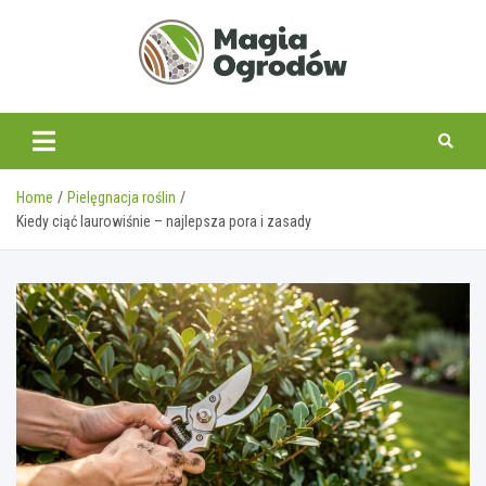
Skip
to
content
magiaogrodow.pl
Home
Pielęgnacja roślin
Kiedy ciąć laurowiśnie – najlepsza pora i zasady