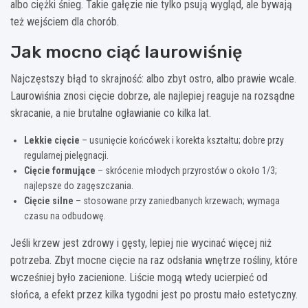
albo ciężki śnieg. Takie gałęzie nie tylko psują wygląd, ale bywają
też wejściem dla chorób.
Jak mocno ciąć laurowiśnię
Najczęstszy błąd to skrajność: albo zbyt ostro, albo prawie wcale.
Laurowiśnia znosi cięcie dobrze, ale najlepiej reaguje na rozsądne
skracanie, a nie brutalne ogławianie co kilka lat.
Lekkie cięcie
– usunięcie końcówek i korekta kształtu; dobre przy
regularnej pielęgnacji.
Cięcie formujące
– skrócenie młodych przyrostów o około 1/3;
najlepsze do zagęszczania.
Cięcie silne
– stosowane przy zaniedbanych krzewach; wymaga
czasu na odbudowę.
Jeśli krzew jest zdrowy i gęsty, lepiej nie wycinać więcej niż
potrzeba. Zbyt mocne cięcie na raz odsłania wnętrze rośliny, które
wcześniej było zacienione. Liście mogą wtedy ucierpieć od
słońca, a efekt przez kilka tygodni jest po prostu mało estetyczny.