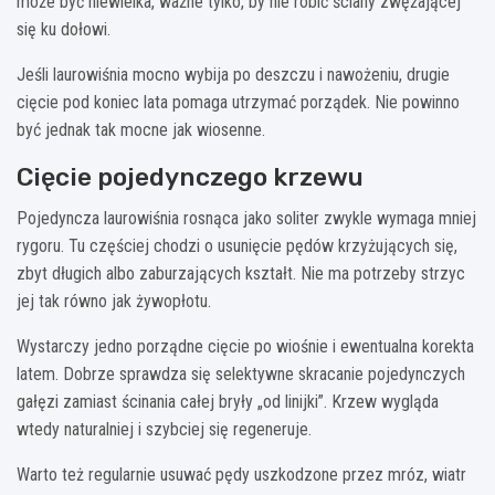
może być niewielka, ważne tylko, by nie robić ściany zwężającej
się ku dołowi.
Jeśli laurowiśnia mocno wybija po deszczu i nawożeniu, drugie
cięcie pod koniec lata pomaga utrzymać porządek. Nie powinno
być jednak tak mocne jak wiosenne.
Cięcie pojedynczego krzewu
Pojedyncza laurowiśnia rosnąca jako soliter zwykle wymaga mniej
rygoru. Tu częściej chodzi o usunięcie pędów krzyżujących się,
zbyt długich albo zaburzających kształt. Nie ma potrzeby strzyc
jej tak równo jak żywopłotu.
Wystarczy jedno porządne cięcie po wiośnie i ewentualna korekta
latem. Dobrze sprawdza się selektywne skracanie pojedynczych
gałęzi zamiast ścinania całej bryły „od linijki”. Krzew wygląda
wtedy naturalniej i szybciej się regeneruje.
Warto też regularnie usuwać pędy uszkodzone przez mróz, wiatr