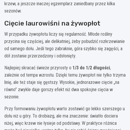
krzew, a jeszcze inaczej egzemplarz zaniedbany przez kilka
sezonów.
Cięcie laurowiśni na żywopłot
W przypadku żywopłotu liczy się regularność. Młode rośliny
przycina się częściej, ale delikatniej, żeby pobudzić rozkrzewianie
od samego dołu. Jeśli tego zabraknie, góra szybko się zagęści, a
dół zostanie przerzedzony i odsłonięty.
Najlepiej skracać świeże przyrosty o
1/3 do 1/2 długości
,
zależnie od tempa wzrostu. Dzięki temu żywopłot nie tylko trzyma
linię, ale też staje się gęstszy. Wysokie, jednorazowe cięcie „na
równo” zwykle daje gorszy efekt niż dwa spokojne cięcia w
sezonie.
Przy formowaniu żywopłotu warto zostawić go lekko szerszego u
dołu niż u góry. To drobiazg, ale ma znaczenie: światło dociera
niżej, więc krzew nie łysieje od podstawy. W praktyce różnica