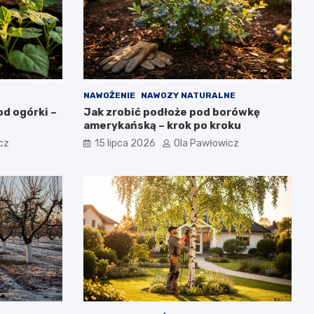
NAWOŻENIE
NAWOZY NATURALNE
d ogórki –
Jak zrobić podłoże pod borówkę
amerykańską – krok po kroku
cz
15 lipca 2026
Ola Pawłowicz