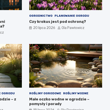
OGRODNICTWO
PLANOWANIE OGRODU
wni
Czy krokus jest pod ochroną?
ia?
20 lipca 2026
Ola Pawłowicz
icz
E OGRODU
ROŚLINY OGRODOWE
ROŚLINY WODNE
dzie – z
Małe oczko wodne w ogrodzie –
pomysły i porady