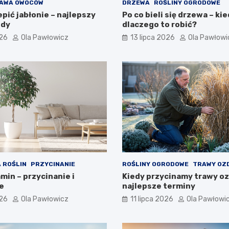
AWA OWOCÓW
DRZEWA
ROŚLINY OGRODOWE
pić jabłonie – najlepszy
Po co bieli się drzewa – kie
ody
dlaczego to robić?
026
Ola Pawłowicz
13 lipca 2026
Ola Pawłowi
 ROŚLIN
PRZYCINANIE
ROŚLINY OGRODOWE
TRAWY OZ
min – przycinanie i
Kiedy przycinamy trawy o
e
najlepsze terminy
026
Ola Pawłowicz
11 lipca 2026
Ola Pawłowi