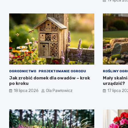
19 lipca 2
OGRODNICTWO
PROJEKTOWANIE OGRODU
ROŚLINY OG
Jak zrobić domek dla owadów – krok
Mały skalni
po kroku
urządzić?
18 lipca 2026
Ola Pawłowicz
17 lipca 2