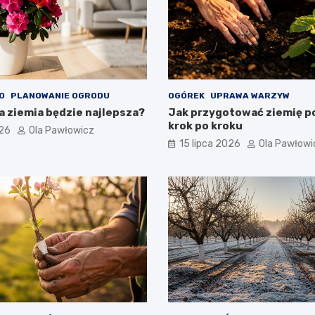
O
PLANOWANIE OGRODU
OGÓREK
UPRAWA WARZYW
ka ziemia będzie najlepsza?
Jak przygotować ziemię po
krok po kroku
026
Ola Pawłowicz
15 lipca 2026
Ola Pawłowi