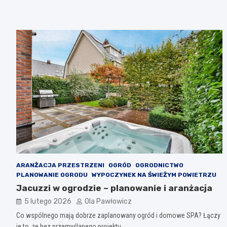
ARANŻACJA PRZESTRZENI
OGRÓD
OGRODNICTWO
PLANOWANIE OGRODU
WYPOCZYNEK NA ŚWIEŻYM POWIETRZU
Jacuzzi w ogrodzie – planowanie i aranżacja
5 lutego 2026
Ola Pawłowicz
Co wspólnego mają dobrze zaplanowany ogród i domowe SPA? Łączy
je to, że bez przemyślanego projektu…