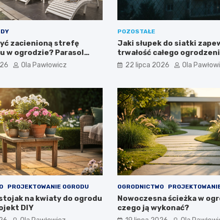
DY
POZOSTAŁE
yć zacienioną strefę
Jaki słupek do siatki zape
 w ogrodzie? Parasol
trwałość całego ogrodzen
w praktyce
026
Ola Pawłowicz
22 lipca 2026
Ola Pawłow
O
PROJEKTOWANIE OGRODU
OGRODNICTWO
PROJEKTOWANI
stojak na kwiaty do ogrodu
Nowoczesna ścieżka w ogro
ojekt DIY
czego ją wykonać?