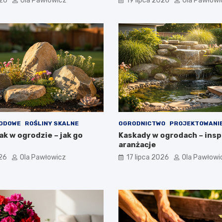
026
Ola Pawłowicz
19 lipca 2026
Ola Pawłowi
RODOWE
ROŚLINY SKALNE
OGRODNICTWO
PROJEKTOWANI
ak w ogrodzie – jak go
Kaskady w ogrodach – inspi
aranżacje
026
Ola Pawłowicz
17 lipca 2026
Ola Pawłowi