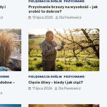
PIELĘGNACJA ROŚLIN
PRZYCINANIE
dy i
Przycinanie brzozy na wysokość – jak
zrobić to dobrze?
cz
13 lipca 2026
Ola Pawłowicz
DOBNE
PIELĘGNACJA ROŚLIN
PRZYCINANIE
zdobne –
Cięcie śliwy – kiedy i jak ciąć?
11 lipca 2026
Ola Pawłowicz
cz