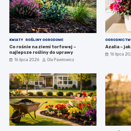
KWIATY
ROŚLINY OGRODOWE
OGRODNICTW
Co rośnie na ziemi torfowej –
Azalia – ja
najlepsze rośliny do uprawy
16 lipca 2
16 lipca 2026
Ola Pawłowicz