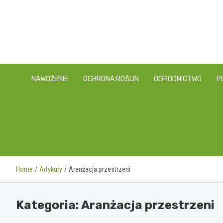
Skip
to
content
NAWOŻENIE
OCHRONA ROŚLIN
OGRODNICTWO
P
Home
Artykuły
Aranżacja przestrzeni
Kategoria:
Aranżacja przestrzeni