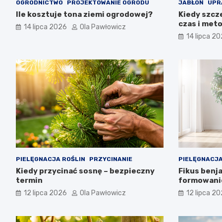
OGRODNICTWO
PROJEKTOWANIE OGRODU
JABŁOŃ
UPR
Ile kosztuje tona ziemi ogrodowej?
Kiedy szcze
czas i met
14 lipca 2026
Ola Pawłowicz
14 lipca 2
PIELĘGNACJA ROŚLIN
PRZYCINANIE
PIELĘGNACJA
Kiedy przycinać sosnę – bezpieczny
Fikus benja
termin
formowani
12 lipca 2026
Ola Pawłowicz
12 lipca 2