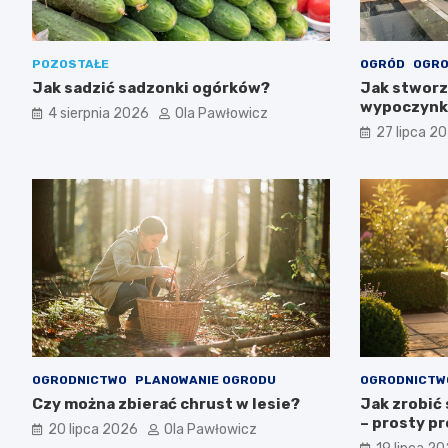
POZOSTAŁE
OGRÓD
OGRO
Jak sadzić sadzonki ogórków?
Jak stworz
wypoczynku
4 sierpnia 2026
Ola Pawłowicz
ogrodowy 
27 lipca 2
OGRODNICTWO
PLANOWANIE OGRODU
OGRODNICTW
Czy można zbierać chrust w lesie?
Jak zrobić 
– prosty pr
20 lipca 2026
Ola Pawłowicz