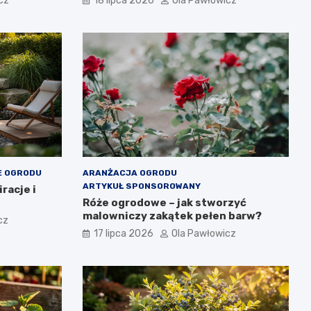
cz
18 lipca 2026
Ola Pawłowicz
E OGRODU
ARANŻACJA OGRODU
ARTYKUŁ SPONSOROWANY
racje i
Róże ogrodowe – jak stworzyć
malowniczy zakątek pełen barw?
cz
17 lipca 2026
Ola Pawłowicz