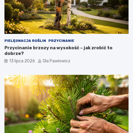
PIELĘGNACJA ROŚLIN
PRZYCINANIE
Przycinanie brzozy na wysokość – jak zrobić to
dobrze?
13 lipca 2026
Ola Pawłowicz