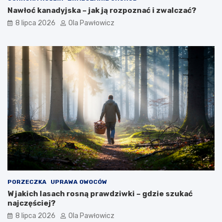
Nawłoć kanadyjska – jak ją rozpoznać i zwalczać?
8 lipca 2026
Ola Pawłowicz
PORZECZKA
UPRAWA OWOCÓW
W jakich lasach rosną prawdziwki – gdzie szukać
najczęściej?
8 lipca 2026
Ola Pawłowicz