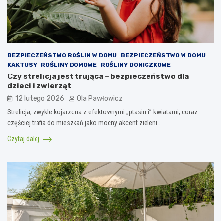
BEZPIECZEŃSTWO ROŚLIN W DOMU
BEZPIECZEŃSTWO W DOMU
KAKTUSY
ROŚLINY DOMOWE
ROŚLINY DONICZKOWE
Czy strelicja jest trująca – bezpieczeństwo dla
dzieci i zwierząt
12 lutego 2026
Ola Pawłowicz
Strelicja, zwykle kojarzona z efektownymi „ptasimi” kwiatami, coraz
częściej trafia do mieszkań jako mocny akcent zieleni.…
Czytaj dalej