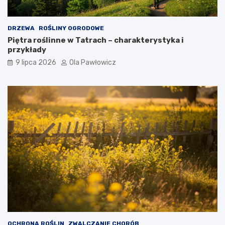
DRZEWA
ROŚLINY OGRODOWE
Piętra roślinne w Tatrach – charakterystyka i
przykłady
9 lipca 2026
Ola Pawłowicz
OCHRONA ROŚLIN
ZWALCZANIE CHORÓB