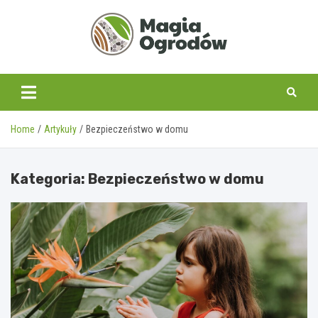
Skip
to
content
magiaogrodow.pl
Home
Artykuły
Bezpieczeństwo w domu
Kategoria:
Bezpieczeństwo w domu