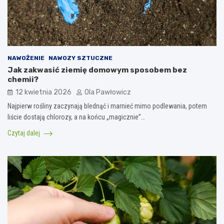
NAWOŻENIE
NAWOZY SZTUCZNE
Jak zakwasić ziemię domowym sposobem bez
chemii?
12 kwietnia 2026
Ola Pawłowicz
Najpierw rośliny zaczynają blednąć i marnieć mimo podlewania, potem
liście dostają chlorozy, a na końcu „magicznie”…
Czytaj dalej