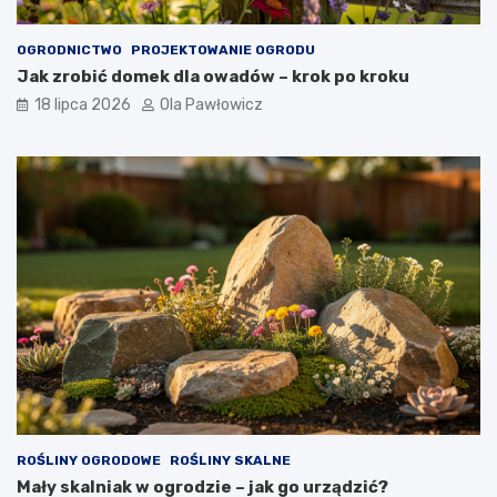
OGRODNICTWO
PROJEKTOWANIE OGRODU
Jak zrobić domek dla owadów – krok po kroku
18 lipca 2026
Ola Pawłowicz
ROŚLINY OGRODOWE
ROŚLINY SKALNE
Mały skalniak w ogrodzie – jak go urządzić?