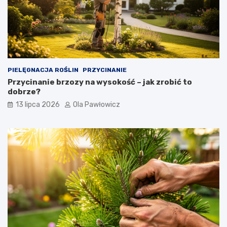
PIELĘGNACJA ROŚLIN
PRZYCINANIE
Przycinanie brzozy na wysokość – jak zrobić to
dobrze?
13 lipca 2026
Ola Pawłowicz