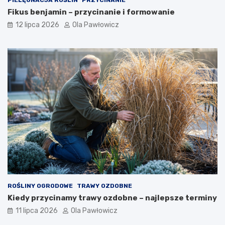
PIELĘGNACJA ROŚLIN
PRZYCINANIE
Fikus benjamin – przycinanie i formowanie
12 lipca 2026
Ola Pawłowicz
ROŚLINY OGRODOWE
TRAWY OZDOBNE
Kiedy przycinamy trawy ozdobne – najlepsze terminy
11 lipca 2026
Ola Pawłowicz