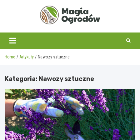
Skip
to
content
magiaogrodow.pl
Home
Artykuły
Nawozy sztuczne
Kategoria:
Nawozy sztuczne