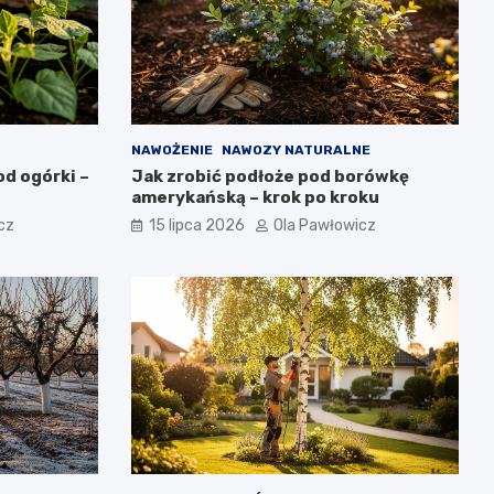
NAWOŻENIE
NAWOZY NATURALNE
d ogórki –
Jak zrobić podłoże pod borówkę
amerykańską – krok po kroku
cz
15 lipca 2026
Ola Pawłowicz