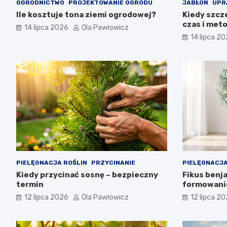
OGRODNICTWO
PROJEKTOWANIE OGRODU
JABŁOŃ
UPR
Ile kosztuje tona ziemi ogrodowej?
Kiedy szcze
czas i met
14 lipca 2026
Ola Pawłowicz
14 lipca 2
PIELĘGNACJA ROŚLIN
PRZYCINANIE
PIELĘGNACJA
Kiedy przycinać sosnę – bezpieczny
Fikus benja
termin
formowani
12 lipca 2026
Ola Pawłowicz
12 lipca 2