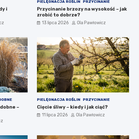
PIELĘGNACJA ROŚLIN
PRZYCINANIE
dy i
Przycinanie brzozy na wysokość – jak
zrobić to dobrze?
cz
13 lipca 2026
Ola Pawłowicz
DOBNE
PIELĘGNACJA ROŚLIN
PRZYCINANIE
zdobne –
Cięcie śliwy – kiedy i jak ciąć?
11 lipca 2026
Ola Pawłowicz
cz