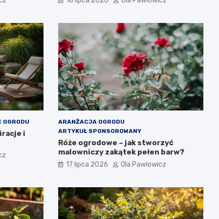
cz
18 lipca 2026
Ola Pawłowicz
E OGRODU
ARANŻACJA OGRODU
ARTYKUŁ SPONSOROWANY
racje i
Róże ogrodowe – jak stworzyć
malowniczy zakątek pełen barw?
cz
17 lipca 2026
Ola Pawłowicz