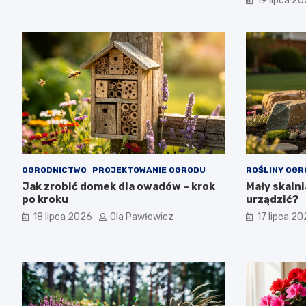
19 lipca 2
OGRODNICTWO
PROJEKTOWANIE OGRODU
ROŚLINY OG
Jak zrobić domek dla owadów – krok
Mały skalni
po kroku
urządzić?
18 lipca 2026
Ola Pawłowicz
17 lipca 2