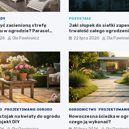
DY
POZOSTAŁE
yć zacienioną strefę
Jaki słupek do siatki zape
 w ogrodzie? Parasol
trwałość całego ogrodzen
w praktyce
026
Ola Pawłowicz
22 lipca 2026
Ola Pawłow
O
PROJEKTOWANIE OGRODU
OGRODNICTWO
PROJEKTOWANI
stojak na kwiaty do ogrodu
Nowoczesna ścieżka w ogro
ojekt DIY
czego ją wykonać?