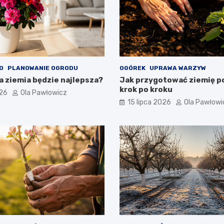
O
PLANOWANIE OGRODU
OGÓREK
UPRAWA WARZYW
ka ziemia będzie najlepsza?
Jak przygotować ziemię po
krok po kroku
026
Ola Pawłowicz
15 lipca 2026
Ola Pawłowi