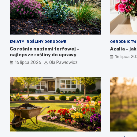
KWIATY
ROŚLINY OGRODOWE
OGRODNICTW
Co rośnie na ziemi torfowej –
Azalia – ja
najlepsze rośliny do uprawy
16 lipca 2
16 lipca 2026
Ola Pawłowicz