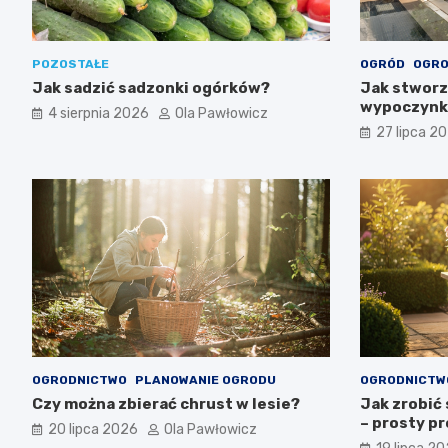
POZOSTAŁE
OGRÓD
OGRO
Jak sadzić sadzonki ogórków?
Jak stworz
wypoczynku
4 sierpnia 2026
Ola Pawłowicz
ogrodowy 
27 lipca 2
OGRODNICTWO
PLANOWANIE OGRODU
OGRODNICTW
Czy można zbierać chrust w lesie?
Jak zrobić 
– prosty pr
20 lipca 2026
Ola Pawłowicz