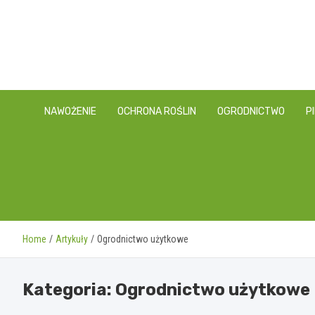
Skip
to
content
NAWOŻENIE
OCHRONA ROŚLIN
OGRODNICTWO
P
Home
Artykuły
Ogrodnictwo użytkowe
Kategoria:
Ogrodnictwo użytkowe