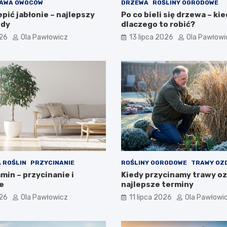
AWA OWOCÓW
DRZEWA
ROŚLINY OGRODOWE
pić jabłonie – najlepszy
Po co bieli się drzewa – kie
ody
dlaczego to robić?
026
Ola Pawłowicz
13 lipca 2026
Ola Pawłowi
 ROŚLIN
PRZYCINANIE
ROŚLINY OGRODOWE
TRAWY OZ
min – przycinanie i
Kiedy przycinamy trawy o
e
najlepsze terminy
026
Ola Pawłowicz
11 lipca 2026
Ola Pawłowi