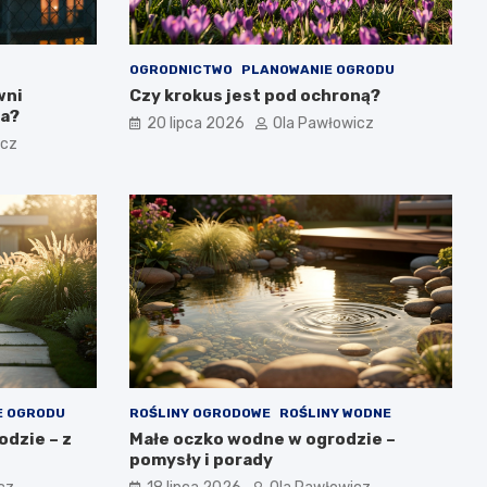
OGRODNICTWO
PLANOWANIE OGRODU
wni
Czy krokus jest pod ochroną?
ia?
20 lipca 2026
Ola Pawłowicz
icz
E OGRODU
ROŚLINY OGRODOWE
ROŚLINY WODNE
dzie – z
Małe oczko wodne w ogrodzie –
pomysły i porady