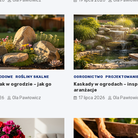
026
Ola Pawłowicz
19 lipca 2026
Ola Pawłowi
RODOWE
ROŚLINY SKALNE
OGRODNICTWO
PROJEKTOWANI
ak w ogrodzie – jak go
Kaskady w ogrodach – inspi
aranżacje
026
Ola Pawłowicz
17 lipca 2026
Ola Pawłowi