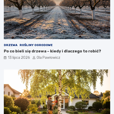
DRZEWA
ROŚLINY OGRODOWE
Po co bieli się drzewa – kiedy i dlaczego to robić?
13 lipca 2026
Ola Pawłowicz