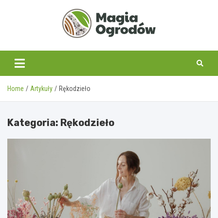
Skip
to
content
magiaogrodow.pl
Home
Artykuły
Rękodzieło
Kategoria:
Rękodzieło