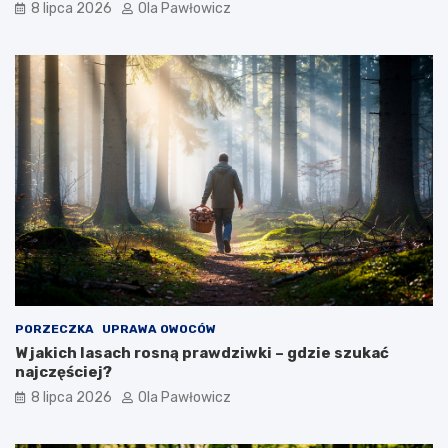
8 lipca 2026
Ola Pawłowicz
PORZECZKA
UPRAWA OWOCÓW
W jakich lasach rosną prawdziwki – gdzie szukać
najczęściej?
8 lipca 2026
Ola Pawłowicz