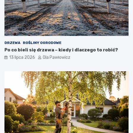
DRZEWA
ROŚLINY OGRODOWE
Po co bieli się drzewa – kiedy i dlaczego to robić?
13 lipca 2026
Ola Pawłowicz