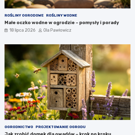
ROŚLINY OGRODOWE
ROŚLINY WODNE
Małe oczko wodne w ogrodzie – pomysły i porady
18 lipca 2026
Ola Pawłowicz
OGRODNICTWO
PROJEKTOWANIE OGRODU
Jak zrobić domek dla owadów – krok po kroku