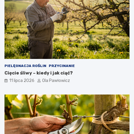
PIELĘGNACJA ROŚLIN
PRZYCINANIE
Cięcie śliwy – kiedy i jak ciąć?
11 lipca 2026
Ola Pawłowicz