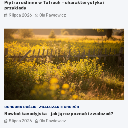
Piętra roślinne w Tatrach – charakterystyka i
przykłady
9 lipca 2026
Ola Pawłowicz
OCHRONA ROŚLIN
ZWALCZANIE CHORÓB
Nawłoć kanadyjska – jak ją rozpoznać i zwalczać?
8 lipca 2026
Ola Pawłowicz