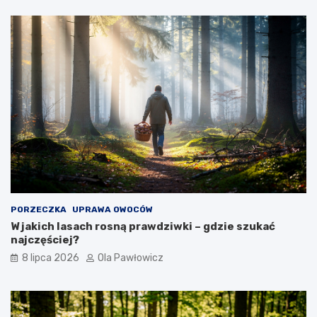
PORZECZKA
UPRAWA OWOCÓW
W jakich lasach rosną prawdziwki – gdzie szukać
najczęściej?
8 lipca 2026
Ola Pawłowicz