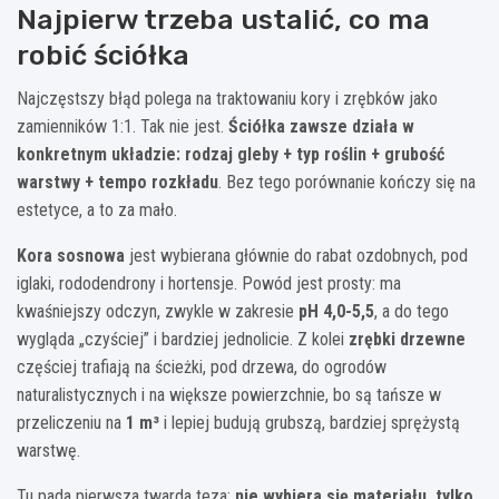
Najpierw trzeba ustalić, co ma
robić ściółka
Najczęstszy błąd polega na traktowaniu kory i zrębków jako
zamienników 1:1. Tak nie jest.
Ściółka zawsze działa w
konkretnym układzie: rodzaj gleby + typ roślin + grubość
warstwy + tempo rozkładu
. Bez tego porównanie kończy się na
estetyce, a to za mało.
Kora sosnowa
jest wybierana głównie do rabat ozdobnych, pod
iglaki, rododendrony i hortensje. Powód jest prosty: ma
kwaśniejszy odczyn, zwykle w zakresie
pH 4,0-5,5
, a do tego
wygląda „czyściej” i bardziej jednolicie. Z kolei
zrębki drzewne
częściej trafiają na ścieżki, pod drzewa, do ogrodów
naturalistycznych i na większe powierzchnie, bo są tańsze w
przeliczeniu na
1 m³
i lepiej budują grubszą, bardziej sprężystą
warstwę.
Tu pada pierwsza twarda teza:
nie wybiera się materiału, tylko