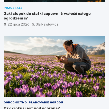
POZOSTAŁE
Jaki słupek do siatki zapewni trwałość całego
ogrodzenia?
22 lipca 2026
Ola Pawłowicz
OGRODNICTWO
PLANOWANIE OGRODU
Czy krokus jest pod ochroną?