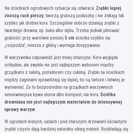
Na ścieżkach ogrodowych sytuacja się odwraca.
Zrębki lepiej
znoszą ruch pieszy
, tworzą grubszą poduszkę i nie znikają tak
szybko jak drobna kora. Szczególnie dobrze działają zrębki z
twardego drewna, np. buka albo dębu. Trzeba jednak pilnować
grubości: przy warstwie poniżej
5 cm
ścieżka szybko się
„rozjeżdża”, miesza z glebą i wymaga dosypywania.
W warzywniku odpowiedź jest mniej intuicyjna. Kora wygląda
schludnie, ale zwykle nie jest najlepszym wyborem między
grządkami z sałatą, pomidorem czy cukinią. Zrębki na ścieżkach
między zagonami sprawdzają się lepiej, bo są tańsze i łatwiej je
wymieniać. Za to bezpośrednio na grządkach warzywnych
sensowniejsza bywa słoma albo kompost, nie kora.
Ściółka
drewniana nie jest najlepszym materiałem do intensywnej
uprawy warzyw
.
W ogrodach leśnych, sadach i pod starszymi drzewami liściastymi
zrębki często dają bardziej naturalny obieg materii. Rozkładają się