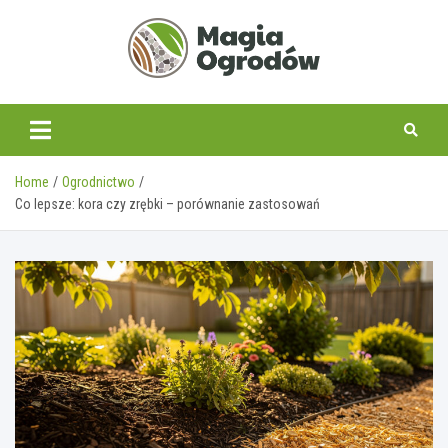
Skip
to
content
magiaogrodow.pl
Home
Ogrodnictwo
Co lepsze: kora czy zrębki – porównanie zastosowań