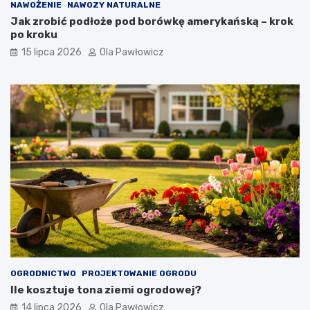
NAWOŻENIE
NAWOZY NATURALNE
Jak zrobić podłoże pod borówkę amerykańską – krok
po kroku
15 lipca 2026
Ola Pawłowicz
OGRODNICTWO
PROJEKTOWANIE OGRODU
Ile kosztuje tona ziemi ogrodowej?
14 lipca 2026
Ola Pawłowicz