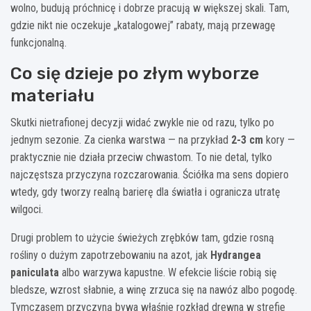
wolno, budują próchnicę i dobrze pracują w większej skali. Tam,
gdzie nikt nie oczekuje „katalogowej” rabaty, mają przewagę
funkcjonalną.
Co się dzieje po złym wyborze
materiału
Skutki nietrafionej decyzji widać zwykle nie od razu, tylko po
jednym sezonie. Za cienka warstwa — na przykład
2-3 cm
kory —
praktycznie nie działa przeciw chwastom. To nie detal, tylko
najczęstsza przyczyna rozczarowania. Ściółka ma sens dopiero
wtedy, gdy tworzy realną barierę dla światła i ogranicza utratę
wilgoci.
Drugi problem to użycie świeżych zrębków tam, gdzie rosną
rośliny o dużym zapotrzebowaniu na azot, jak
Hydrangea
paniculata
albo warzywa kapustne. W efekcie liście robią się
bledsze, wzrost słabnie, a winę zrzuca się na nawóz albo pogodę.
Tymczasem przyczyną bywa właśnie rozkład drewna w strefie