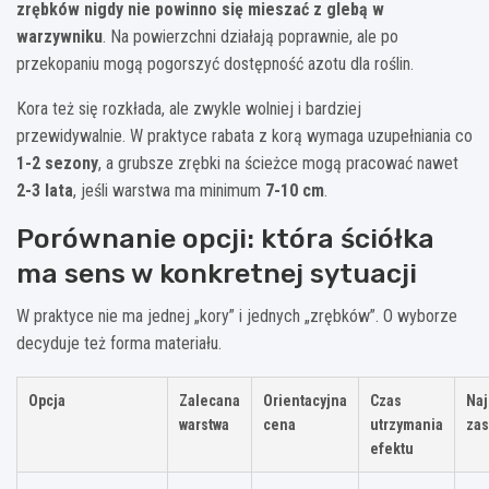
zrębków nigdy nie powinno się mieszać z glebą w
warzywniku
. Na powierzchni działają poprawnie, ale po
przekopaniu mogą pogorszyć dostępność azotu dla roślin.
Kora też się rozkłada, ale zwykle wolniej i bardziej
przewidywalnie. W praktyce rabata z korą wymaga uzupełniania co
1-2 sezony
, a grubsze zrębki na ścieżce mogą pracować nawet
2-3 lata
, jeśli warstwa ma minimum
7-10 cm
.
Porównanie opcji: która ściółka
ma sens w konkretnej sytuacji
W praktyce nie ma jednej „kory” i jednych „zrębków”. O wyborze
decyduje też forma materiału.
Opcja
Zalecana
Orientacyjna
Czas
Naj
warstwa
cena
utrzymania
zas
efektu