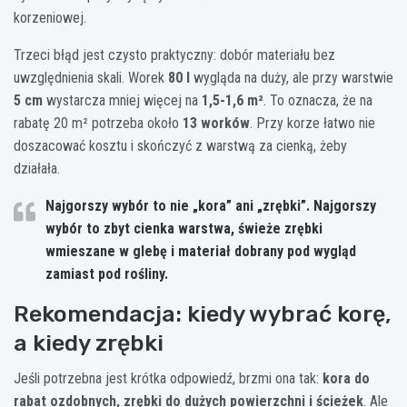
korzeniowej.
Trzeci błąd jest czysto praktyczny: dobór materiału bez
uwzględnienia skali. Worek
80 l
wygląda na duży, ale przy warstwie
5 cm
wystarcza mniej więcej na
1,5-1,6 m²
. To oznacza, że na
rabatę 20 m² potrzeba około
13 worków
. Przy korze łatwo nie
doszacować kosztu i skończyć z warstwą za cienką, żeby
działała.
Najgorszy wybór to nie „kora” ani „zrębki”. Najgorszy
wybór to zbyt cienka warstwa, świeże zrębki
wmieszane w glebę i materiał dobrany pod wygląd
zamiast pod rośliny.
Rekomendacja: kiedy wybrać korę,
a kiedy zrębki
Jeśli potrzebna jest krótka odpowiedź, brzmi ona tak:
kora do
rabat ozdobnych, zrębki do dużych powierzchni i ścieżek
. Ale