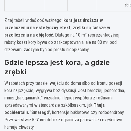
ści
Z tej tabeli widać coś ważnego:
kora jest droższa w
przeliczeniu na estetyczny efekt, zrębki są tańsze w
przeliczeniu na objętość
. Dlatego na 10 m² reprezentacyjnej
rabaty koszt kory bywa do zaakceptowania, ale na 80 m² pod
drzewami zaczyna być po prostu nieopłacalny.
Gdzie lepsza jest kora, a gdzie
zrębki
W rabatach przy tarasie, wejściu do domu albo od frontu posesji
kora najczęściej wygrywa bez dyskusji. Jest bardziej jednorodna,
mniej „bałaganiarska” wizualnie i lepiej współgra z roślinami
sprzedawanymi w standardzie szkółkarskim, jak
Thuja
occidentalis ‘Smaragd’
, hortensje bukietowe czy rododendrony.
Przy warstwie
5-7 cm
dobrze ogranicza parowanie i częściowo
hamuje chwasty.