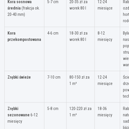
Kora sosnowa
5-7 cm
20-35 zł za
12-24
Rab
średnia
(frakcja ok.
worek 80 l
miesiące
ozd
20-40 mm)
hor
rod
Kora
4-6 cm
18-30 zł za
8-12
Byl
przekompostowana
worek 80 l
miesięcy
nas
po
str
wie
war
Zrębki świeże
7-10 cm
80-150 zł za
12-24
Ści
1 m³
miesiące
drz
pow
tec
Zrębki
5-8 cm
120-220 zł za
18-36
Rab
sezonowane
6-12
1 m³
miesięcy
nat
miesięcy
sad
liśc