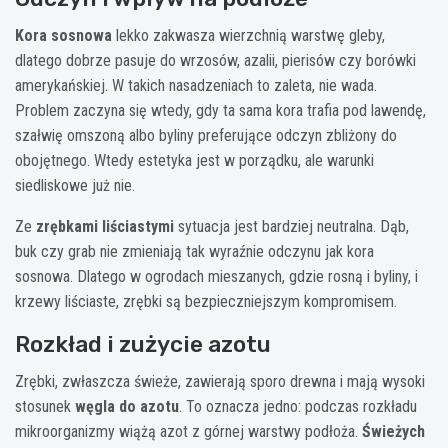
Kora sosnowa
lekko zakwasza wierzchnią warstwę gleby,
dlatego dobrze pasuje do wrzosów, azalii, pierisów czy borówki
amerykańskiej. W takich nasadzeniach to zaleta, nie wada.
Problem zaczyna się wtedy, gdy ta sama kora trafia pod lawendę,
szałwię omszoną albo byliny preferujące odczyn zbliżony do
obojętnego. Wtedy estetyka jest w porządku, ale warunki
siedliskowe już nie.
Ze
zrębkami liściastymi
sytuacja jest bardziej neutralna. Dąb,
buk czy grab nie zmieniają tak wyraźnie odczynu jak kora
sosnowa. Dlatego w ogrodach mieszanych, gdzie rosną i byliny, i
krzewy liściaste, zrębki są bezpieczniejszym kompromisem.
Rozkład i zużycie azotu
Zrębki, zwłaszcza świeże, zawierają sporo drewna i mają wysoki
stosunek
węgla do azotu
. To oznacza jedno: podczas rozkładu
mikroorganizmy wiążą azot z górnej warstwy podłoża.
Świeżych