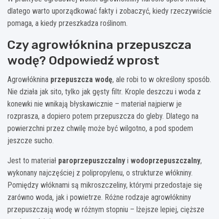
dlatego warto uporządkować fakty i zobaczyć, kiedy rzeczywiście
pomaga, a kiedy przeszkadza roślinom.
Czy agrowłóknina przepuszcza
wodę? Odpowiedź wprost
Agrowłóknina
przepuszcza wodę
, ale robi to w określony sposób.
Nie działa jak sito, tylko jak gęsty filtr. Krople deszczu i woda z
konewki nie wnikają błyskawicznie – materiał najpierw je
rozprasza, a dopiero potem przepuszcza do gleby. Dlatego na
powierzchni przez chwilę może być wilgotno, a pod spodem
jeszcze sucho.
Jest to materiał
paroprzepuszczalny
i
wodoprzepuszczalny
,
wykonany najczęściej z polipropylenu, o strukturze włókniny.
Pomiędzy włóknami są mikroszczeliny, którymi przedostaje się
zarówno woda, jak i powietrze. Różne rodzaje agrowłókniny
przepuszczają wodę w różnym stopniu – lżejsze lepiej, cięższe