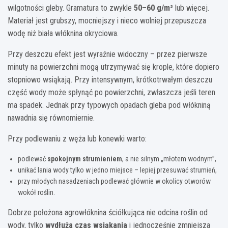
wilgotności gleby. Gramatura to zwykle
50–60 g/m²
lub więcej.
Materiał jest grubszy, mocniejszy i nieco wolniej przepuszcza
wodę niż biała włóknina okryciowa.
Przy deszczu efekt jest wyraźnie widoczny – przez pierwsze
minuty na powierzchni mogą utrzymywać się krople, które dopiero
stopniowo wsiąkają. Przy intensywnym, krótkotrwałym deszczu
część wody może spłynąć po powierzchni, zwłaszcza jeśli teren
ma spadek. Jednak przy typowych opadach gleba pod włókniną
nawadnia się równomiernie.
Przy podlewaniu z węża lub konewki warto:
podlewać
spokojnym strumieniem
, a nie silnym „młotem wodnym”,
unikać lania wody tylko w jedno miejsce – lepiej przesuwać strumień,
przy młodych nasadzeniach podlewać głównie w okolicy otworów
wokół roślin.
Dobrze położona agrowłóknina ściółkująca nie odcina roślin od
wody, tylko
wydłuża czas wsiąkania
i jednocześnie zmniejsza