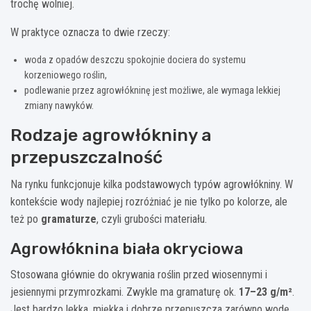
trochę wolniej.
W praktyce oznacza to dwie rzeczy:
woda z opadów deszczu spokojnie dociera do systemu
korzeniowego roślin,
podlewanie przez agrowłókninę jest możliwe, ale wymaga lekkiej
zmiany nawyków.
Rodzaje agrowłókniny a
przepuszczalność
Na rynku funkcjonuje kilka podstawowych typów agrowłókniny. W
kontekście wody najlepiej rozróżniać je nie tylko po kolorze, ale
też po
gramaturze
, czyli grubości materiału.
Agrowłóknina biała okryciowa
Stosowana głównie do okrywania roślin przed wiosennymi i
jesiennymi przymrozkami. Zwykle ma gramaturę ok.
17–23 g/m²
.
Jest bardzo lekka, miękka i dobrze przepuszcza zarówno wodę,