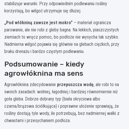
stabilizuje warunki. Przy odpowiednim podlewaniu rośliny
korzystają, bo wilgoć utrzymuje się dłużej.
„Pod włókniną zawsze jest mokro”
– materiał ogranicza
parowanie, ale nie robi z gleby bagna. Na lekkich, piaszczystych
ziemiach to wręcz pomoc, bo podłoże nie wysycha tak szybko.
Nadmierna wilgoć pojawia się głównie na glebach ciężkich, przy
braku drenażu i bardzo częstym podlewaniu.
Podsumowanie – kiedy
agrowłóknina ma sens
Agrowłóknina zdecydowanie
przepuszcza wodę
, ale robi to na
swoich zasadach: wolniej, łagodniej i bardziej równomiernie niż
goła gleba. Dobrze dobrany typ (biała okryciowa albo
czarna/brązowa ściółkująca) i poprawne ułożenie sprawiają, że
rośliny dostają tyle wody, ile potrzebują, bez nadmiernej walki z
chwastami i przesychaniem podłoża.