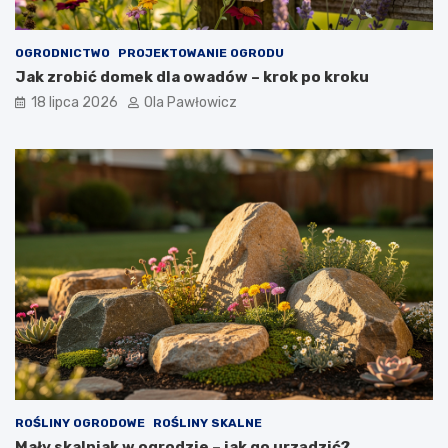
OGRODNICTWO
PROJEKTOWANIE OGRODU
Jak zrobić domek dla owadów – krok po kroku
18 lipca 2026
Ola Pawłowicz
ROŚLINY OGRODOWE
ROŚLINY SKALNE
Mały skalniak w ogrodzie – jak go urządzić?