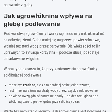
parowanie z gleby.
Jak agrowłóknina wpływa na
glebę i podlewanie
Pod warstwą agrowłókniny tworzy się nieco inny mikroklimat niż
na odkrytej ziemi. Gleba mniej się nagrzewa powierzchniowo,
wolniej też traci wodę przez parowanie. Dla większości roślin
uprawnych to sytuacja korzystna – podłoże dłużej pozostaje
umiarkowanie wilgotne.
W praktyce oznacza to, że przy zastosowaniu agrowłókniny
ściółkującej podlewanie:
może być
rzadsze
, ale za to bardziej obfite jednorazowo,
jest mniej narażone na straty wody przez szybkie odparowanie,
powinno uwzględniać naturalne opady – po deszczu gleba pod
włókniną często jest wilgotna przez dłuższy czas.
Warto też pamiętać o jednym: jeśli agrowłóknina jest położona na