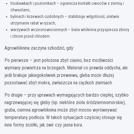
truskawkach i poziomkach – ogranicza kontakt owoców z ziemią i
chwastami,
bylinach i krzewach ozdobnych – stabilizuje wilgotność, ułatwia
utrzymanie rabat w ryzach,
warzywach wczesnowiosennych – biała włóknina przyspiesza zbiory
i chroni przed chłodem.
Agrowłóknina zaczyna szkodzić, gdy:
Po pierwsze – jest położona zbyt ciasno, bez możliwości
wymiany powietrza na brzegach. Materiał co prawda oddycha, ale
jeśli brakuje jakiegokolwiek przewiewu, gleba może dłużej
pozostawać zbyt mokra, zwłaszcza na ciężkich ziemiach.
Po drugie – przy uprawach wymagających bardzo ciepłej, szybko
nagrzewającej się gleby (np. niektóre zioła śródziemnomorskie),
gruba, ciemna agrowłóknina może zbyt mocno wyrównywać
temperaturę podłoża. W takich sytuacjach częściej stosuje się
inne formy ściółki, jak żwir czy jasna kora.