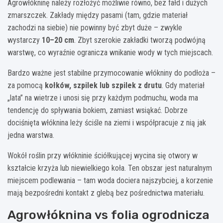
Agrowłókninę należy rozłożyć możliwie równo, bez fałd i dużych
zmarszczek. Zakłady między pasami (tam, gdzie materiał
zachodzi na siebie) nie powinny być zbyt duże – zwykle
wystarczy
10–20 cm
. Zbyt szerokie zakładki tworzą podwójną
warstwę, co wyraźnie ogranicza wnikanie wody w tych miejscach.
Bardzo ważne jest stabilne przymocowanie włókniny do podłoża –
za pomocą
kołków, szpilek lub szpilek z drutu
. Gdy materiał
„lata” na wietrze i unosi się przy każdym podmuchu, woda ma
tendencję do spływania bokiem, zamiast wsiąkać. Dobrze
dociśnięta włóknina leży ściśle na ziemi i współpracuje z nią jak
jedna warstwa.
Wokół roślin przy włókninie ściółkującej wycina się otwory w
kształcie krzyża lub niewielkiego koła. Ten obszar jest naturalnym
miejscem podlewania – tam woda dociera najszybciej, a korzenie
mają bezpośredni kontakt z glebą bez pośrednictwa materiału.
Agrowłóknina vs folia ogrodnicza