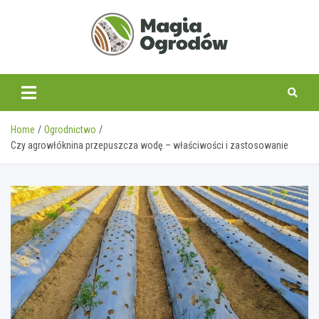
Skip
to
content
magiaogrodow.pl
Home
Ogrodnictwo
Czy agrowłóknina przepuszcza wodę – właściwości i zastosowanie