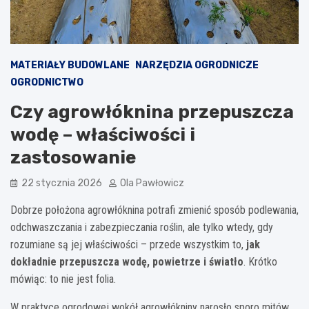
MATERIAŁY BUDOWLANE
NARZĘDZIA OGRODNICZE
OGRODNICTWO
Czy agrowłóknina przepuszcza
wodę – właściwości i
zastosowanie
22 stycznia 2026
Ola Pawłowicz
Dobrze położona agrowłóknina potrafi zmienić sposób podlewania,
odchwaszczania i zabezpieczania roślin, ale tylko wtedy, gdy
rozumiane są jej właściwości – przede wszystkim to,
jak
dokładnie przepuszcza wodę, powietrze i światło
. Krótko
mówiąc: to nie jest folia.
W praktyce ogrodowej wokół agrowłókniny narosło sporo mitów,