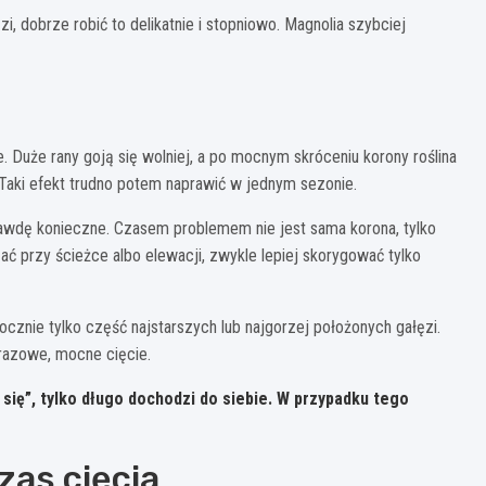
i, dobrze robić to delikatnie i stopniowo. Magnolia szybciej
. Duże rany goją się wolniej, a po mocnym skróceniu korony roślina
Taki efekt trudno potem naprawić w jednym sezonie.
rawdę konieczne. Czasem problemem nie jest sama korona, tylko
ać przy ścieżce albo elewacji, zwykle lepiej skorygować tylko
cznie tylko część najstarszych lub najgorzej położonych gałęzi.
orazowe, mocne cięcie.
się”, tylko długo dochodzi do siebie. W przypadku tego
zas cięcia