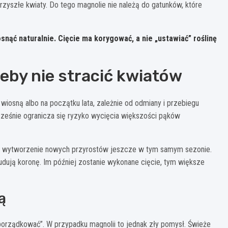
yszłe kwiaty. Do tego magnolie nie należą do gatunków, które
osnąć naturalnie. Cięcie ma korygować, a nie „ustawiać” roślinę
żeby nie stracić kwiatów
 wiosną albo na początku lata, zależnie od odmiany i przebiegu
cześnie ogranicza się ryzyko wycięcia większości pąków
an i wytworzenie nowych przyrostów jeszcze w tym samym sezonie.
dują koronę. Im później zostanie wykonane cięcie, tym większe
ą
porządkować”. W przypadku magnolii to jednak zły pomysł. Świeże