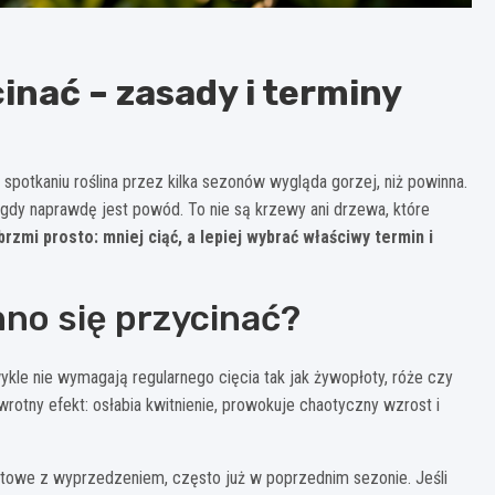
nać – zasady i terminy
m spotkaniu roślina przez kilka sezonów wygląda gorzej, niż powinna.
dy, gdy naprawdę jest powód. To nie są krzewy ani drzewa, które
rzmi prosto: mniej ciąć, a lepiej wybrać właściwy termin i
no się przycinać?
zwykle nie wymagają regularnego cięcia tak jak żywopłoty, róże czy
otny efekt: osłabia kwitnienie, prowokuje chaotyczny wzrost i
kwiatowe z wyprzedzeniem, często już w poprzednim sezonie. Jeśli