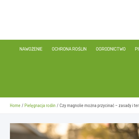
Skip
to
content
NAWOŻENIE
OCHRONA ROŚLIN
OGRODNICTWO
P
Home
Pielęgnacja roślin
Czy magnolie można przycinać – zasady i te