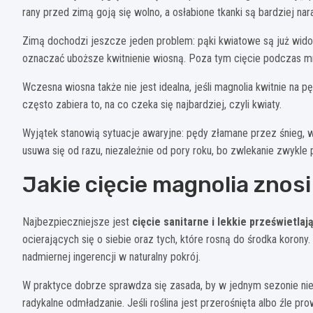
rany przed zimą goją się wolno, a osłabione tkanki są bardziej na
Zimą dochodzi jeszcze jeden problem: pąki kwiatowe są już wido
oznaczać uboższe kwitnienie wiosną. Poza tym cięcie podczas m
Wczesna wiosna także nie jest idealna, jeśli magnolia kwitnie na 
często zabiera to, na co czeka się najbardziej, czyli kwiaty.
Wyjątek stanowią sytuacje awaryjne: pędy złamane przez śnieg, w
usuwa się od razu, niezależnie od pory roku, bo zwlekanie zwykle
Jakie cięcie magnolia znosi 
Najbezpieczniejsze jest
cięcie sanitarne i lekkie prześwietlaj
ocierających się o siebie oraz tych, które rosną do środka korony
nadmiernej ingerencji w naturalny pokrój.
W praktyce dobrze sprawdza się zasada, by w jednym sezonie nie 
radykalne odmładzanie. Jeśli roślina jest przerośnięta albo źle pr