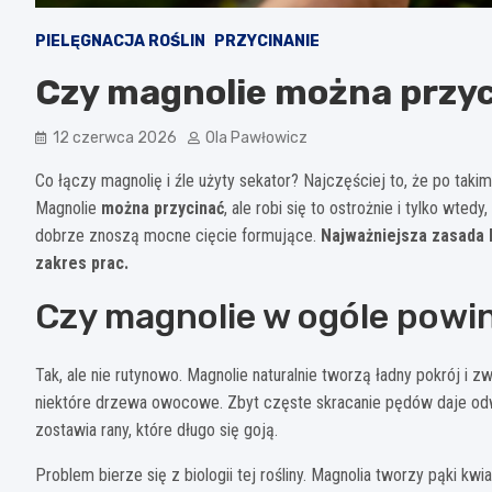
PIELĘGNACJA ROŚLIN
PRZYCINANIE
Czy magnolie można przyci
12 czerwca 2026
Ola Pawłowicz
Co łączy magnolię i źle użyty sekator? Najczęściej to, że po taki
Magnolie
można przycinać
, ale robi się to ostrożnie i tylko wte
dobrze znoszą mocne cięcie formujące.
Najważniejsza zasada b
zakres prac.
Czy magnolie w ogóle powin
Tak, ale nie rutynowo. Magnolie naturalnie tworzą ładny pokrój i 
niektóre drzewa owocowe. Zbyt częste skracanie pędów daje odwr
zostawia rany, które długo się goją.
Problem bierze się z biologii tej rośliny. Magnolia tworzy pąki 