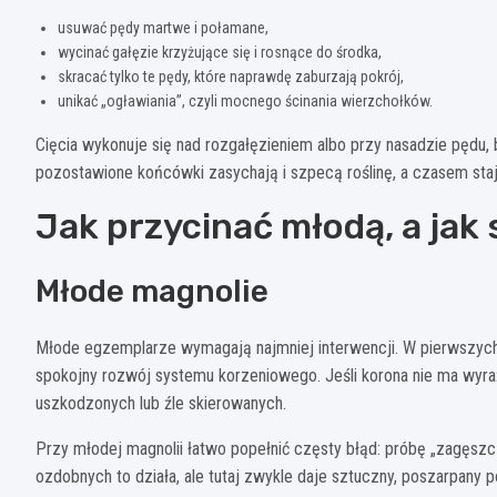
usuwać pędy martwe i połamane,
wycinać gałęzie krzyżujące się i rosnące do środka,
skracać tylko te pędy, które naprawdę zaburzają pokrój,
unikać „ogławiania”, czyli mocnego ścinania wierzchołków.
Cięcia wykonuje się nad rozgałęzieniem albo przy nasadzie pędu, 
pozostawione końcówki zasychają i szpecą roślinę, a czasem stają
Jak przycinać młodą, a jak
Młode magnolie
Młode egzemplarze wymagają najmniej interwencji. W pierwszych la
spokojny rozwój systemu korzeniowego. Jeśli korona nie ma wyra
uszkodzonych lub źle skierowanych.
Przy młodej magnolii łatwo popełnić częsty błąd: próbę „zagęszcz
ozdobnych to działa, ale tutaj zwykle daje sztuczny, poszarpany p