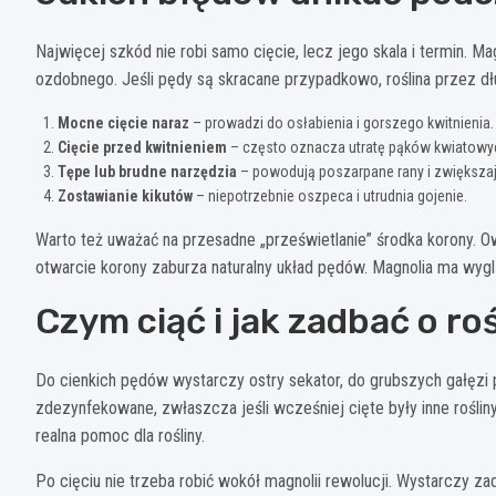
Najwięcej szkód nie robi samo cięcie, lecz jego skala i termin. M
ozdobnego. Jeśli pędy są skracane przypadkowo, roślina przez 
Mocne cięcie naraz
– prowadzi do osłabienia i gorszego kwitnienia.
Cięcie przed kwitnieniem
– często oznacza utratę pąków kwiatowy
Tępe lub brudne narzędzia
– powodują poszarpane rany i zwiększaj
Zostawianie kikutów
– niepotrzebnie oszpeca i utrudnia gojenie.
Warto też uważać na przesadne „prześwietlanie” środka korony. 
otwarcie korony zaburza naturalny układ pędów. Magnolia ma wyglą
Czym ciąć i jak zadbać o ro
Do cienkich pędów wystarczy ostry sekator, do grubszych gałęzi p
zdezynfekowane, zwłaszcza jeśli wcześniej cięte były inne rośliny
realna pomoc dla rośliny.
Po cięciu nie trzeba robić wokół magnolii rewolucji. Wystarczy z