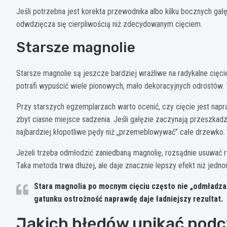
Jeśli potrzebna jest korekta przewodnika albo kilku bocznych gałęz
odwdzięcza się cierpliwością niż zdecydowanym cięciem.
Starsze magnolie
Starsze magnolie są jeszcze bardziej wrażliwe na radykalne cięcie
potrafi wypuścić wiele pionowych, mało dekoracyjnych odrostów. 
Przy starszych egzemplarzach warto ocenić, czy cięcie jest nap
zbyt ciasne miejsce sadzenia. Jeśli gałęzie zaczynają przeszkadz
najbardziej kłopotliwe pędy niż „przemeblowywać” całe drzewko.
Jeżeli trzeba odmłodzić zaniedbaną magnolię, rozsądnie usuwać ro
Taka metoda trwa dłużej, ale daje znacznie lepszy efekt niż jedn
Stara magnolia po mocnym cięciu często nie „odmładza 
gatunku ostrożność naprawdę daje ładniejszy rezultat.
Jakich błędów unikać podc