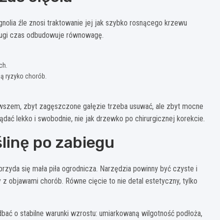
agnolia źle znosi traktowanie jej jak szybko rosnącego krzewu
długi czas odbudowuje równowagę.
ch.
ą ryzyko chorób.
Owszem, zbyt zagęszczone gałęzie trzeba usuwać, ale zbyt mocne
dać lekko i swobodnie, nie jak drzewko po chirurgicznej korekcie.
ślinę po zabiegu
rzyda się mała piła ogrodnicza. Narzędzia powinny być czyste i
 z objawami chorób. Równe cięcie to nie detal estetyczny, tylko
adbać o stabilne warunki wzrostu: umiarkowaną wilgotność podłoża,