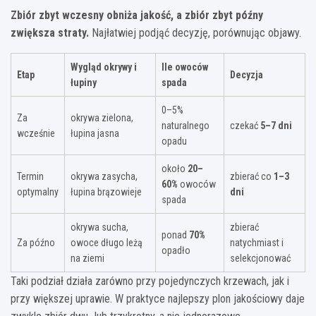
Zbiór zbyt wczesny obniża jakość, a zbiór zbyt późny
zwiększa straty.
Najłatwiej podjąć decyzję, porównując objawy.
Wygląd okrywy i
Ile owoców
Etap
Decyzja
łupiny
spada
0–5%
Za
okrywa zielona,
naturalnego
czekać
5–7 dni
wcześnie
łupina jasna
opadu
około
20–
Termin
okrywa zasycha,
zbierać co
1–3
60%
owoców
optymalny
łupina brązowieje
dni
spada
okrywa sucha,
zbierać
ponad
70%
Za późno
owoce długo leżą
natychmiast i
opadło
na ziemi
selekcjonować
Taki podział działa zarówno przy pojedynczych krzewach, jak i
przy większej uprawie. W praktyce najlepszy plon jakościowy daje