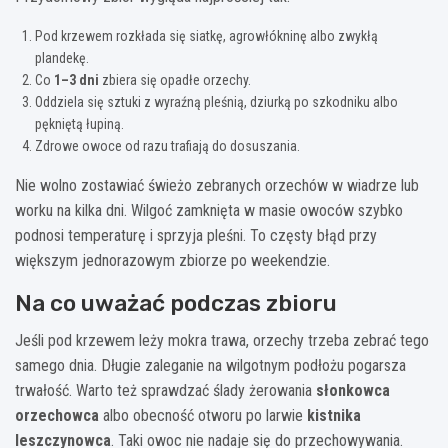
Pod krzewem rozkłada się siatkę, agrowłókninę albo zwykłą
plandekę.
Co
1–3 dni
zbiera się opadłe orzechy.
Oddziela się sztuki z wyraźną pleśnią, dziurką po szkodniku albo
pękniętą łupiną.
Zdrowe owoce od razu trafiają do dosuszania.
Nie wolno zostawiać świeżo zebranych orzechów w wiadrze lub
worku na kilka dni. Wilgoć zamknięta w masie owoców szybko
podnosi temperaturę i sprzyja pleśni. To częsty błąd przy
większym jednorazowym zbiorze po weekendzie.
Na co uważać podczas zbioru
Jeśli pod krzewem leży mokra trawa, orzechy trzeba zebrać tego
samego dnia. Długie zaleganie na wilgotnym podłożu pogarsza
trwałość. Warto też sprawdzać ślady żerowania
słonkowca
orzechowca
albo obecność otworu po larwie
kistnika
leszczynowca
. Taki owoc nie nadaje się do przechowywania.