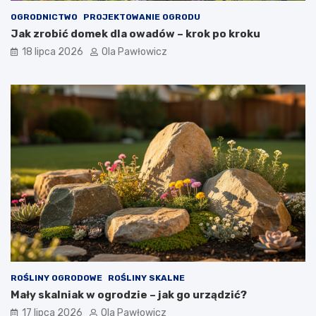
OGRODNICTWO
PROJEKTOWANIE OGRODU
Jak zrobić domek dla owadów – krok po kroku
18 lipca 2026
Ola Pawłowicz
ROŚLINY OGRODOWE
ROŚLINY SKALNE
Mały skalniak w ogrodzie – jak go urządzić?
17 lipca 2026
Ola Pawłowicz