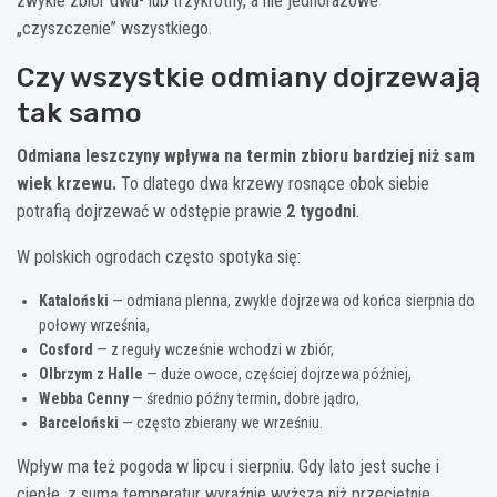
zwykle zbiór dwu- lub trzykrotny, a nie jednorazowe
„czyszczenie” wszystkiego.
Czy wszystkie odmiany dojrzewają
tak samo
Odmiana leszczyny wpływa na termin zbioru bardziej niż sam
wiek krzewu.
To dlatego dwa krzewy rosnące obok siebie
potrafią dojrzewać w odstępie prawie
2 tygodni
.
W polskich ogrodach często spotyka się:
Kataloński
— odmiana plenna, zwykle dojrzewa od końca sierpnia do
połowy września,
Cosford
— z reguły wcześnie wchodzi w zbiór,
Olbrzym z Halle
— duże owoce, częściej dojrzewa później,
Webba Cenny
— średnio późny termin, dobre jądro,
Barceloński
— często zbierany we wrześniu.
Wpływ ma też pogoda w lipcu i sierpniu. Gdy lato jest suche i
ciepłe, z sumą temperatur wyraźnie wyższą niż przeciętnie,