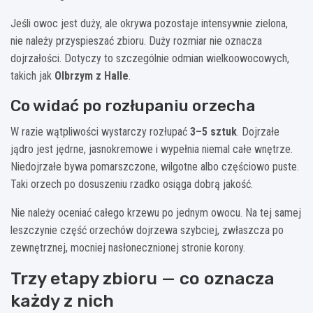
Jeśli owoc jest duży, ale okrywa pozostaje intensywnie zielona,
nie należy przyspieszać zbioru. Duży rozmiar nie oznacza
dojrzałości. Dotyczy to szczególnie odmian wielkoowocowych,
takich jak
Olbrzym z Halle
.
Co widać po rozłupaniu orzecha
W razie wątpliwości wystarczy rozłupać
3–5 sztuk
. Dojrzałe
jądro jest jędrne, jasnokremowe i wypełnia niemal całe wnętrze.
Niedojrzałe bywa pomarszczone, wilgotne albo częściowo puste.
Taki orzech po dosuszeniu rzadko osiąga dobrą jakość.
Nie należy oceniać całego krzewu po jednym owocu. Na tej samej
leszczynie część orzechów dojrzewa szybciej, zwłaszcza po
zewnętrznej, mocniej nasłonecznionej stronie korony.
Trzy etapy zbioru — co oznacza
każdy z nich