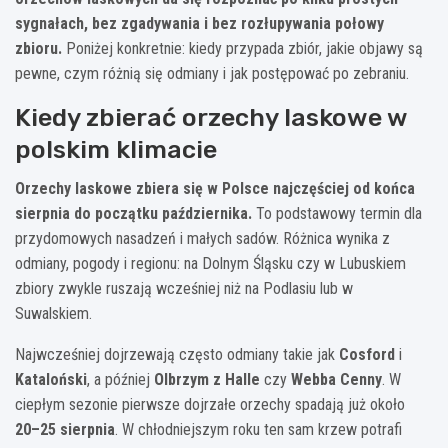
sygnałach, bez zgadywania i bez rozłupywania połowy
zbioru.
Poniżej konkretnie: kiedy przypada zbiór, jakie objawy są
pewne, czym różnią się odmiany i jak postępować po zebraniu.
Kiedy zbierać orzechy laskowe w
polskim klimacie
Orzechy laskowe zbiera się w Polsce najczęściej od końca
sierpnia do początku października.
To podstawowy termin dla
przydomowych nasadzeń i małych sadów. Różnica wynika z
odmiany, pogody i regionu: na Dolnym Śląsku czy w Lubuskiem
zbiory zwykle ruszają wcześniej niż na Podlasiu lub w
Suwalskiem.
Najwcześniej dojrzewają często odmiany takie jak
Cosford
i
Kataloński
, a później
Olbrzym z Halle
czy
Webba Cenny
. W
ciepłym sezonie pierwsze dojrzałe orzechy spadają już około
20–25 sierpnia
. W chłodniejszym roku ten sam krzew potrafi