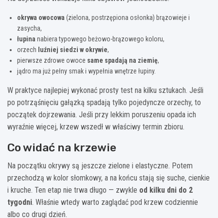
okrywa owocowa
(zielona, postrzępiona osłonka) brązowieje i
zasycha,
łupina
nabiera typowego beżowo-brązowego koloru,
orzech
luźniej siedzi w okrywie
,
pierwsze zdrowe owoce
same spadają na ziemię
,
jądro ma już pełny smak i wypełnia wnętrze łupiny.
W praktyce najlepiej wykonać prosty test na kilku sztukach. Jeśli
po potrząśnięciu gałązką spadają tylko pojedyncze orzechy, to
początek dojrzewania. Jeśli przy lekkim poruszeniu opada ich
wyraźnie więcej, krzew wszedł w właściwy termin zbioru.
Co widać na krzewie
Na początku okrywy są jeszcze zielone i elastyczne. Potem
przechodzą w kolor słomkowy, a na końcu stają się suche, cienkie
i kruche. Ten etap nie trwa długo — zwykle
od kilku dni do 2
tygodni
. Właśnie wtedy warto zaglądać pod krzew codziennie
albo co drugi dzień.