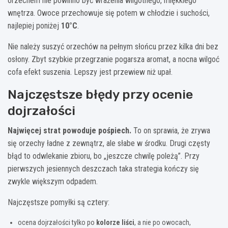
orzechem nie powinno być wrażenia wilgotnego, miękkiego
wnętrza. Owoce przechowuje się potem w chłodzie i suchości,
najlepiej poniżej
10°C
.
Nie należy suszyć orzechów na pełnym słońcu przez kilka dni bez
osłony. Zbyt szybkie przegrzanie pogarsza aromat, a nocna wilgoć
cofa efekt suszenia. Lepszy jest przewiew niż upał.
Najczęstsze błędy przy ocenie
dojrzałości
Najwięcej strat powoduje pośpiech.
To on sprawia, że zrywa
się orzechy ładne z zewnątrz, ale słabe w środku. Drugi częsty
błąd to odwlekanie zbioru, bo „jeszcze chwilę poleżą”. Przy
pierwszych jesiennych deszczach taka strategia kończy się
zwykle większym odpadem.
Najczęstsze pomyłki są cztery:
ocena dojrzałości tylko po
kolorze liści
, a nie po owocach,