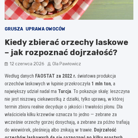
GRUSZA
UPRAWA OWOCÓW
Kiedy zbierać orzechy laskowe
– jak rozpoznać dojrzałość?
12 czerwca 2026
Ola Pawłowicz
Według danych
FAOSTAT za 2022 r.
światowa produkcja
orzechów laskowych w łupinie przekroczyła
1 mln ton
, a
największy udział nadal ma
Turcja
. To pokazuje skalę: leszczyna
nie jest niszową ciekawostką z działki, tylko uprawą, w której
termin zbioru realnie decyduje o jakości i trwałości plonu. Dla
właściciela kilku krzewów oznacza to jedno — zebrane za
wcześnie orzechy gorzej dosychają, a zebrane za późno trafiają
do wiewiórek, pleśnieją albo znikają w trawie.
Dojrzałość
orzechów laskowych da się rozpoznać po kilku prostych