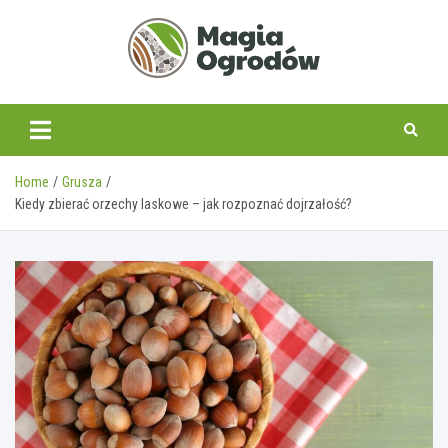
Skip
to
content
magiaogrodow.pl
Home
Grusza
Kiedy zbierać orzechy laskowe – jak rozpoznać dojrzałość?