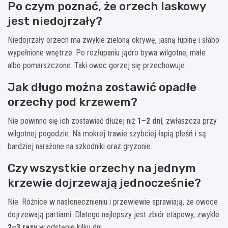
Po czym poznać, że orzech laskowy
jest niedojrzały?
Niedojrzały orzech ma zwykle zieloną okrywę, jasną łupinę i słabo
wypełnione wnętrze. Po rozłupaniu jądro bywa wilgotne, małe
albo pomarszczone. Taki owoc gorzej się przechowuje.
Jak długo można zostawić opadłe
orzechy pod krzewem?
Nie powinno się ich zostawiać dłużej niż
1–2 dni
, zwłaszcza przy
wilgotnej pogodzie. Na mokrej trawie szybciej łapią pleśń i są
bardziej narażone na szkodniki oraz gryzonie.
Czy wszystkie orzechy na jednym
krzewie dojrzewają jednocześnie?
Nie. Różnice w nasłonecznieniu i przewiewie sprawiają, że owoce
dojrzewają partiami. Dlatego najlepszy jest zbiór etapowy, zwykle
2–3 razy
w odstępie kilku dni.