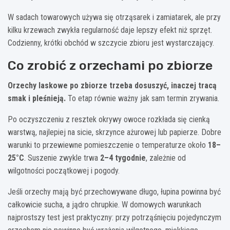
W sadach towarowych używa się otrząsarek i zamiatarek, ale przy
kilku krzewach zwykła regularność daje lepszy efekt niż sprzęt.
Codzienny, krótki obchód w szczycie zbioru jest wystarczający.
Co zrobić z orzechami po zbiorze
Orzechy laskowe po zbiorze trzeba dosuszyć, inaczej tracą
smak i pleśnieją.
To etap równie ważny jak sam termin zrywania.
Po oczyszczeniu z resztek okrywy owoce rozkłada się cienką
warstwą, najlepiej na sicie, skrzynce ażurowej lub papierze. Dobre
warunki to przewiewne pomieszczenie o temperaturze około
18–
25°C
. Suszenie zwykle trwa
2–4 tygodnie
, zależnie od
wilgotności początkowej i pogody.
Jeśli orzechy mają być przechowywane długo, łupina powinna być
całkowicie sucha, a jądro chrupkie. W domowych warunkach
najprostszy test jest praktyczny: przy potrząśnięciu pojedynczym