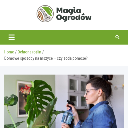
Skip
to
content
magiaogrodow.pl
Home
Ochrona roślin
Domowe sposoby na mszyce – czy soda pomoże?