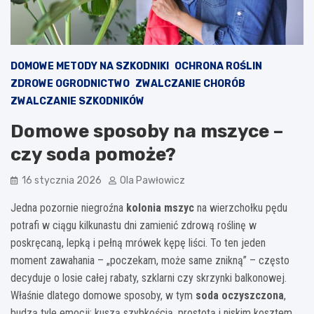
DOMOWE METODY NA SZKODNIKI
OCHRONA ROŚLIN
ZDROWE OGRODNICTWO
ZWALCZANIE CHORÓB
ZWALCZANIE SZKODNIKÓW
Domowe sposoby na mszyce –
czy soda pomoże?
16 stycznia 2026
Ola Pawłowicz
Jedna pozornie niegroźna
kolonia mszyc
na wierzchołku pędu
potrafi w ciągu kilkunastu dni zamienić zdrową roślinę w
poskręcaną, lepką i pełną mrówek kępę liści. To ten jeden
moment zawahania – „poczekam, może same znikną” – często
decyduje o losie całej rabaty, szklarni czy skrzynki balkonowej.
Właśnie dlatego domowe sposoby, w tym
soda oczyszczona
,
budzą tyle emocji: kuszą szybkością, prostotą i niskim kosztem.