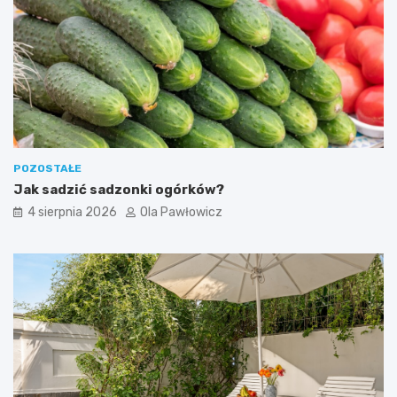
POZOSTAŁE
Jak sadzić sadzonki ogórków?
4 sierpnia 2026
Ola Pawłowicz