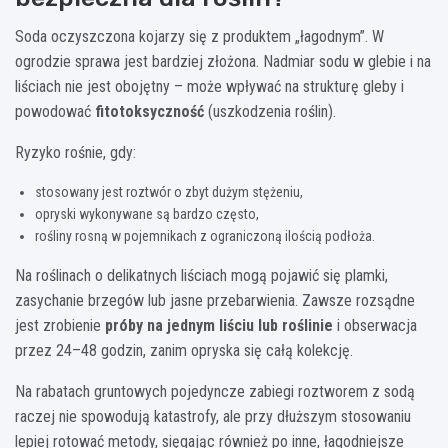
Soda oczyszczona kojarzy się z produktem „łagodnym”. W
ogrodzie sprawa jest bardziej złożona. Nadmiar sodu w glebie i na
liściach nie jest obojętny – może wpływać na strukturę gleby i
powodować
fitotoksyczność
(uszkodzenia roślin).
Ryzyko rośnie, gdy:
stosowany jest roztwór o zbyt dużym stężeniu,
opryski wykonywane są bardzo często,
rośliny rosną w pojemnikach z ograniczoną ilością podłoża.
Na roślinach o delikatnych liściach mogą pojawić się plamki,
zasychanie brzegów lub jasne przebarwienia. Zawsze rozsądne
jest zrobienie
próby na jednym liściu lub roślinie
i obserwacja
przez 24–48 godzin, zanim opryska się całą kolekcję.
Na rabatach gruntowych pojedyncze zabiegi roztworem z sodą
raczej nie spowodują katastrofy, ale przy dłuższym stosowaniu
lepiej rotować metody, sięgając również po inne, łagodniejsze