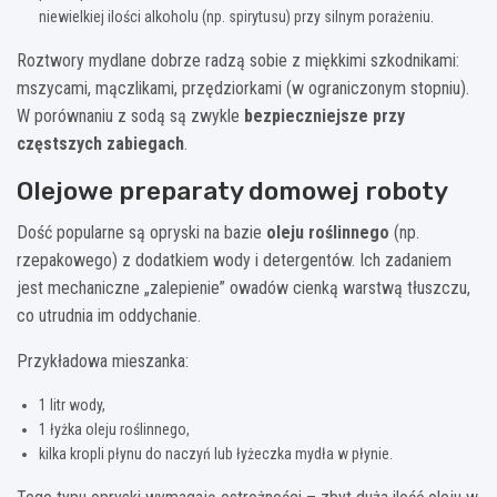
niewielkiej ilości alkoholu (np. spirytusu) przy silnym porażeniu.
Roztwory mydlane dobrze radzą sobie z miękkimi szkodnikami:
mszycami, mączlikami, przędziorkami (w ograniczonym stopniu).
W porównaniu z sodą są zwykle
bezpieczniejsze przy
częstszych zabiegach
.
Olejowe preparaty domowej roboty
Dość popularne są opryski na bazie
oleju roślinnego
(np.
rzepakowego) z dodatkiem wody i detergentów. Ich zadaniem
jest mechaniczne „zalepienie” owadów cienką warstwą tłuszczu,
co utrudnia im oddychanie.
Przykładowa mieszanka:
1 litr wody,
1 łyżka oleju roślinnego,
kilka kropli płynu do naczyń lub łyżeczka mydła w płynie.