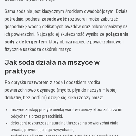
Sama soda nie jest klasycznym środkiem owadobójczym. Działa
pośrednio: podnosi
zasadowość
roztworu i może zaburzać
gospodarkę wodną delikatnych owadów oraz mikroorganizmy na
ich powierzchni. Najczęściej skuteczność wynika ze
połączenia
sody z detergentem
, który obniża napięcie powierzchniowe i
fizycznie uszkadza oskórek mszyc.
Jak soda działa na mszyce w
praktyce
Po oprysku roztworem z sodą i dodatkiem środka
powierzchniowo czynnego (mydło, płyn do naczyń – lepiej
delikatny, bez perfum) dzieje się kilka rzeczy naraz:
mszyce zostają pokryte cienką warstwą cieczy, która zaburza im
oddychanie przez przetchlinki,
detergent rozpuszcza naturalne tłuszcze na powierzchni ciała
owada, powodując jego wysychanie,