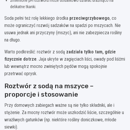
zmienione pH roztworu może dodatkowo działać drażniąco na
delikatne tkanki.
Soda pełni też rolę lekkiego środka
przeciwgrzybowego
, co
może ograniczyć rozwój sadzaków na spadzi po mszycach. Nie
usuwa jednak ani przyczyny (mszyc), ani nie zabezpiecza rośliny
na długo.
Warto podkreślić: roztwór z sodą
zadziała tylko tam, gdzie
fizycznie dotrze
. Jaja ukryte w zagięciach liści, owady pod liśćmi
lub wewnątrz mocno zwiniętych pędów mogą spokojnie
przetrwać oprysk.
Roztwór z sodą na mszyce –
proporcje i stosowanie
Przy domowych zabiegach ważne są nie tylko składniki, ale i
stężenie. Za mocny roztwór może uszkodzić liście, szczególnie u
wrażliwych gatunków (np. niektóre rośliny doniczkowe, młode
siewki).