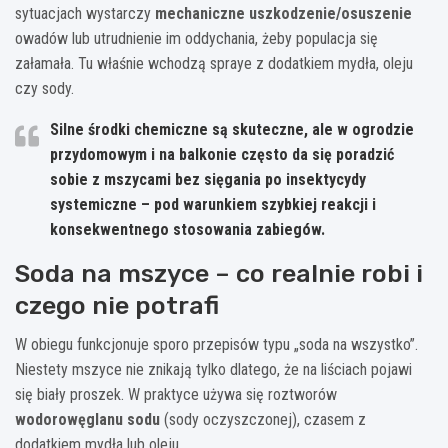
sytuacjach wystarczy
mechaniczne uszkodzenie/osuszenie
owadów lub utrudnienie im oddychania, żeby populacja się
załamała. Tu właśnie wchodzą spraye z dodatkiem mydła, oleju
czy sody.
Silne środki chemiczne są skuteczne, ale w ogrodzie
przydomowym i na balkonie często da się poradzić
sobie z mszycami
bez sięgania po insektycydy
systemiczne
– pod warunkiem szybkiej reakcji i
konsekwentnego stosowania zabiegów.
Soda na mszyce – co realnie robi i
czego nie potrafi
W obiegu funkcjonuje sporo przepisów typu „soda na wszystko”.
Niestety mszyce nie znikają tylko dlatego, że na liściach pojawi
się biały proszek. W praktyce używa się roztworów
wodorowęglanu sodu
(sody oczyszczonej), czasem z
dodatkiem mydła lub oleju.