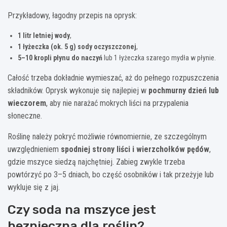
Przykładowy, łagodny przepis na oprysk:
1 litr letniej wody
,
1 łyżeczka (ok. 5 g) sody oczyszczonej
,
5–10 kropli płynu do naczyń
lub 1 łyżeczka szarego mydła w płynie.
Całość trzeba dokładnie wymieszać, aż do pełnego rozpuszczenia
składników. Oprysk wykonuje się najlepiej w
pochmurny dzień lub
wieczorem
, aby nie narażać mokrych liści na przypalenia
słoneczne.
Roślinę należy pokryć możliwie równomiernie, ze szczególnym
uwzględnieniem
spodniej strony liści i wierzchołków pędów
,
gdzie mszyce siedzą najchętniej. Zabieg zwykle trzeba
powtórzyć po 3–5 dniach, bo część osobników i tak przeżyje lub
wykluje się z jaj.
Czy soda na mszyce jest
bezpieczna dla roślin?