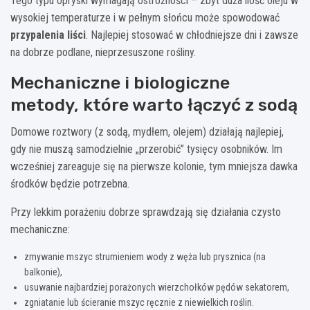
Tego typu opryski wymagają ostrożności – zbyt duża ilość oleju w
wysokiej temperaturze i w pełnym słońcu może spowodować
przypalenia liści
. Najlepiej stosować w chłodniejsze dni i zawsze
na dobrze podlane, nieprzesuszone rośliny.
Mechaniczne i biolo­giczne
metody, które warto łączyć z sodą
Domowe roztwory (z sodą, mydłem, olejem) działają najlepiej,
gdy nie muszą samodzielnie „przerobić” tysięcy osobników. Im
wcześniej zareaguje się na pierwsze kolonie, tym mniejsza dawka
środków będzie potrzebna.
Przy lekkim porażeniu dobrze sprawdzają się działania czysto
mechaniczne:
zmywanie mszyc strumieniem wody z węża lub prysznica (na
balkonie),
usuwanie najbardziej porażonych wierzchołków pędów sekatorem,
zgniatanie lub ścieranie mszyc ręcznie z niewielkich roślin.