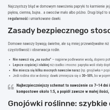
Najczęstszy błąd w domowym nawożeniu papryki to karmienie jej „n
piękna, ciemna, bujna… a owoców mało albo późno. Drugi błąd to 
regularność
i umiarkowane dawki.
Zasady bezpiecznego sto
Domowe nawozy bywają świetne, ale są mniej przewidywalne niż 
częstotliwość i obserwacja roślin.
Nie nawozi się „na sucho”
— najpierw podlewanie wodą, dopiero pot
Lepsze częściej i słabiej
niż rzadko i mocno: papryka woli stały dop
Nie miesza się kilku mocnych nawozów naraz
(np. gnojówka + popi
Jeśli roślina stoi w donicy: dawki zmniejsza się o
30–50%
, bo w pojem
Najbezpieczniejszy schemat to nawożenie co
7–14 dni
i
kompostowe około
1:5
, a popiół zawsze w małej ilości
Gnojówki roślinne: szybkie