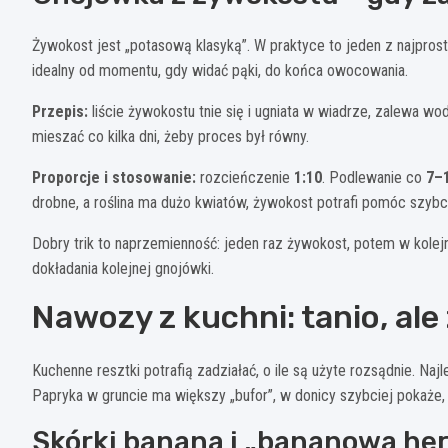
Żywokost jest „potasową klasyką”. W praktyce to jeden z najpro
idealny od momentu, gdy widać pąki, do końca owocowania.
Przepis:
liście żywokostu tnie się i ugniata w wiadrze, zalewa w
mieszać co kilka dni, żeby proces był równy.
Proporcje i stosowanie:
rozcieńczenie
1:10
. Podlewanie co
7–1
drobne, a roślina ma dużo kwiatów, żywokost potrafi pomóc szybci
Dobry trik to naprzemienność: jeden raz żywokost, potem w kole
dokładania kolejnej gnojówki.
Nawozy z kuchni: tanio, ale
Kuchenne resztki potrafią zadziałać, o ile są użyte rozsądnie. Najl
Papryka w gruncie ma większy „bufor”, w donicy szybciej pokaże,
Skórki banana i „bananowa he