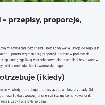
 przepisy, proporcje,
owymi nawozami, bez chemii i bez zgadywania. Droga do tego jest
ę azotu), potem trzymanie się proporcji i terminów podlewania.
dy, np. suchą zgnilizną wierzchołkową albo masą liści bez owoców.
 roślina rosła stabilnie i owocowała długo.
trzebuje (i kiedy)
zenie — wtedy potrzebuje odrobiny azotu, ale bez przesady. Od
jędrność, liczba owoców) oraz
wapń
(ściany komórkowe, brak
magnez, żeby liście były wydajne.