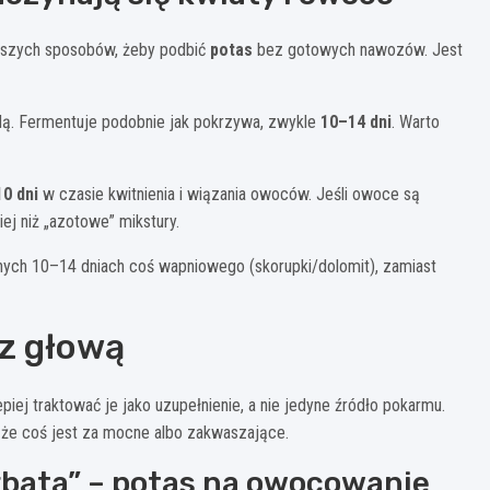
stszych sposobów, żeby podbić
potas
bez gotowych nawozów. Jest
odą. Fermentuje podobnie jak pokrzywa, zwykle
10–14 dni
. Warto
0 dni
w czasie kwitnienia i wiązania owoców. Jeśli owoce są
ej niż „azotowe” mikstury.
jnych 10–14 dniach coś wapniowego (skorupki/dolomit), zamiast
 z głową
epiej traktować je jako uzupełnienie, a nie jedyne źródło pokarmu.
 że coś jest za mocne albo zakwaszające.
rbata” – potas na owocowanie