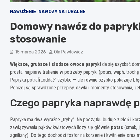
NAWOŻENIE
NAWOZY NATURALNE
Domowy nawóz do papryki –
stosowanie
15 marca 2026
Ola Pawłowicz
Większe, grubsze i słodsze owoce papryki
da się uzyskać dom
prosta: najpierw trafienie w potrzeby papryki (potas, wapń, troch
Papryka potrafi „oddać” szybko — ale równie szybko pokazuje błę
Poniżej są sprawdzone przepisy, dawki i momenty stosowania, żeby
Czego papryka naprawdę po
Papryka ma dwa wyraźne „tryby”. Na początku buduje zieleń i kor
zawiązywania pąków kwiatowych liczy się głównie
potas
(smak, 
zgnilizny). Do tego dochodzi fosfor na korzenie i kwitnienie oraz 