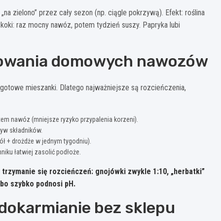
a zielono” przez cały sezon (np. ciągle pokrzywą). Efekt: roślina
skoki: raz mocny nawóz, potem tydzień suszy. Papryka lubi
sowania domowych nawozów
gotowe mieszanki. Dlatego najważniejsze są rozcieńczenia,
em nawóz (mniejsze ryzyko przypalenia korzeni).
ływ składników.
ół + drożdże w jednym tygodniu).
niku łatwiej zasolić podłoże.
 trzymanie się rozcieńczeń: gnojówki zwykle
1:10
, „herbatki”
, bo szybko podnosi pH.
 dokarmianie bez sklepu