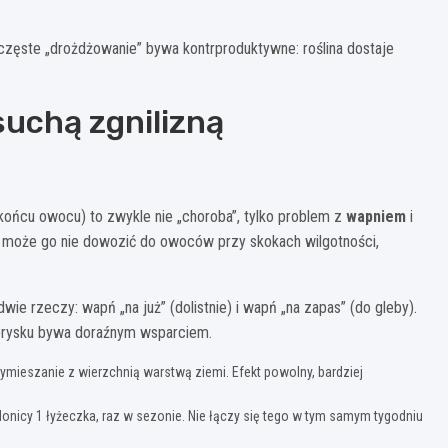
 częste „drożdżowanie” bywa kontrproduktywne: roślina dostaje
suchą zgnilizną
końcu owocu) to zwykle nie „choroba”, tylko problem z
wapniem
i
a może go nie dowozić do owoców przy skokach wilgotności,
e rzeczy: wapń „na już” (dolistnie) i wapń „na zapas” (do gleby).
 oprysku bywa doraźnym wsparciem.
e wymieszanie z wierzchnią warstwą ziemi. Efekt powolny, bardziej
w donicy 1 łyżeczka, raz w sezonie. Nie łączy się tego w tym samym tygodniu