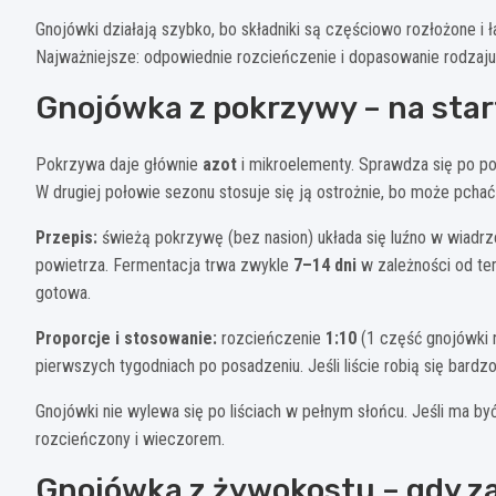
Gnojówki działają szybko, bo składniki są częściowo rozłożone i 
Najważniejsze: odpowiednie rozcieńczenie i dopasowanie rodzaju
Gnojówka z pokrzywy – na start
Pokrzywa daje głównie
azot
i mikroelementy. Sprawdza się po po
W drugiej połowie sezonu stosuje się ją ostrożnie, bo może pchać
Przepis:
świeżą pokrzywę (bez nasion) układa się luźno w wiadr
powietrza. Fermentacja trwa zwykle
7–14 dni
w zależności od tem
gotowa.
Proporcje i stosowanie:
rozcieńczenie
1:10
(1 część gnojówki 
pierwszych tygodniach po posadzeniu. Jeśli liście robią się bardz
Gnojówki nie wylewa się po liściach w pełnym słońcu. Jeśli ma być
rozcieńczony i wieczorem.
Gnojówka z żywokostu – gdy za