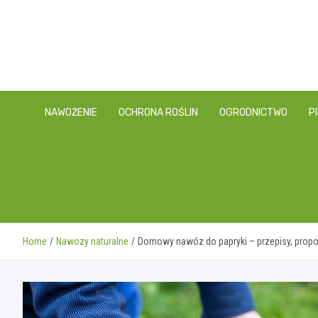
Skip
to
content
NAWOŻENIE
OCHRONA ROŚLIN
OGRODNICTWO
P
Home
Nawozy naturalne
Domowy nawóz do papryki – przepisy, propo