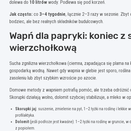
dolewa do
10 litrów
wody. Podlewa się pod korzeń.
Jak często:
co
3–4 tygodnie
, łącznie 2–3 razy w sezonie. Zbyt
bodziec, ale bez realnych składników budulcowych.
Wapń dla papryki: koniec z 
wierzchołkową
Sucha zgnilizna wierzchołkowa (ciemna, zapadająca się plama na 
gospodarką wodną. Nawet gdy wapnia w glebie jest sporo, roślin
zasoleniu lub zbyt szybkim wzroście po azocie.
Domowe metody z wapniem potrafią pomóc, ale trzeba odróżnić dwi
Skorupki działają wolno, dolomit szybciej stabilizuje, a mleko w
Skorupki jaj
: suszenie, zmielenie na pył, 1–2 łyżki na roślinę i lekki
profilaktyka.
Dolomit
(jeśli podłoże jest kwaśne): 1–2 łyżki na roślinę w gruncie, 
z popiołem.