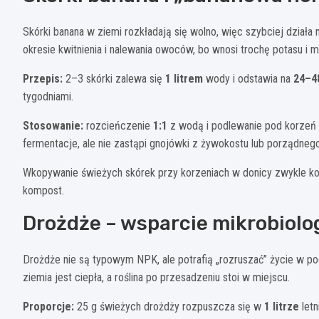
Skórki banana w ziemi rozkładają się wolno, więc szybciej działa 
okresie kwitnienia i nalewania owoców, bo wnosi trochę potasu i 
Przepis:
2–3 skórki zalewa się
1 litrem
wody i odstawia na
24–4
tygodniami.
Stosowanie:
rozcieńczenie
1:1
z wodą i podlewanie pod korzeń
fermentacje, ale nie zastąpi gnojówki z żywokostu lub porządneg
Wkopywanie świeżych skórek przy korzeniach w donicy zwykle ko
kompost.
Drożdże – wsparcie mikrobiologi
Drożdże nie są typowym NPK, ale potrafią „rozruszać” życie w pod
ziemia jest ciepła, a roślina po przesadzeniu stoi w miejscu.
Proporcje:
25 g świeżych drożdży rozpuszcza się w
1 litrze
letn