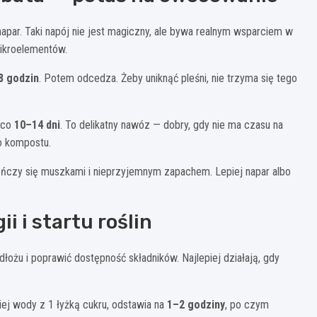
napar. Taki napój nie jest magiczny, ale bywa realnym wsparciem w
mikroelementów.
8 godzin
. Potem odcedza. Żeby uniknąć pleśni, nie trzyma się tego
 co
10–14 dni
. To delikatny nawóz — dobry, gdy nie ma czasu na
o kompostu.
ńczy się muszkami i nieprzyjemnym zapachem. Lepiej napar albo
i i startu roślin
łożu i poprawić dostępność składników. Najlepiej działają, gdy
iej wody z 1 łyżką cukru, odstawia na
1–2 godziny
, po czym