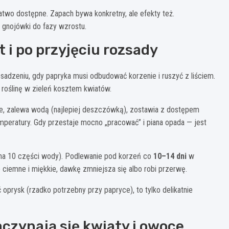
łatwo dostępne. Zapach bywa konkretny, ale efekty też.
 gnojówki do fazy wzrostu.
 i po przyjęciu rozsady
sadzeniu, gdy papryka musi odbudować korzenie i ruszyć z liściem.
 roślinę w zieleń kosztem kwiatów.
ze, zalewa wodą (najlepiej deszczówką), zostawia z dostępem
peratury. Gdy przestaje mocno „pracować” i piana opada — jest
na 10 części wody). Podlewanie pod korzeń co
10–14 dni
w
o ciemne i miękkie, dawkę zmniejsza się albo robi przerwę.
 oprysk (rzadko potrzebny przy papryce), to tylko delikatnie
czynają się kwiaty i owoce