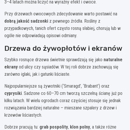
3–4 latach można liczyć na wyraźny efekt i owoce.
Przy drzewach owocowych zdecydowanie warto postawić na
dobrą jakość sadzonki
z pewnego źródła. Rośliny z
przypadkowych, tanich ofert często rosną słabiej, chorują lub w
ogóle nie odpowiadają opisowi odmiany.
Drzewa do żywopłotów i ekranów
Szybko rosnące drzewa świetnie sprawdzają się jako
naturalne
ekrany
od ulicy czy sąsiadów. W tej roli dobrze zachowują się
zarówno iglaki, jak i gatunki liściaste.
Najpopularniejsze są żywotniki (‘Smaragd’, ‘Brabant’) oraz
cyprysiki
. Sadzone co 60–70 cm tworzą szczelną ścianę już po
kilku latach. W wielu ogrodach coraz częściej stosuje się jednak
rozwiązania bardziej naturalne – mieszane szpalery z drzew i
krzewów liściastych.
Dobrze pracują tu:
grab pospolity
,
klon polny
, a także różne