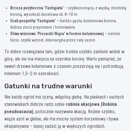
Brzoza pożyteczna ‘Fastigiata’
– szybkorosnąca, z wąską, strzelistą
koroną, wysokość docelowa ok. 8–10 m.
Grab pospolity ‘Fastigiata’
– bardzo gęsta, kolumnowa korona,
dobrze znosi przycinanie i formowanie.
Śliwa wiśniowa ‘Pissardii Nigra’ w formie kolumnowej
– ciemne
liście, szybki wzrost, dekoracyjna przez cały sezon.
To dobre rozwiązania tam, gdzie trzeba szybko zasłonić widok w
górę, ale nie ma miejsca na szerokie korony. Warto pamiętać, że
nawet drzewa kolumnowe z czasem poszerzają się i potrzebują
minimum 1,5–2 m szerokości.
Gatunki na trudne warunki
Nie każdy ogród ma żyzną, wilgotną glebę. Na piaskach i suchych
stanowiskach dobrze radzi sobie
robinia akacjowa (Robinia
pseudoacacia)
, potocznie nazywana akacją. Rośnie szybko,
wiąże azot w glebie, ale ma mocny system korzeniowy i bywa
ekspansywna – lepiej sadzić ją w większych ogrodach.