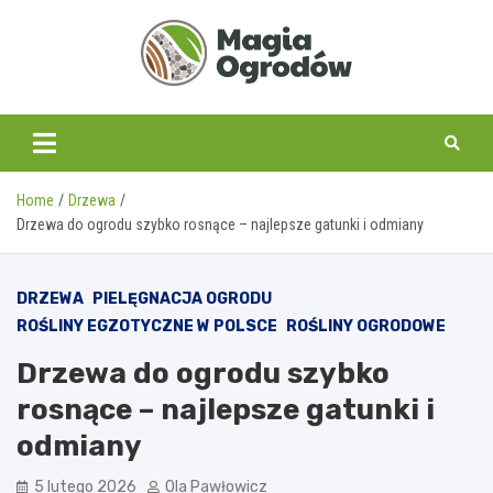
Skip
to
content
magiaogrodow.pl
Home
Drzewa
Drzewa do ogrodu szybko rosnące – najlepsze gatunki i odmiany
DRZEWA
PIELĘGNACJA OGRODU
ROŚLINY EGZOTYCZNE W POLSCE
ROŚLINY OGRODOWE
Drzewa do ogrodu szybko
rosnące – najlepsze gatunki i
odmiany
5 lutego 2026
Ola Pawłowicz