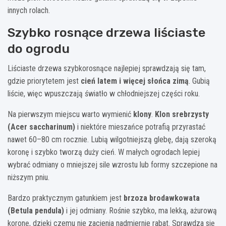
innych rolach.
Szybko rosnące drzewa liściaste
do ogrodu
Liściaste drzewa szybkorosnące najlepiej sprawdzają się tam,
gdzie priorytetem jest
cień latem i więcej słońca zimą
. Gubią
liście, więc wpuszczają światło w chłodniejszej części roku.
Na pierwszym miejscu warto wymienić
klony
.
Klon srebrzysty
(Acer saccharinum)
i niektóre mieszańce potrafią przyrastać
nawet 60–80 cm rocznie. Lubią wilgotniejszą glebę, dają szeroką
koronę i szybko tworzą duży cień. W małych ogrodach lepiej
wybrać odmiany o mniejszej sile wzrostu lub formy szczepione na
niższym pniu.
Bardzo praktycznym gatunkiem jest
brzoza brodawkowata
(Betula pendula)
i jej odmiany. Rośnie szybko, ma lekką, ażurową
koronę, dzięki czemu nie zacienia nadmiernie rabat. Sprawdza się