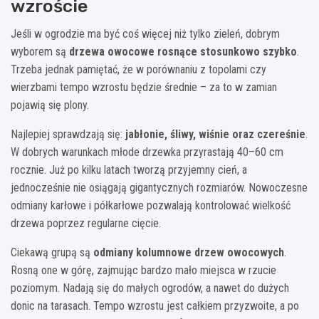
wzroście
Jeśli w ogrodzie ma być coś więcej niż tylko zieleń, dobrym
wyborem są
drzewa owocowe rosnące stosunkowo szybko
.
Trzeba jednak pamiętać, że w porównaniu z topolami czy
wierzbami tempo wzrostu będzie średnie – za to w zamian
pojawią się plony.
Najlepiej sprawdzają się:
jabłonie, śliwy, wiśnie oraz czereśnie
.
W dobrych warunkach młode drzewka przyrastają 40–60 cm
rocznie. Już po kilku latach tworzą przyjemny cień, a
jednocześnie nie osiągają gigantycznych rozmiarów. Nowoczesne
odmiany karłowe i półkarłowe pozwalają kontrolować wielkość
drzewa poprzez regularne cięcie.
Ciekawą grupą są
odmiany kolumnowe drzew owocowych
.
Rosną one w górę, zajmując bardzo mało miejsca w rzucie
poziomym. Nadają się do małych ogrodów, a nawet do dużych
donic na tarasach. Tempo wzrostu jest całkiem przyzwoite, a po