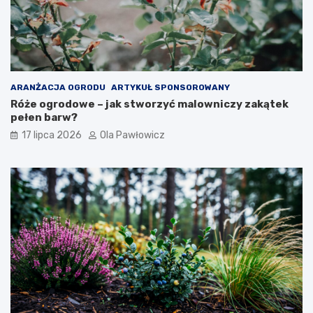
ARANŻACJA OGRODU
ARTYKUŁ SPONSOROWANY
Róże ogrodowe – jak stworzyć malowniczy zakątek
pełen barw?
17 lipca 2026
Ola Pawłowicz