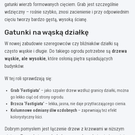
gatunki wierzb formowanych cięciem. Grab jest szczególnie
wdzięczny – rośnie szybko, znosi zacienienie i przy odpowiednim
cięciu tworzy bardzo gęstą, wysoką ścianę.
Gatunki na wąską działkę
W nowej zabudowie szeregowców czy bliźniaków działki są
często wąskie i długie. Do takiego ogrodu potrzebne są
drzewa
wąskie, ale wysokie
, które osłonią piętra sąsiadujących
budynków.
W tej roli sprawdzają się:
Grab ‘Fastigiata’
– jako szpaler drzew wzdłuż granicy działki, można
go lekko ciąć od strony ogrodu.
Brzoza ‘Fastigiata’
– lekka, jasna, nie daje przytłaczającego cienia.
Kolumnowe odmiany śliw ozdobnych
– zapewniają też efekt
kolorystyczny liści.
Dobrym pomysłem jest łączenie drzew z krzewami w niższym