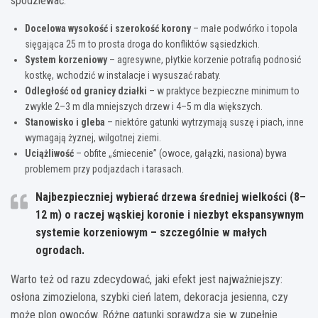
spodziewać.
Docelowa wysokość i szerokość korony
– małe podwórko i topola
sięgająca 25 m to prosta droga do konfliktów sąsiedzkich.
System korzeniowy
– agresywne, płytkie korzenie potrafią podnosić
kostkę, wchodzić w instalacje i wysuszać rabaty.
Odległość od granicy działki
– w praktyce bezpieczne minimum to
zwykle 2–3 m dla mniejszych drzew i 4–5 m dla większych.
Stanowisko i gleba
– niektóre gatunki wytrzymają suszę i piach, inne
wymagają żyznej, wilgotnej ziemi.
Uciążliwość
– obfite „śmiecenie” (owoce, gałązki, nasiona) bywa
problemem przy podjazdach i tarasach.
Najbezpieczniej wybierać
drzewa średniej wielkości (8–
12 m)
o raczej wąskiej koronie i niezbyt ekspansywnym
systemie korzeniowym – szczególnie w małych
ogrodach.
Warto też od razu zdecydować, jaki efekt jest najważniejszy:
osłona zimozielona, szybki cień latem, dekoracja jesienna, czy
może plon owoców. Różne gatunki sprawdzą się w zupełnie