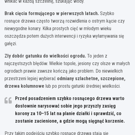
wnikać w każdą szczelinę, szukając wody.
Brak cięcia formującego w pierwszych latach.
Szybko
rosnące drzewa często tworzą rozwidlenia o ostrym kącie czy
niewygodne konary. Kilka prostych cięć w młodym wieku
oszczędza potem dużych interwencji i ryzyka wyłamywania się
gałęzi.
Zły dobór gatunku do wielkości ogrodu.
To jeden z
najczęstszych błędów. Wielkie topole, jesiony czy olsze w małych
ogrodach prawie zawsze kończą jako problem. Do niewielkich
przestrzeni lepiej wybierać
odmiany szlachetne, szczepione,
drzewa kolumnowe
lub po prostu gatunki średniej wielkości.
Przed posadzeniem szybko rosnącego drzewa warto
dosłownie narysować sobie jego przyszły zasięg
korony za 10–15 lat na planie działki i sprawdzić, co
zostanie zacienione, a gdzie mogą sięgnąć korzenie.
Przy takim podejściu szybko rosnące drzewa stają się