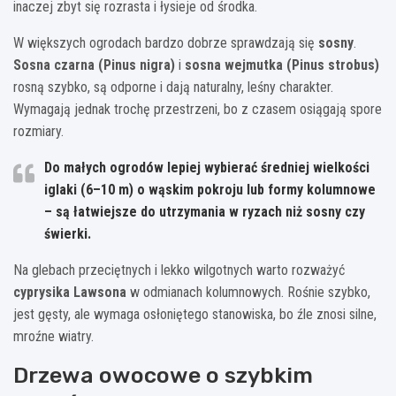
inaczej zbyt się rozrasta i łysieje od środka.
W większych ogrodach bardzo dobrze sprawdzają się
sosny
.
Sosna czarna (Pinus nigra)
i
sosna wejmutka (Pinus strobus)
rosną szybko, są odporne i dają naturalny, leśny charakter.
Wymagają jednak trochę przestrzeni, bo z czasem osiągają spore
rozmiary.
Do małych ogrodów lepiej wybierać
średniej wielkości
iglaki (6–10 m)
o wąskim pokroju lub formy kolumnowe
– są łatwiejsze do utrzymania w ryzach niż sosny czy
świerki.
Na glebach przeciętnych i lekko wilgotnych warto rozważyć
cyprysika Lawsona
w odmianach kolumnowych. Rośnie szybko,
jest gęsty, ale wymaga osłoniętego stanowiska, bo źle znosi silne,
mroźne wiatry.
Drzewa owocowe o szybkim