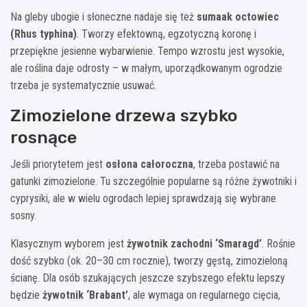
Na gleby ubogie i słoneczne nadaje się też
sumaak octowiec
(Rhus typhina)
. Tworzy efektowną, egzotyczną koronę i
przepiękne jesienne wybarwienie. Tempo wzrostu jest wysokie,
ale roślina daje odrosty – w małym, uporządkowanym ogrodzie
trzeba je systematycznie usuwać.
Zimozielone drzewa szybko
rosnące
Jeśli priorytetem jest
osłona całoroczna
, trzeba postawić na
gatunki zimozielone. Tu szczególnie popularne są różne żywotniki i
cyprysiki, ale w wielu ogrodach lepiej sprawdzają się wybrane
sosny.
Klasycznym wyborem jest
żywotnik zachodni ‘Smaragd’
. Rośnie
dość szybko (ok. 20–30 cm rocznie), tworzy gęstą, zimozieloną
ścianę. Dla osób szukających jeszcze szybszego efektu lepszy
będzie
żywotnik ‘Brabant’
, ale wymaga on regularnego cięcia,