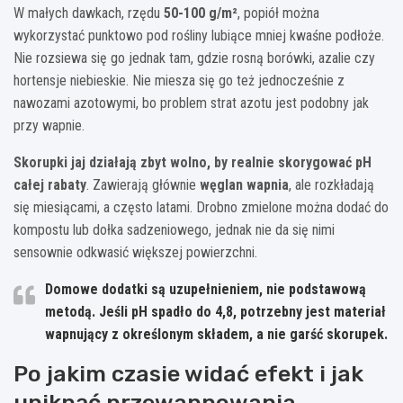
W małych dawkach, rzędu
50-100 g/m²
, popiół można
wykorzystać punktowo pod rośliny lubiące mniej kwaśne podłoże.
Nie rozsiewa się go jednak tam, gdzie rosną borówki, azalie czy
hortensje niebieskie. Nie miesza się go też jednocześnie z
nawozami azotowymi, bo problem strat azotu jest podobny jak
przy wapnie.
Skorupki jaj działają zbyt wolno, by realnie skorygować pH
całej rabaty
. Zawierają głównie
węglan wapnia
, ale rozkładają
się miesiącami, a często latami. Drobno zmielone można dodać do
kompostu lub dołka sadzeniowego, jednak nie da się nimi
sensownie odkwasić większej powierzchni.
Domowe dodatki są uzupełnieniem, nie podstawową
metodą. Jeśli pH spadło do 4,8, potrzebny jest materiał
wapnujący z określonym składem, a nie garść skorupek.
Po jakim czasie widać efekt i jak
uniknąć przewapnowania