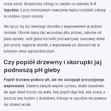
straty azotu. Bezpieczny odstęp to zwykle co najmniej
3-4
tygodnie
, a przy intensywnym nawożeniu lepiej rozdzielić zabiegi
na osobne części sezonu.
Nie łączy się też świeżego obornika z wapnowaniem w jednym
terminie. Obornik lepiej dać wcześniej albo później, zależnie od
planu uprawy. Jeśli gleba ma trafić pod warzywa, sensowny układ
jest prosty: najpierw obornik, a wapnowanie po zbiorach lub w
kolejnym oknie agrotechnicznym.
Czy popiół drzewny i skorupki jaj
podnoszą pH gleby
Popiół drzewny podnosi pH, ale nie zastępuje precyzyjnego
wapnowania
. Zawiera związki wapnia i potasu, działa zasadowo,
ale jego skład mocno się waha. Inny popiół daje buk, inny sosna, a
jeszcze inny brykiet z dodatkami, którego w ogrodzie nie powinno
się używać wcale.