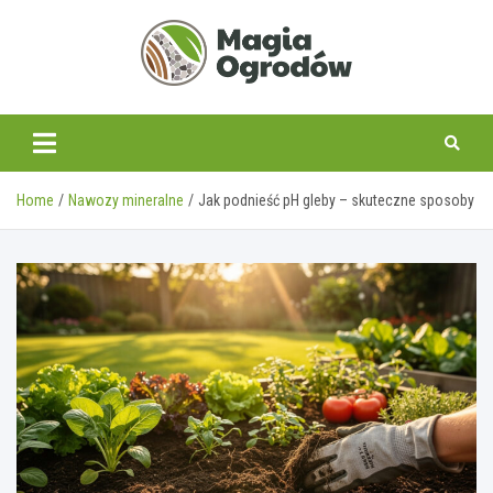
Skip
to
content
magiaogrodow.pl
Home
Nawozy mineralne
Jak podnieść pH gleby – skuteczne sposoby