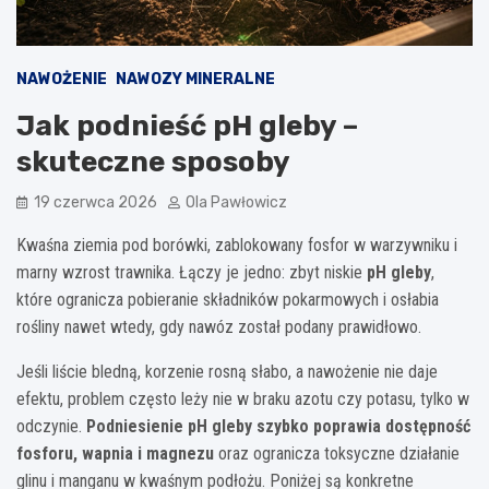
NAWOŻENIE
NAWOZY MINERALNE
Jak podnieść pH gleby –
skuteczne sposoby
19 czerwca 2026
Ola Pawłowicz
Kwaśna ziemia pod borówki, zablokowany fosfor w warzywniku i
marny wzrost trawnika. Łączy je jedno: zbyt niskie
pH gleby
,
które ogranicza pobieranie składników pokarmowych i osłabia
rośliny nawet wtedy, gdy nawóz został podany prawidłowo.
Jeśli liście bledną, korzenie rosną słabo, a nawożenie nie daje
efektu, problem często leży nie w braku azotu czy potasu, tylko w
odczynie.
Podniesienie pH gleby szybko poprawia dostępność
fosforu, wapnia i magnezu
oraz ogranicza toksyczne działanie
glinu i manganu w kwaśnym podłożu. Poniżej są konkretne