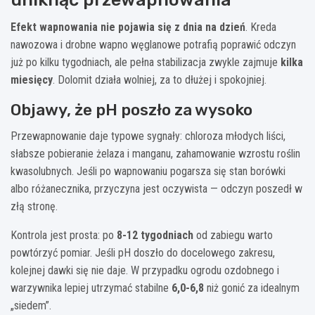
Efekt wapnowania nie pojawia się z dnia na dzień
. Kreda
nawozowa i drobne wapno węglanowe potrafią poprawić odczyn
już po kilku tygodniach, ale pełna stabilizacja zwykle zajmuje
kilka
miesięcy
. Dolomit działa wolniej, za to dłużej i spokojniej.
Objawy, że pH poszło za wysoko
Przewapnowanie daje typowe sygnały: chloroza młodych liści,
słabsze pobieranie żelaza i manganu, zahamowanie wzrostu roślin
kwasolubnych. Jeśli po wapnowaniu pogarsza się stan borówki
albo różanecznika, przyczyna jest oczywista — odczyn poszedł w
złą stronę.
Kontrola jest prosta: po
8-12 tygodniach
od zabiegu warto
powtórzyć pomiar. Jeśli pH doszło do docelowego zakresu,
kolejnej dawki się nie daje. W przypadku ogrodu ozdobnego i
warzywnika lepiej utrzymać stabilne
6,0-6,8
niż gonić za idealnym
„siedem”.