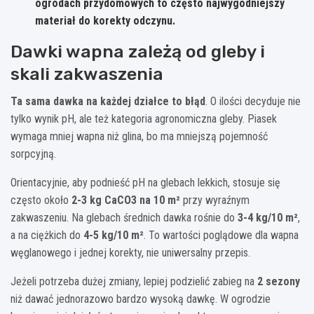
ogrodach przydomowych to często najwygodniejszy
materiał do korekty odczynu.
Dawki wapna zależą od gleby i
skali zakwaszenia
Ta sama dawka na każdej działce to błąd
. O ilości decyduje nie
tylko wynik pH, ale też kategoria agronomiczna gleby. Piasek
wymaga mniej wapna niż glina, bo ma mniejszą pojemność
sorpcyjną.
Orientacyjnie, aby podnieść pH na glebach lekkich, stosuje się
często około
2-3 kg CaCO3 na 10 m²
przy wyraźnym
zakwaszeniu. Na glebach średnich dawka rośnie do
3-4 kg/10 m²
,
a na ciężkich do
4-5 kg/10 m²
. To wartości poglądowe dla wapna
węglanowego i jednej korekty, nie uniwersalny przepis.
Jeżeli potrzeba dużej zmiany, lepiej podzielić zabieg na
2 sezony
niż dawać jednorazowo bardzo wysoką dawkę. W ogrodzie