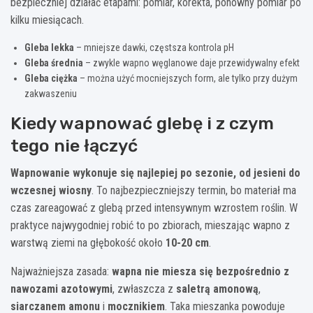
bezpieczniej działać etapami: pomiar, korekta, ponowny pomiar po
kilku miesiącach.
Gleba lekka
– mniejsze dawki, częstsza kontrola pH
Gleba średnia
– zwykle wapno węglanowe daje przewidywalny efekt
Gleba ciężka
– można użyć mocniejszych form, ale tylko przy dużym
zakwaszeniu
Kiedy wapnować glebę i z czym
tego nie łączyć
Wapnowanie wykonuje się najlepiej po sezonie, od jesieni do
wczesnej wiosny
. To najbezpieczniejszy termin, bo materiał ma
czas zareagować z glebą przed intensywnym wzrostem roślin. W
praktyce najwygodniej robić to po zbiorach, mieszając wapno z
warstwą ziemi na głębokość około
10-20 cm
.
Najważniejsza zasada:
wapna nie miesza się bezpośrednio z
nawozami azotowymi
, zwłaszcza z
saletrą amonową
,
siarczanem amonu
i
mocznikiem
. Taka mieszanka powoduje