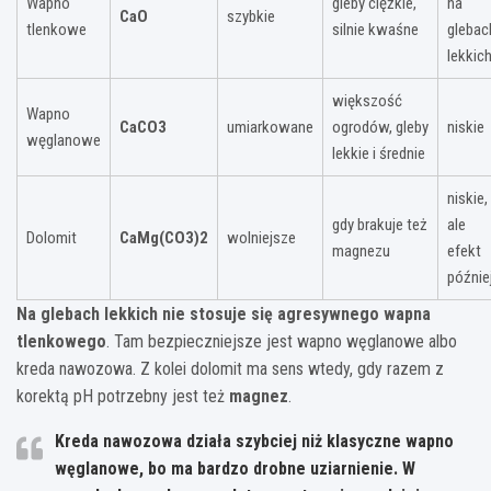
Wapno
gleby ciężkie,
na
CaO
szybkie
tlenkowe
silnie kwaśne
glebac
lekkic
większość
Wapno
CaCO3
umiarkowane
ogrodów, gleby
niskie
węglanowe
lekkie i średnie
niskie,
gdy brakuje też
ale
Dolomit
CaMg(CO3)2
wolniejsze
magnezu
efekt
późnie
Na glebach lekkich nie stosuje się agresywnego wapna
tlenkowego
. Tam bezpieczniejsze jest wapno węglanowe albo
kreda nawozowa. Z kolei dolomit ma sens wtedy, gdy razem z
korektą pH potrzebny jest też
magnez
.
Kreda nawozowa działa szybciej niż klasyczne wapno
węglanowe, bo ma bardzo drobne uziarnienie. W