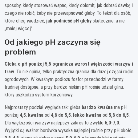
sposoby, kiedy stosować wapno, kiedy dolomit, jak dobrać dawkę i
czego nie robić, żeby nie przewapnować gleby. To tekst dla osób,
które chcą wiedzieć,
jak podnieść pH gleby
skutecznie, a nie
„mniej więcej”.
Od jakiego pH zaczyna się
problem
Gleba o pH poniżej 5,5 ogranicza wzrost większości warzyw i
traw
. To nie opinia, tylko praktyczna granica dla dużej części roślin
ogrodowych. W kwaśnym podłożu fosfor przechodzi w formy
trudniej dostępne, a przy bardzo niskim pH rośnie udział glinu,
który uszkadza system korzeniowy.
Najprostszy podział wygląda tak: gleba
bardzo kwaśna
ma pH
poniżej
4,5
,
kwaśna
od
4,6 do 5,5
,
lekko kwaśna
od
5,6 do 6,5
.
Dla większości warzyw najlepszy zakres to zwykle
6,0-7,0
.
Wyjątki są ważne: borówka wysoka najlepiej rośnie przy pH około