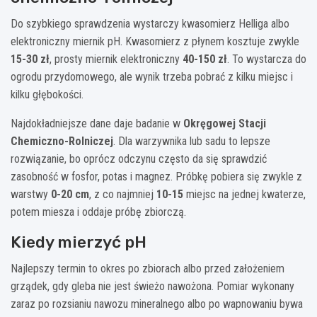
Do szybkiego sprawdzenia wystarczy kwasomierz Helliga albo
elektroniczny miernik pH. Kwasomierz z płynem kosztuje zwykle
15-30 zł
, prosty miernik elektroniczny
40-150 zł
. To wystarcza do
ogrodu przydomowego, ale wynik trzeba pobrać z kilku miejsc i
kilku głębokości.
Najdokładniejsze dane daje badanie w
Okręgowej Stacji
Chemiczno-Rolniczej
. Dla warzywnika lub sadu to lepsze
rozwiązanie, bo oprócz odczynu często da się sprawdzić
zasobność w fosfor, potas i magnez. Próbkę pobiera się zwykle z
warstwy
0-20 cm
, z co najmniej
10-15
miejsc na jednej kwaterze,
potem miesza i oddaje próbę zbiorczą.
Kiedy mierzyć pH
Najlepszy termin to okres po zbiorach albo przed założeniem
grządek, gdy gleba nie jest świeżo nawożona. Pomiar wykonany
zaraz po rozsianiu nawozu mineralnego albo po wapnowaniu bywa