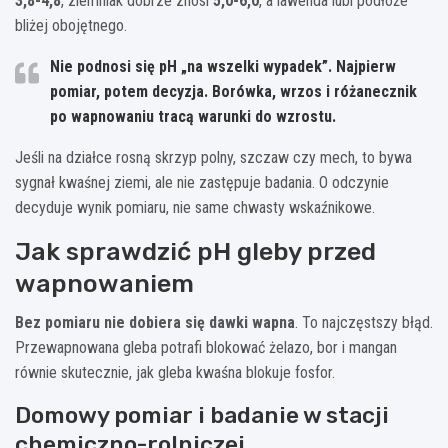
3,8-4,8
, ziemniak dobrze znosi
5,0-6,0
, a lawenda lubi podłoże
bliżej obojętnego.
Nie podnosi się pH „na wszelki wypadek”. Najpierw
pomiar, potem decyzja. Borówka, wrzos i różanecznik
po wapnowaniu tracą warunki do wzrostu.
Jeśli na działce rosną skrzyp polny, szczaw czy mech, to bywa
sygnał kwaśnej ziemi, ale nie zastępuje badania. O odczynie
decyduje wynik pomiaru, nie same chwasty wskaźnikowe.
Jak sprawdzić pH gleby przed
wapnowaniem
Bez pomiaru nie dobiera się dawki wapna
. To najczęstszy błąd.
Przewapnowana gleba potrafi blokować żelazo, bor i mangan
równie skutecznie, jak gleba kwaśna blokuje fosfor.
Domowy pomiar i badanie w stacji
chemiczno-rolniczej