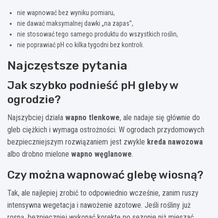
nie wapnować bez wyniku pomiaru,
nie dawać maksymalnej dawki „na zapas”,
nie stosować tego samego produktu do wszystkich roślin,
nie poprawiać pH co kilka tygodni bez kontroli.
Najczęstsze pytania
Jak szybko podnieść pH gleby w
ogrodzie?
Najszybciej działa
wapno tlenkowe
, ale nadaje się głównie do
gleb ciężkich i wymaga ostrożności. W ogrodach przydomowych
bezpieczniejszym rozwiązaniem jest zwykle
kreda nawozowa
albo drobno mielone
wapno węglanowe
.
Czy można wapnować glebę wiosną?
Tak, ale najlepiej zrobić to odpowiednio wcześnie, zanim ruszy
intensywna wegetacja i nawożenie azotowe. Jeśli rośliny już
rosną, bezpieczniej wykonać korektę po sezonie niż mieszać