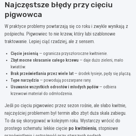
Najczęstsze błędy przy cięciu
pigwowca
W praktyce problemy powtarzają się co roku i zwykle wynikają z
pośpiechu. Pigwowiec to nie krzew, który lubi szablonowe
traktowanie. Lepiej ciąć rzadziej, ale z sensem.
Cięcie jesienią
— ogranicza przyszłoroczne kwitnienie.
Zbyt mocne skracanie całego krzewu
— daje dużo zieleni, mało
kwiatów.
Brak prześwietlania przez wiele lat
— środek łysieje, pędy się plączą.
Tępe narzędzia
— powodują poszarpane rany.
Usuwanie wszystkich odrostów i młodych pędów
— odbiera
krzewowi materiał do odmłodzenia.
Jeśli po cięciu pigwowiec przez sezon rośnie, ale słabo kwitnie,
najczęściej problemem był termin albo zbyt duża skala zabiegu.
To da się skorygować w kolejnym roku. Wystarczy wrócić do
prostego schematu: lekkie cięcie
po kwitnieniu
, stopniowe
prześwietlanie i ostrożność przy starszych pędach.