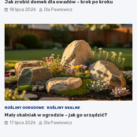
Jak zrobić domek dla owadów – krok po kroku
18 lipca 2026
Ola Pawłowicz
ROŚLINY OGRODOWE
ROŚLINY SKALNE
Mały skalniak w ogrodzie – jak go urządzić?
17 lipca 2026
Ola Pawłowicz