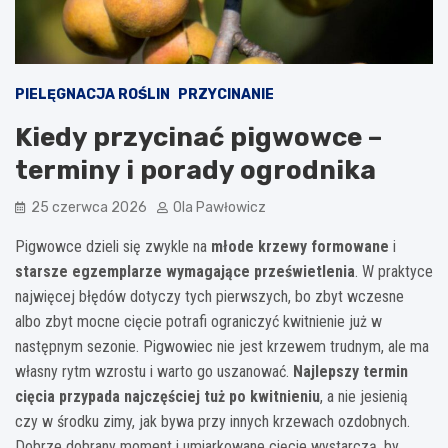
PIELĘGNACJA ROŚLIN
PRZYCINANIE
Kiedy przycinać pigwowce –
terminy i porady ogrodnika
25 czerwca 2026
Ola Pawłowicz
Pigwowce dzieli się zwykle na
młode krzewy formowane
i
starsze egzemplarze wymagające prześwietlenia
. W praktyce
najwięcej błędów dotyczy tych pierwszych, bo zbyt wczesne
albo zbyt mocne cięcie potrafi ograniczyć kwitnienie już w
następnym sezonie. Pigwowiec nie jest krzewem trudnym, ale ma
własny rytm wzrostu i warto go uszanować.
Najlepszy termin
cięcia przypada najczęściej tuż po kwitnieniu
, a nie jesienią
czy w środku zimy, jak bywa przy innych krzewach ozdobnych.
Dobrze dobrany moment i umiarkowane cięcie wystarczą, by