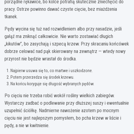
porządne rękawice, bo kolce potrafią skutecznie zniechęcić do
pracy. Ostrze powinno dawać czyste cięcie, bez miażdżenia
tkanek.
Pędy wycina się tuż nad rozwidleniem albo przy nasadzie, jeśli
gałąź ma zniknąć całkowicie. Nie warto zostawiać długich
„kikutów”, bo zasychają i szpecą krzew. Przy skracaniu końcówek
dobrze celować nad pąk skierowany na zewnątrz — wtedy nowy
przyrost nie będzie wrastał do środka.
Najpierw usuwa się to, co martwe i uszkodzone.
Potem przerzedza się środek krzewu.
Na końcu koryguje się długość wybranych pędów.
Po cięciu nie trzeba robić wokół rośliny wielkich zabiegów.
Wystarczy zadbać o podlewanie przy dłuższej suszy i ewentualnie
uzupełnić ściółkę. Nadmierne nawożenie azotem po mocnym
cięciu nie jest najlepszym pomysłem, bo pcha krzew w liście i
pędy, a nie w kwitnienie.