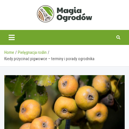
Skip
to
content
magiaogrodow.pl
Home
Pielęgnacja roślin
Kiedy przycinać pigwowce – terminy i porady ogrodnika