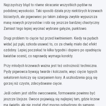
Najczęstszy błąd to równe skracanie wszystkich pędów na
podobnej wysokości. Taki sposób działa przy niektórych krzewach
liściastych, ale pigwowiec po takim zabiegu zwykle wypuszcza
masę nowych przyrostów i robi się jeszcze bardziej chaotyczny.
Zamiast tego lepiej wycinać wybrane gałęzie, punktowo.
Drugi problem to cięcie tuż przed kwitnieniem. Kiedy na pędach
widać już pąki, szkoda usuwać to, co za chwilę miało dać efekt
ozdobny. Lepiej poczekać te kilka tygodni i dopiero po opadnięciu
kwiatów ocenić, co naprawdę wymaga korekty.
Przy młodych krzewach ważna jest też ostrożność techniczna.
Pędy pigwowca bywają twarde i kolczaste, więc cięcie tępych
sekatorem kończy się szarpaniem kory. A uszkodzenia goją się
gorzej niż czyste, zdecydowane cięcie.
Jeśli celem jest obfite owocowanie, formowanie powinno być
jeszcze lżejsze. Owoce pojawiają się najlepiej tam, gdzie krzew
ma światło, ale nie został zbyt mocno pobudzony do samego