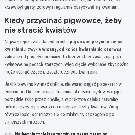
krzew był gęsty, zdrowy i regularnie obsypywał się kwiatami.
Kiedy przycinać pigwowce, żeby
nie stracić kwiatów
Najważniejsza zasada jest prosta:
pigwowce przycina się po
kwitnieniu
, zwykle
wiosną, od końca kwietnia do czerwca
—
zależnie od pogody i odmiany. To krzew, który zawiązuje pąki
kwiatowe na pędach starszych, więc cięcie wykonane zbyt późno
może usunąć część przyszłorocznego kwitnienia.
Jeśli krzew ma kwitnąć obficie, nie warto sięgać po sekator w
ciemno pod koniec jesieni. Jesienne skracanie pędów wygląda
porządnie tylko przez chwilę, a w praktyce osłabia naturalny
pokrój i często prowadzi do mniejszej liczby kwiatów. Zimą
również lepiej ograniczyć się do minimum, szczególnie po
silniejszych mrozach.
Najbezpieczniejszy termin to okres
zaraz po