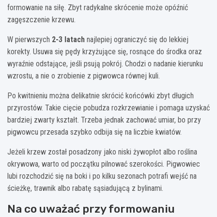
formowanie na siłę. Zbyt radykalne skrócenie może opóźnić
zagęszczenie krzewu.
W pierwszych
2-3 latach
najlepiej ograniczyć się do lekkiej
korekty. Usuwa się pędy krzyżujące się, rosnące do środka oraz
wyraźnie odstające, jeśli psują pokrój. Chodzi o nadanie kierunku
wzrostu, a nie o zrobienie z pigwowca równej kuli.
Po kwitnieniu można delikatnie skrócić końcówki zbyt długich
przyrostów. Takie cięcie pobudza rozkrzewianie i pomaga uzyskać
bardziej zwarty kształt. Trzeba jednak zachować umiar, bo przy
pigwowcu przesada szybko odbija się na liczbie kwiatów.
Jeżeli krzew został posadzony jako niski żywopłot albo roślina
okrywowa, warto od początku pilnować szerokości. Pigwowiec
lubi rozchodzić się na boki i po kilku sezonach potrafi wejść na
ścieżkę, trawnik albo rabatę sąsiadującą z bylinami.
Na co uważać przy formowaniu