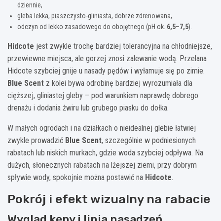
dziennie,
gleba lekka, piaszczysto-gliniasta, dobrze zdrenowana,
odczyn od lekko zasadowego do obojętnego (pH ok.
6,5–7,5
).
Hidcote
jest zwykle trochę bardziej tolerancyjna na chłodniejsze,
przewiewne miejsca, ale gorzej znosi zalewanie wodą. Przelana
Hidcote szybciej gnije u nasady pędów i wyłamuje się po zimie.
Blue Scent
z kolei bywa odrobinę bardziej wyrozumiała dla
cięższej, gliniastej gleby – pod warunkiem naprawdę dobrego
drenażu i dodania żwiru lub grubego piasku do dołka.
W małych ogrodach i na działkach o nieidealnej glebie łatwiej
zwykle prowadzić
Blue Scent
, szczególnie w podniesionych
rabatach lub niskich murkach, gdzie woda szybciej odpływa. Na
dużych, słonecznych rabatach na lżejszej ziemi, przy dobrym
spływie wody, spokojnie można postawić na
Hidcote
.
Pokrój i efekt wizualny na rabacie
Wygląd kępy i linia nasadzeń