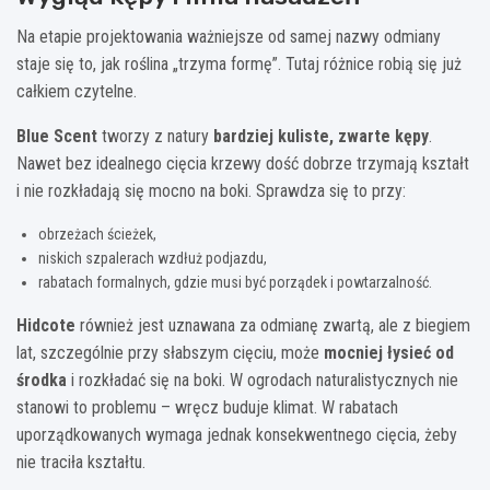
Na etapie projektowania ważniejsze od samej nazwy odmiany
staje się to, jak roślina „trzyma formę”. Tutaj różnice robią się już
całkiem czytelne.
Blue Scent
tworzy z natury
bardziej kuliste, zwarte kępy
.
Nawet bez idealnego cięcia krzewy dość dobrze trzymają kształt
i nie rozkładają się mocno na boki. Sprawdza się to przy:
obrzeżach ścieżek,
niskich szpalerach wzdłuż podjazdu,
rabatach formalnych, gdzie musi być porządek i powtarzalność.
Hidcote
również jest uznawana za odmianę zwartą, ale z biegiem
lat, szczególnie przy słabszym cięciu, może
mocniej łysieć od
środka
i rozkładać się na boki. W ogrodach naturalistycznych nie
stanowi to problemu – wręcz buduje klimat. W rabatach
uporządkowanych wymaga jednak konsekwentnego cięcia, żeby
nie traciła kształtu.