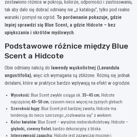
zestawiono różnice w pokroju, kolorze, odporności i zastosowaniu,
tak aby dało się dobrać odmianę nie „z katalogu”, tylko pod realne
warunki i pomysł na ogród.
To porównanie pokazuje, gdzie
lepiej sprawdzi się Blue Scent, a gdzie Hidcote – bez
upiększania i skrótów myślowych
.
Podstawowe różnice między Blue
Scent a Hidcote
Obie odmiany należą do
lawendy wąskolistnej (Lavandula
angustifolia)
, więc ich wymagania są zbliżone. Różnią się jednak
detalami, które w praktyce bardzo wpływają na efekt w ogrodzie.
Wysokość:
Blue Scent zwykle osiąga ok.
35–45 cm
, Hidcote
najczęściej
40–50 cm
, czasem nieco więcej na żyznych glebach.
Szerokość kępy:
Blue Scent jest bardziej zwarta, Hidcote ma
tendencję do nieco szerszego „rozlewania się” z wiekiem.
Kolor kwiatów:
Blue Scent – wyraźnie niebieskofioletowy; Hidcote –
głęboki, ciemny fiolet
, bardzo dekoracyjny z bliska.
Intensywność zapachu:
Hidcote jest zazwyczaj mocniej i