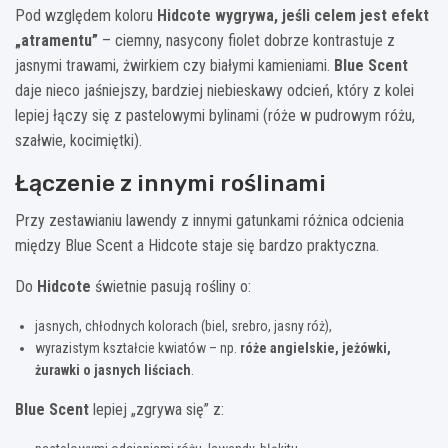
Pod względem koloru
Hidcote wygrywa, jeśli celem jest efekt
„atramentu”
– ciemny, nasycony fiolet dobrze kontrastuje z
jasnymi trawami, żwirkiem czy białymi kamieniami.
Blue Scent
daje nieco jaśniejszy, bardziej niebieskawy odcień, który z kolei
lepiej łączy się z pastelowymi bylinami (róże w pudrowym różu,
szałwie, kocimiętki).
Łączenie z innymi roślinami
Przy zestawianiu lawendy z innymi gatunkami różnica odcienia
między Blue Scent a Hidcote staje się bardzo praktyczna.
Do
Hidcote
świetnie pasują rośliny o:
jasnych, chłodnych kolorach (biel, srebro, jasny róż),
wyrazistym kształcie kwiatów – np.
róże angielskie, jeżówki,
żurawki o jasnych liściach
.
Blue Scent
lepiej „zgrywa się” z: