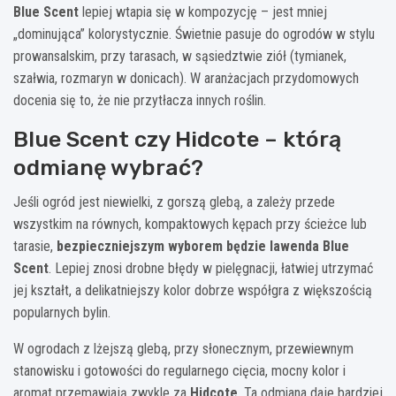
Blue Scent
lepiej wtapia się w kompozycję – jest mniej
„dominująca” kolorystycznie. Świetnie pasuje do ogrodów w stylu
prowansalskim, przy tarasach, w sąsiedztwie ziół (tymianek,
szałwia, rozmaryn w donicach). W aranżacjach przydomowych
docenia się to, że nie przytłacza innych roślin.
Blue Scent czy Hidcote – którą
odmianę wybrać?
Jeśli ogród jest niewielki, z gorszą glebą, a zależy przede
wszystkim na równych, kompaktowych kępach przy ścieżce lub
tarasie,
bezpieczniejszym wyborem będzie lawenda Blue
Scent
. Lepiej znosi drobne błędy w pielęgnacji, łatwiej utrzymać
jej kształt, a delikatniejszy kolor dobrze współgra z większością
popularnych bylin.
W ogrodach z lżejszą glebą, przy słonecznym, przewiewnym
stanowisku i gotowości do regularnego cięcia, mocny kolor i
aromat przemawiają zwykle za
Hidcote
. Ta odmiana daje bardziej