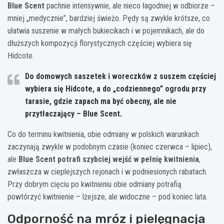
Blue Scent
pachnie intensywnie, ale nieco łagodniej w odbiorze –
mniej „medycznie”, bardziej świeżo. Pędy są zwykle krótsze, co
ułatwia suszenie w małych bukiecikach i w pojemnikach, ale do
dłuższych kompozycji florystycznych częściej wybiera się
Hidcote.
Do domowych saszetek i woreczków z suszem częściej
wybiera się
Hidcote
, a do „codziennego” ogrodu przy
tarasie, gdzie zapach ma być obecny, ale nie
przytłaczający –
Blue Scent
.
Co do terminu kwitnienia, obie odmiany w polskich warunkach
zaczynają zwykle w podobnym czasie (koniec czerwca – lipiec),
ale
Blue Scent potrafi szybciej wejść w pełnię kwitnienia
,
zwłaszcza w cieplejszych rejonach i w podniesionych rabatach.
Przy dobrym cięciu po kwitnieniu obie odmiany potrafią
powtórzyć kwitnienie – lżejsze, ale widoczne – pod koniec lata.
Odporność na mróz i pielęgnacja