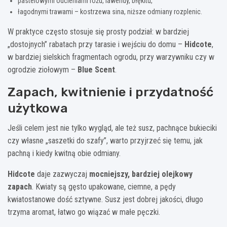
pastelowymi odcieniami różu, lawendy, błękitu,
łagodnymi trawami – kostrzewa sina, niższe odmiany rozplenic.
W praktyce często stosuje się prosty podział: w bardziej
„dostojnych” rabatach przy tarasie i wejściu do domu –
Hidcote
,
w bardziej sielskich fragmentach ogrodu, przy warzywniku czy w
ogrodzie ziołowym –
Blue Scent
.
Zapach, kwitnienie i przydatność
użytkowa
Jeśli celem jest nie tylko wygląd, ale też susz, pachnące bukieciki
czy własne „saszetki do szafy”, warto przyjrzeć się temu, jak
pachną i kiedy kwitną obie odmiany.
Hidcote
daje zazwyczaj
mocniejszy, bardziej olejkowy
zapach
. Kwiaty są gęsto upakowane, ciemne, a pędy
kwiatostanowe dość sztywne. Susz jest dobrej jakości, długo
trzyma aromat, łatwo go wiązać w małe pęczki.