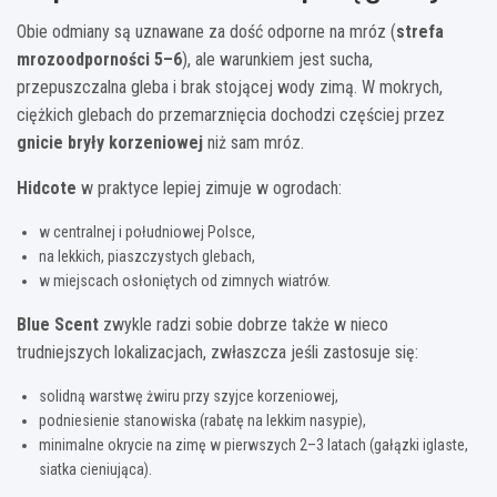
Obie odmiany są uznawane za dość odporne na mróz (
strefa
mrozoodporności 5–6
), ale warunkiem jest sucha,
przepuszczalna gleba i brak stojącej wody zimą. W mokrych,
ciężkich glebach do przemarznięcia dochodzi częściej przez
gnicie bryły korzeniowej
niż sam mróz.
Hidcote
w praktyce lepiej zimuje w ogrodach:
w centralnej i południowej Polsce,
na lekkich, piaszczystych glebach,
w miejscach osłoniętych od zimnych wiatrów.
Blue Scent
zwykle radzi sobie dobrze także w nieco
trudniejszych lokalizacjach, zwłaszcza jeśli zastosuje się:
solidną warstwę żwiru przy szyjce korzeniowej,
podniesienie stanowiska (rabatę na lekkim nasypie),
minimalne okrycie na zimę w pierwszych 2–3 latach (gałązki iglaste,
siatka cieniująca).