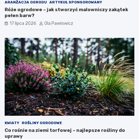
ARANŻACJA OGRODU
ARTYKUŁ SPONSOROWANY
Róże ogrodowe – jak stworzyć malowniczy zakątek
pełen barw?
17 lipca 2026
Ola Pawłowicz
KWIATY
ROŚLINY OGRODOWE
Co rośnie na ziemi torfowej – najlepsze rośliny do
uprawy