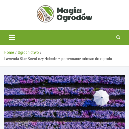
Skip
to
content
magiaogrodow.pl
Home
Ogrodnictwo
Lawenda Blue Scent czy Hidcote – porównanie odmian do ogrodu