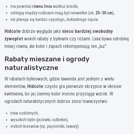
ma powstać
równa linia
wzdłuż ścieżki,
odstępy między roślinami mają być niewielkie (ok.
25–30 cm
),
nie planuje się bardzo częstego, dokładnego cięcia.
Hidcote
dobrze wygląda jako
nieco bardziej swobodny
żywopłot
wokół rabaty z bylinami czy różami. Linia bywa odrobinę
mniej równa, ale kolor i zapach rekompensują ten „luz”.
Rabaty mieszane i ogrody
naturalistyczne
W rabatach bylinowych, gdzie lawenda jest jednym z wielu
elementów,
Hidcote
często gra pierwsze skrzypce w okresie
kwitnienia, bo jej ciemny kolor mocno przyciąga wzrok. W
ogrodach naturalistycznych dobrze znosi towarzystwo:
traw ozdobnych,
wysokich bylin (jeżówki, rudbekie),
niskich krzewów (np. pięciorniki, tawuły).