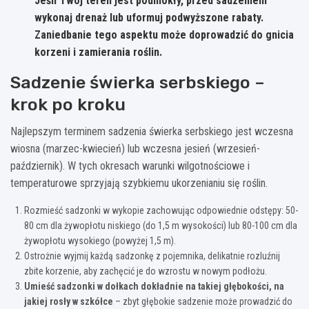
Jeśli Twój teren jest podmokły, przed sadzeniem
wykonaj drenaż lub uformuj podwyższone rabaty.
Zaniedbanie tego aspektu może doprowadzić do gnicia
korzeni i zamierania roślin.
Sadzenie świerka serbskiego –
krok po kroku
Najlepszym terminem sadzenia świerka serbskiego jest wczesna
wiosna (marzec-kwiecień) lub wczesna jesień (wrzesień-
październik). W tych okresach warunki wilgotnościowe i
temperaturowe sprzyjają szybkiemu ukorzenianiu się roślin.
Rozmieść sadzonki w wykopie zachowując odpowiednie odstępy: 50-
80 cm dla żywopłotu niskiego (do 1,5 m wysokości) lub 80-100 cm dla
żywopłotu wysokiego (powyżej 1,5 m).
Ostrożnie wyjmij każdą sadzonkę z pojemnika, delikatnie rozluźnij
zbite korzenie, aby zachęcić je do wzrostu w nowym podłożu.
Umieść sadzonki w dołkach dokładnie na takiej głębokości, na
jakiej rosły w szkółce
– zbyt głębokie sadzenie może prowadzić do