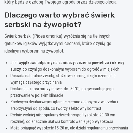
który będzie ozdobą Twojego ogrodu przez dziesięciolecia.
Dlaczego warto wybrać świerk
serbski na żywopłot?
Świerk serbski (Picea omorika) wyróżnia się na tle innych
gatunków iglaków wyjątkowymi cechami, które czynią go
idealnym wyborem na żywopłot:
Jest
wyjątkowo odporny na zanieczyszczenia powietrza i okresy
suszy
, co czyni go doskonałym wyborem do ogrodów miejskich
Posiada naturalnie zwartą, stożkową koronę, dzięki czemu nie
wymaga częstego przycinania
Doskonale znosi mrozy (nawet do -30°C), co gwarantuje jego
przetrwanie w polskim klimacie
Zachwyca dwubarwnymi igłami – ciemnozielonymi z wierzchu i
srebrzystymi od spodu, co tworzy efektowny kontrast
Rośnie wolniej niż popularny świerk pospolity (około 20-30 cm
rocznie), co znacznie ułatwia kontrolowanie jego wysokości
Może osiągnąć wysokość 15-20 m, ale dzięki regularnemu przycinaniu