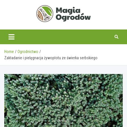
Skip
to
content
magiaogrodow.pl
Home
Ogrodnictwo
Zakładanie i pielęgnacja żywopłotu ze świerka serbskiego