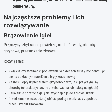
Wybieraj pochmurne, bezdeszczowe dni z umiarkowaną
temperaturą.
Najczęstsze problemy i ich
rozwiązywanie
Brązowienie igieł
Przyczyny: zbyt suche powietrze, niedobór wody, choroby
grzybowe, przesuszenie zimowe.
Rozwiązania:
Zwiększ częstotliwość podlewania w okresach suszy, koncentrując
się na dokładnym nawilżeniu bryły korzeniowej
Zastosuj oprysk preparatem grzybobójczym, jeśli przyczyną są
choroby (charakterystyczne przebarwienia lub naloty na igłach)
Usuń silnie porażone gałęzie, wycinając je do zdrowej tkanki
Przed zimą (w listopadzie) obficie podlej świerki, aby zapobiec
przesuszeniu zimowemu