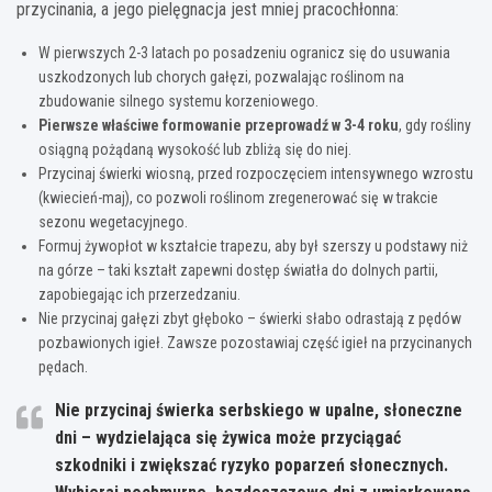
przycinania, a jego pielęgnacja jest mniej pracochłonna:
W pierwszych 2-3 latach po posadzeniu ogranicz się do usuwania
uszkodzonych lub chorych gałęzi, pozwalając roślinom na
zbudowanie silnego systemu korzeniowego.
Pierwsze właściwe formowanie przeprowadź w 3-4 roku
, gdy rośliny
osiągną pożądaną wysokość lub zbliżą się do niej.
Przycinaj świerki wiosną, przed rozpoczęciem intensywnego wzrostu
(kwiecień-maj), co pozwoli roślinom zregenerować się w trakcie
sezonu wegetacyjnego.
Formuj żywopłot w kształcie trapezu, aby był szerszy u podstawy niż
na górze – taki kształt zapewni dostęp światła do dolnych partii,
zapobiegając ich przerzedzaniu.
Nie przycinaj gałęzi zbyt głęboko – świerki słabo odrastają z pędów
pozbawionych igieł. Zawsze pozostawiaj część igieł na przycinanych
pędach.
Nie przycinaj świerka serbskiego w upalne, słoneczne
dni – wydzielająca się żywica może przyciągać
szkodniki i zwiększać ryzyko poparzeń słonecznych.