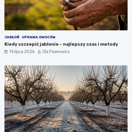
JABŁOŃ
UPRAWA OWOCÓW
Kiedy szczepić jabłonie – najlepszy czas i metody
14 lipca 2026
Ola Pawłowicz