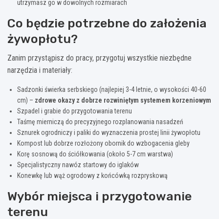
utrzymasz go w dowolnych rozmiarach
Co będzie potrzebne do założenia
żywopłotu?
Zanim przystąpisz do pracy, przygotuj wszystkie niezbędne
narzędzia i materiały:
Sadzonki świerka serbskiego (najlepiej 3-4 letnie, o wysokości 40-60
cm) –
zdrowe okazy z dobrze rozwiniętym systemem korzeniowym
Szpadel i grabie do przygotowania terenu
Taśmę mierniczą do precyzyjnego rozplanowania nasadzeń
Sznurek ogrodniczy i paliki do wyznaczenia prostej linii żywopłotu
Kompost lub dobrze rozłożony obornik do wzbogacenia gleby
Korę sosnową do ściółkowania (około 5-7 cm warstwa)
Specjalistyczny nawóz startowy do iglaków
Konewkę lub wąż ogrodowy z końcówką rozpryskową
Wybór miejsca i przygotowanie
terenu