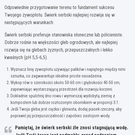
Odpowiednie przygotowanie terenu to fundament sukcesu
Twojego żywopłotu. Świerk serbski najlepiej rozwija się w
następujących warunkach:
Świerk serbski preferuje stanowiska słoneczne lub półcieniste.
Dobrze rośnie na większości gleb ogrodowych, ale najlepiej
rozwija się na glebach żyznych, przepuszczalnych i lekko
kwaśnych (pH 5,5-6,5).
Wyznacz linię żywopłotu używając palików i napiętego między nimi
sznurka, co zagwarantuje idealnie proste nasadzenia.
Wykop rów o szerokości około 50-60 cm i głębokości 40-50 cm,
zapewniając wystarczającą przestrzeń dla rozwoju korzeni.
Dokładnie spulchnij dno rowu i wymieszaj wydobytą ziemię z
kompostem lub dobrze rozłożonym obornikiem w proporcji 3:1.
Jeśli Twoja gleba jest ciężka i gliniasta, dodaj piasek rzeczny, aby
poprawić jej przepuszczalność i zapobiec zastojom wody.
Pamiętaj, że świerk serbski źle znosi stagnującą wodę.