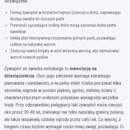
Rozwiązania:
Formuj żywopłot w kształcie trapezu (szerszy u dołu), zapewniając
dostęp światła do niższych partii
Przerzedź sąsiadujące rośliny, które mogą zacieniać dolne partie
świerków
Unikaj zbyt intensywnego przycinania górnych partii, pozwalając
roślinie na naturalny wzrost
Zastosuj nawóz bogaty w azot wczesną wiosną, aby stymulować
wzrost nowych pędów
Żywopłot ze świerka serbskiego to
inwestycja na
dziesięciolecia
. Choć jego założenie wymaga starannego
planowania i cierpliwości, a na pełny efekt trzeba poczekać kilka
sezonów, nagroda w postaci pięknej, gęstej, zielonej ściany z
charakterystycznym srebrnym połyskiem wynagrodzi wszelkie
trudy. Przy odpowiedniej pielęgnacji taki żywopłot może cieszyć
oko przez 30-40 lat, stanowiąc nie tylko naturalną granicę posesji,
ale także wspaniałą ozdobę ogrodu przez cały rok. Co więcej, z
biegiem czasu będzie wymagał coraz mniej uwagi, pozwalając Ci