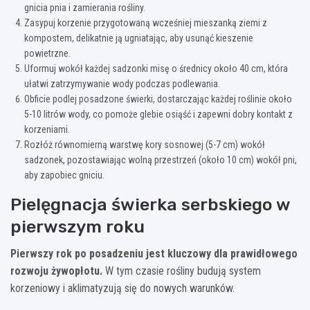
gnicia pnia i zamierania rośliny.
Zasypuj korzenie przygotowaną wcześniej mieszanką ziemi z
kompostem, delikatnie ją ugniatając, aby usunąć kieszenie
powietrzne.
Uformuj wokół każdej sadzonki misę o średnicy około 40 cm, która
ułatwi zatrzymywanie wody podczas podlewania.
Obficie podlej posadzone świerki, dostarczając każdej roślinie około
5-10 litrów wody, co pomoże glebie osiąść i zapewni dobry kontakt z
korzeniami.
Rozłóż równomierną warstwę kory sosnowej (5-7 cm) wokół
sadzonek, pozostawiając wolną przestrzeń (około 10 cm) wokół pni,
aby zapobiec gniciu.
Pielęgnacja świerka serbskiego w
pierwszym roku
Pierwszy rok po posadzeniu jest kluczowy dla prawidłowego
rozwoju żywopłotu.
W tym czasie rośliny budują system
korzeniowy i aklimatyzują się do nowych warunków.