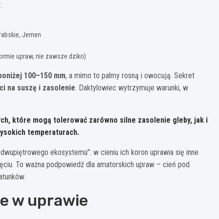
:
rabskie, Jemen
ormie upraw, nie zawsze dziko)
poniżej 100–150 mm
, a mimo to palmy rosną i owocują. Sekret
i na suszę i zasolenie
. Daktylowiec wytrzymuje warunki, w
h, które mogą tolerować zarówno silne zasolenie gleby, jak i
wysokich temperaturach.
dwupiętrowego ekosystemu”: w cieniu ich koron uprawia się inne
ięciu. To ważna podpowiedź dla amatorskich upraw – cień pod
atunków.
e w uprawie