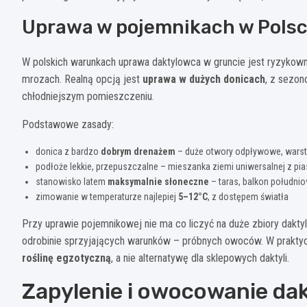
Uprawa w pojemnikach w Pols
W polskich warunkach uprawa daktylowca w gruncie jest ryzykowna
mrozach. Realną opcją jest
uprawa w dużych donicach
, z sezo
chłodniejszym pomieszczeniu.
Podstawowe zasady:
donica z bardzo
dobrym drenażem
– duże otwory odpływowe, warstw
podłoże lekkie, przepuszczalne – mieszanka ziemi uniwersalnej z pi
stanowisko latem
maksymalnie słoneczne
– taras, balkon południo
zimowanie w temperaturze najlepiej
5–12°C
, z dostępem światła
Przy uprawie pojemnikowej nie ma co liczyć na duże zbiory daktyl
odrobinie sprzyjających warunków – próbnych owoców. W praktyc
roślinę egzotyczną
, a nie alternatywę dla sklepowych daktyli.
Zapylenie i owocowanie dak