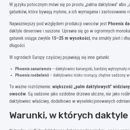
W języku potocznym mówi się po prostu „palma daktylowa” albo „
gatunków, które bywają mylone, a ich wymagania i zastosowanie ró
Najważniejszy pod względem produkcji owoców jest
Phoenix da
daktyle deserowe i suszone. Uprawia się go w ogromnych monokult
gatunek osiąga zwykle
15–25 m wysokości
, ma smukły pień i dłu
długości.
W ogrodach Europy częściej pojawiają się inne gatunki:
Phoenix canariensis
– daktylowiec kanaryjski, bardziej wytrzymały
Phoenix roebelenii
– daktylowiec nisko rosnący, chętnie sadzony w d
To ważne rozróżnienie:
większość „palm daktylowych” widzian
owoców
. Są sadzone jako ozdobne drzewa uliczne, nie jako roś
daktylowiec właściwy, dodatkowo w wyselekcjonowanych odmian
Warunki, w których daktyl