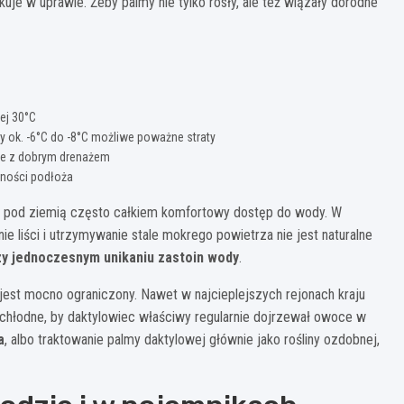
je w uprawie. Żeby palmy nie tylko rosły, ale też wiązały dorodne
ej 30°C
zy ok. -6°C do -8°C możliwe poważne straty
ste z dobrym drenażem
ności podłoża
, a pod ziemią często całkiem komfortowy dostęp do wody. W
 liści i utrzymywanie stale mokrego powietrza nie jest naturalne
rzy jednoczesnym unikaniu zastoin wody
.
jest mocno ograniczony. Nawet w najcieplejszych rejonach kraju
za chłodne, by daktylowiec właściwy regularnie dojrzewał owoce w
a
, albo traktowanie palmy daktylowej głównie jako rośliny ozdobnej,