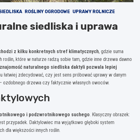
 SIEDLISKA
ROŚLINY OGRODOWE
UPRAWY ROLNICZE
ralne siedliska i uprawa
hodzi z kilku konkretnych stref klimatycznych
, gdzie suma
 roślin, które w naturze radzą sobie tam, gdzie inne drzewa dawno
znajomość naturalnego siedliska daktyli pozwala lepiej
emu łatwiej zdecydować, czy jest sens próbować uprawy w danym
ać – ozdobnego drzewa czy faktycznie własnych owoców.
aktylowych
rotnikowego i podzwrotnikowego suchego
. Klasyczny obrazek:
ie jest przypadek. Daktylowiec ma wyjątkowo głęboki system
h dla większości innych roślin.