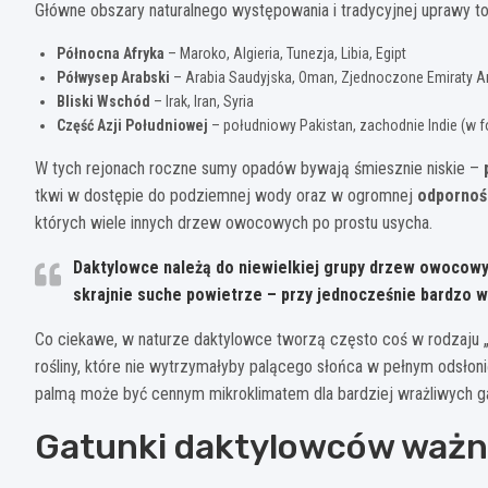
Główne obszary naturalnego występowania i tradycyjnej uprawy to
Północna Afryka
– Maroko, Algieria, Tunezja, Libia, Egipt
Półwysep Arabski
– Arabia Saudyjska, Oman, Zjednoczone Emiraty A
Bliski Wschód
– Irak, Iran, Syria
Część Azji Południowej
– południowy Pakistan, zachodnie Indie (w f
W tych rejonach roczne sumy opadów bywają śmiesznie niskie –
tkwi w dostępie do podziemnej wody oraz w ogromnej
odpornośc
których wiele innych drzew owocowych po prostu usycha.
Daktylowce należą do niewielkiej grupy drzew owocowyc
skrajnie suche powietrze – przy jednocześnie bardzo 
Co ciekawe, w naturze daktylowce tworzą często coś w rodzaju „
rośliny, które nie wytrzymałyby palącego słońca w pełnym odsłon
palmą może być cennym mikroklimatem dla bardziej wrażliwych g
Gatunki daktylowców ważn