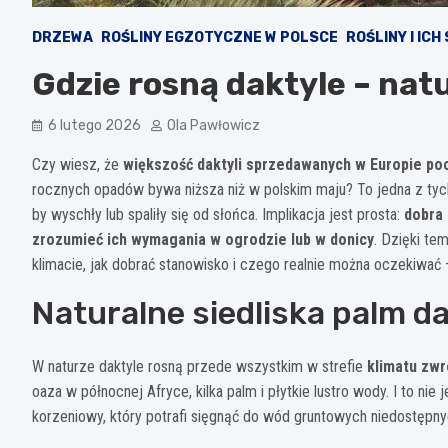
DRZEWA
ROŚLINY EGZOTYCZNE W POLSCE
ROŚLINY I ICH
Gdzie rosną daktyle – natu
6 lutego 2026
Ola Pawłowicz
Czy wiesz, że
większość daktyli sprzedawanych w Europie poc
rocznych opadów bywa niższa niż w polskim maju? To jedna z tych
by wyschły lub spaliły się od słońca. Implikacja jest prosta:
dobra 
zrozumieć ich wymagania w ogrodzie lub w donicy
. Dzięki t
klimacie, jak dobrać stanowisko i czego realnie można oczekiw
Naturalne siedliska palm d
W naturze daktyle rosną przede wszystkim w strefie
klimatu zw
oaza w północnej Afryce, kilka palm i płytkie lustro wody. I to n
korzeniowy, który potrafi sięgnąć do wód gruntowych niedostępnyc