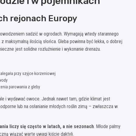
dzie i w pojemnikach
ch rejonach Europy
owodzeniem sadzić w ogrodach. Wymagają wtedy starannego
 z maksymalną ilością słońca. Gleba powinna być lekka, o dobrej
nieczne jest solidne rozluźnienie i wykonanie drenażu.
zalegała przy szyjce korzeniowej
wody
zenia parowania z gleby
ale i wydawać owoce. Jednak nawet tam, gdzie klimat jest
 odporne lub na osłanianie młodych roślin zimą – zwłaszcza w
a liczy się często w latach, a nie sezonach
. Młode palmy
zną wiązać warte uwagi kiście daktyli.