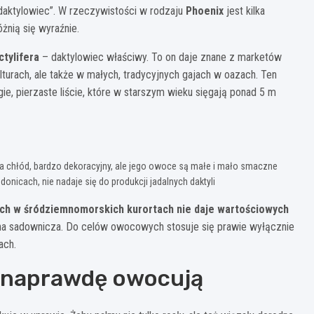
daktylowiec”. W rzeczywistości w rodzaju
Phoenix
jest kilka
żnią się wyraźnie.
ctylifera
– daktylowiec właściwy. To on daje znane z marketów
urach, ale także w małych, tradycyjnych gajach w oazach. Ten
gie, pierzaste liście, które w starszym wieku sięgają ponad 5 m
 na chłód, bardzo dekoracyjny, ale jego owoce są małe i mało smaczne
onicach, nie nadaje się do produkcji jadalnych daktyli
ych w śródziemnomorskich kurortach nie daje wartościowych
lina sadownicza. Do celów owocowych stosuje się prawie wyłącznie
ach.
e naprawdę owocują