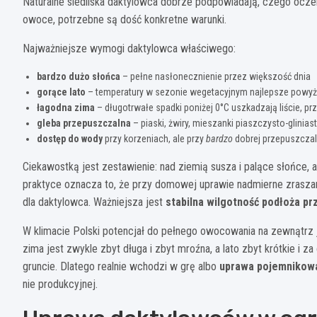
Naturalne siedliska daktylowca dobrze podpowiadają, czego oczeku
owoce, potrzebne są dość konkretne warunki.
Najważniejsze wymogi daktylowca właściwego:
bardzo dużo słońca
– pełne nasłonecznienie przez większość dnia
gorące lato
– temperatury w sezonie wegetacyjnym najlepsze powyż
łagodna zima
– długotrwałe spadki poniżej 0°C uszkadzają liście, pr
gleba przepuszczalna
– piaski, żwiry, mieszanki piaszczysto-glinia
dostęp do wody
przy korzeniach, ale przy
bardzo
dobrej przepuszczal
Ciekawostką jest zestawienie: nad ziemią susza i palące słońce
praktyce oznacza to, że przy domowej uprawie nadmierne zraszanie
dla daktylowca. Ważniejsza jest
stabilna wilgotność podłoża p
W klimacie Polski potencjał do pełnego owocowania na zewnątrz 
zima jest zwykle zbyt długa i zbyt mroźna, a lato zbyt krótkie i 
gruncie. Dlatego realnie wchodzi w grę albo
uprawa pojemnikow
nie produkcyjnej.