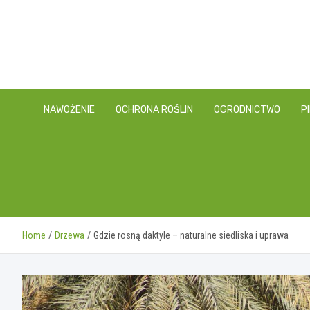
Skip
to
content
NAWOŻENIE
OCHRONA ROŚLIN
OGRODNICTWO
P
Home
Drzewa
Gdzie rosną daktyle – naturalne siedliska i uprawa