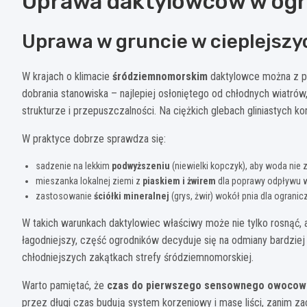
Uprawa daktylowców w ogro
Uprawa w gruncie w cieplejszy
W krajach o klimacie
śródziemnomorskim
daktylowce można z p
dobrania stanowiska – najlepiej osłoniętego od chłodnych wiatrów,
strukturze i przepuszczalności. Na ciężkich glebach gliniastych ko
W praktyce dobrze sprawdza się:
sadzenie na lekkim
podwyższeniu
(niewielki kopczyk), aby woda nie 
mieszanka lokalnej ziemi z
piaskiem i żwirem
dla poprawy odpływu 
zastosowanie
ściółki mineralnej
(grys, żwir) wokół pnia dla ogranic
W takich warunkach daktylowiec właściwy może nie tylko rosnąć, 
łagodniejszy, część ogrodników decyduje się na odmiany bardziej
chłodniejszych zakątkach strefy śródziemnomorskiej.
Warto pamiętać, że
czas do pierwszego sensownego owocowani
przez długi czas budują system korzeniowy i masę liści, zanim zac