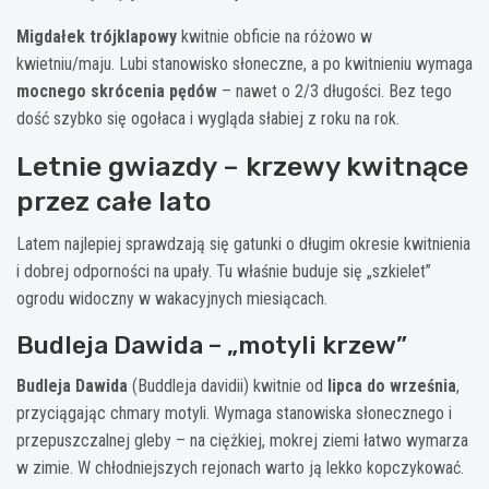
Migdałek trójklapowy
kwitnie obficie na różowo w
kwietniu/maju. Lubi stanowisko słoneczne, a po kwitnieniu wymaga
mocnego skrócenia pędów
– nawet o 2/3 długości. Bez tego
dość szybko się ogołaca i wygląda słabiej z roku na rok.
Letnie gwiazdy – krzewy kwitnące
przez całe lato
Latem najlepiej sprawdzają się gatunki o długim okresie kwitnienia
i dobrej odporności na upały. Tu właśnie buduje się „szkielet”
ogrodu widoczny w wakacyjnych miesiącach.
Budleja Dawida – „motyli krzew”
Budleja Dawida
(Buddleja davidii) kwitnie od
lipca do września
,
przyciągając chmary motyli. Wymaga stanowiska słonecznego i
przepuszczalnej gleby – na ciężkiej, mokrej ziemi łatwo wymarza
w zimie. W chłodniejszych rejonach warto ją lekko kopczykować.