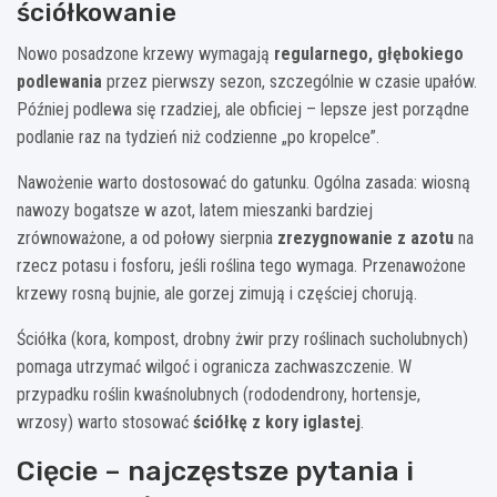
ściółkowanie
Nowo posadzone krzewy wymagają
regularnego, głębokiego
podlewania
przez pierwszy sezon, szczególnie w czasie upałów.
Później podlewa się rzadziej, ale obficiej – lepsze jest porządne
podlanie raz na tydzień niż codzienne „po kropelce”.
Nawożenie warto dostosować do gatunku. Ogólna zasada: wiosną
nawozy bogatsze w azot, latem mieszanki bardziej
zrównoważone, a od połowy sierpnia
zrezygnowanie z azotu
na
rzecz potasu i fosforu, jeśli roślina tego wymaga. Przenawożone
krzewy rosną bujnie, ale gorzej zimują i częściej chorują.
Ściółka (kora, kompost, drobny żwir przy roślinach sucholubnych)
pomaga utrzymać wilgoć i ogranicza zachwaszczenie. W
przypadku roślin kwaśnolubnych (rododendrony, hortensje,
wrzosy) warto stosować
ściółkę z kory iglastej
.
Cięcie – najczęstsze pytania i