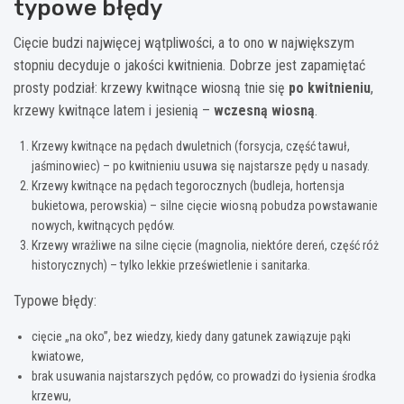
typowe błędy
Cięcie budzi najwięcej wątpliwości, a to ono w największym
stopniu decyduje o jakości kwitnienia. Dobrze jest zapamiętać
prosty podział: krzewy kwitnące wiosną tnie się
po kwitnieniu
,
krzewy kwitnące latem i jesienią –
wczesną wiosną
.
Krzewy kwitnące na pędach dwuletnich (forsycja, część tawuł,
jaśminowiec) – po kwitnieniu usuwa się najstarsze pędy u nasady.
Krzewy kwitnące na pędach tegorocznych (budleja, hortensja
bukietowa, perowskia) – silne cięcie wiosną pobudza powstawanie
nowych, kwitnących pędów.
Krzewy wrażliwe na silne cięcie (magnolia, niektóre dereń, część róż
historycznych) – tylko lekkie prześwietlenie i sanitarka.
Typowe błędy:
cięcie „na oko”, bez wiedzy, kiedy dany gatunek zawiązuje pąki
kwiatowe,
brak usuwania najstarszych pędów, co prowadzi do łysienia środka
krzewu,