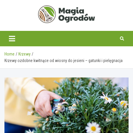
Skip
to
content
magiaogrodow.pl
Home
Krzewy
Krzewy ozdobne kwitnące od wiosny do jesieni – gatunki i pielęgnacja