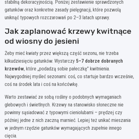
stabilną dekoracyjnością. Poniżej zestawienie sprawdzonych
gatunków oraz konkretne zasady pielęgnacji, które pozwolą
uniknąć typowych rozczarowań po 2–3 latach uprawy.
Jak zaplanować krzewy kwitnące
od wiosny do jesieni
Żeby mieć kwiaty przez większą część sezonu, nie trzeba
kilkudziesięciu gatunków. Wystarczy
5–7 dobrze dobranych
krzewów
, które „podadzą sobie pałeczkę” kwitnienia.
Najwygodniej myśleć sezonami: coś, co startuje bardzo wcześnie,
coś na środek lata i coś na końcówkę.
Warto zestawiać ze sobą rośliny o podobnych wymaganiach
glebowych i świetlnych. Krzewy na stanowisko słoneczne nie
powinny sąsiadować z typowymi cieniolubami – prędzej czy
później jedne z nich zaczną marnieć. Lepiej też unikać mieszania
w jednym rzędzie gatunków wymagających zupełnie innego
cięcia.