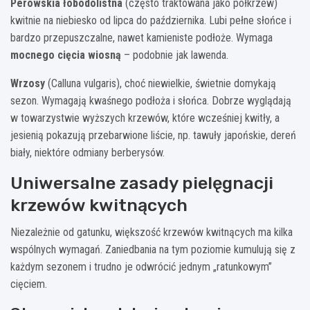
Perowskia łobodolistna
(często traktowana jako półkrzew)
kwitnie na niebiesko od lipca do października. Lubi pełne słońce i
bardzo przepuszczalne, nawet kamieniste podłoże. Wymaga
mocnego cięcia wiosną
– podobnie jak lawenda.
Wrzosy
(Calluna vulgaris), choć niewielkie, świetnie domykają
sezon. Wymagają kwaśnego podłoża i słońca. Dobrze wyglądają
w towarzystwie wyższych krzewów, które wcześniej kwitły, a
jesienią pokazują przebarwione liście, np. tawuły japońskie, dereń
biały, niektóre odmiany berberysów.
Uniwersalne zasady pielęgnacji
krzewów kwitnących
Niezależnie od gatunku, większość krzewów kwitnących ma kilka
wspólnych wymagań. Zaniedbania na tym poziomie kumulują się z
każdym sezonem i trudno je odwrócić jednym „ratunkowym”
cięciem.