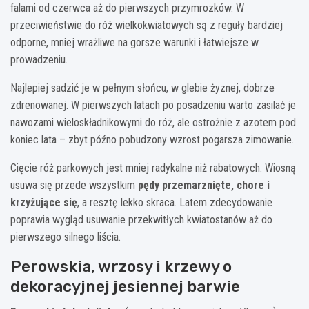
falami od czerwca aż do pierwszych przymrozków. W
przeciwieństwie do róż wielkokwiatowych są z reguły bardziej
odporne, mniej wrażliwe na gorsze warunki i łatwiejsze w
prowadzeniu.
Najlepiej sadzić je w pełnym słońcu, w glebie żyznej, dobrze
zdrenowanej. W pierwszych latach po posadzeniu warto zasilać je
nawozami wieloskładnikowymi do róż, ale ostrożnie z azotem pod
koniec lata – zbyt późno pobudzony wzrost pogarsza zimowanie.
Cięcie róż parkowych jest mniej radykalne niż rabatowych. Wiosną
usuwa się przede wszystkim
pędy przemarznięte, chore i
krzyżujące się
, a resztę lekko skraca. Latem zdecydowanie
poprawia wygląd usuwanie przekwitłych kwiatostanów aż do
pierwszego silnego liścia.
Perowskia, wrzosy i krzewy o
dekoracyjnej jesiennej barwie