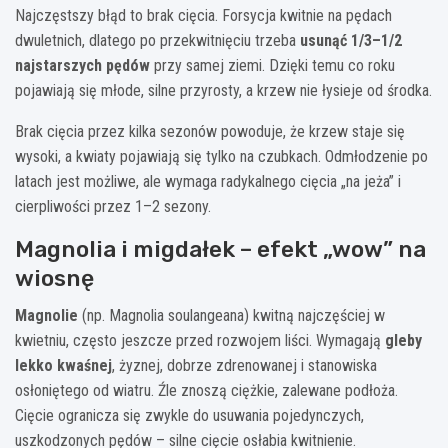
Najczęstszy błąd to brak cięcia. Forsycja kwitnie na pędach
dwuletnich, dlatego po przekwitnięciu trzeba
usunąć 1/3–1/2
najstarszych pędów
przy samej ziemi. Dzięki temu co roku
pojawiają się młode, silne przyrosty, a krzew nie łysieje od środka.
Brak cięcia przez kilka sezonów powoduje, że krzew staje się
wysoki, a kwiaty pojawiają się tylko na czubkach. Odmłodzenie po
latach jest możliwe, ale wymaga radykalnego cięcia „na jeża” i
cierpliwości przez 1–2 sezony.
Magnolia i migdałek – efekt „wow” na
wiosnę
Magnolie
(np. Magnolia soulangeana) kwitną najczęściej w
kwietniu, często jeszcze przed rozwojem liści. Wymagają
gleby
lekko kwaśnej
, żyznej, dobrze zdrenowanej i stanowiska
osłoniętego od wiatru. Źle znoszą ciężkie, zalewane podłoża.
Cięcie ogranicza się zwykle do usuwania pojedynczych,
uszkodzonych pędów – silne cięcie osłabia kwitnienie.