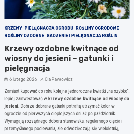
KRZEWY
PIELĘGNACJA OGRODU
ROŚLINY OGRODOWE
ROŚLINY OZDOBNE
SADZENIE I PIELĘGNACJA ROŚLIN
Krzewy ozdobne kwitnące od
wiosny do jesieni – gatunki i
pielęgnacja
6 lutego 2026
Ola Pawłowicz
Zamiast kupować co roku kolejne jednoroczne kwiatki „na szybko”,
lepiej zainwestować w
krzewy ozdobne kwitnące od wiosny do
jesieni
. Dobrze dobrane gatunki potrafią utrzymać kolor w
ogrodzie od pierwszych cieplejszych dni aż po październik.
Wymagają rozsądnego doboru stanowiska, regularnego cięcia i
przemyślanego podlewania, ale odwdzięczają się wieloletnią,