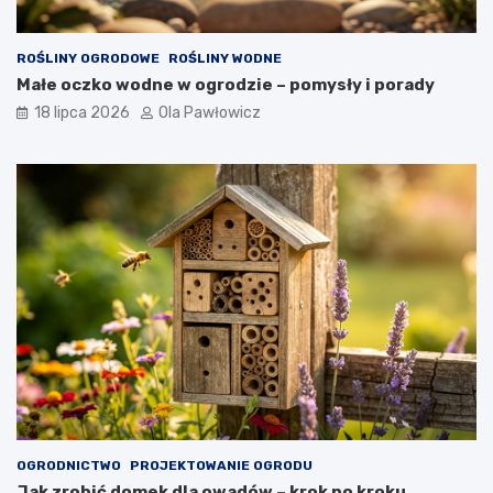
ROŚLINY OGRODOWE
ROŚLINY WODNE
Małe oczko wodne w ogrodzie – pomysły i porady
18 lipca 2026
Ola Pawłowicz
OGRODNICTWO
PROJEKTOWANIE OGRODU
Jak zrobić domek dla owadów – krok po kroku