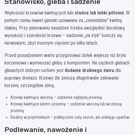
Stanowisko, gleba i sadzenie
Większość krzewów kwitnących lubi
słońce lub lekki półcień
. W
pełnym cieniu nawet gatunki uznawane za „cieniolubne” kwitną
słabiej. Przy planowaniu nasadzeń trzeba uwzględnić docelową
wysokość i szerokość krzewu – sadzenie „na styk” kończy się
nerwowym, zbyt mocnym cięciem po kilku latach.
Przed posadzeniem warto przygotować dołek większy niż bryła
korzeniowa i wymieszać glebę z kompostem. Na ciężkich glebach
gliniastych dobrym ruchem jest
dodanie drobnego żwiru
dla
poprawy drenażu. Krzewy źle znoszą długotrwałe zalewanie
korzeni, szczególnie zimą.
Krzewy kwitnące wiosną – sadzenie najlepiej jesienią.
Krzewy kwitnące latem i jesienią – sadzenie wiosną lub wczesną
jesienią.
Rośliny w pojemnikach – praktycznie cały sezon, ale unikając upałów.
Podlewanie, nawożenie i