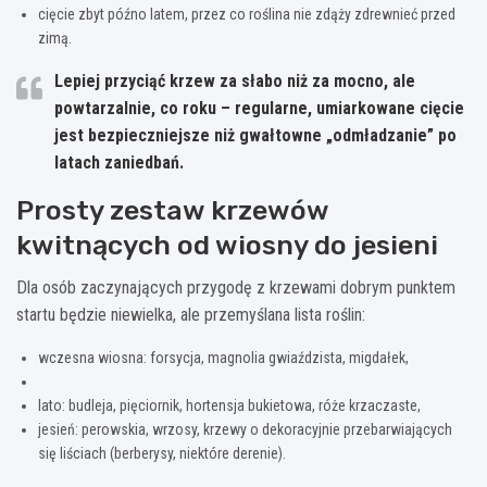
cięcie zbyt późno latem, przez co roślina nie zdąży zdrewnieć przed
zimą.
Lepiej przyciąć krzew za słabo niż za mocno, ale
powtarzalnie, co roku – regularne, umiarkowane cięcie
jest bezpieczniejsze niż gwałtowne „odmładzanie” po
latach zaniedbań.
Prosty zestaw krzewów
kwitnących od wiosny do jesieni
Dla osób zaczynających przygodę z krzewami dobrym punktem
startu będzie niewielka, ale przemyślana lista roślin:
wczesna wiosna: forsycja, magnolia gwiaździsta, migdałek,
lato: budleja, pięciornik, hortensja bukietowa, róże krzaczaste,
jesień: perowskia, wrzosy, krzewy o dekoracyjnie przebarwiających
się liściach (berberysy, niektóre derenie).