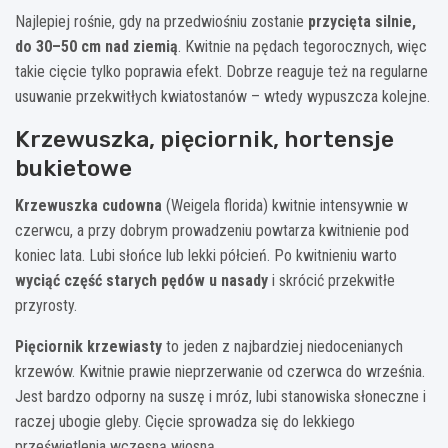
Najlepiej rośnie, gdy na przedwiośniu zostanie
przycięta silnie,
do 30–50 cm nad ziemią
. Kwitnie na pędach tegorocznych, więc
takie cięcie tylko poprawia efekt. Dobrze reaguje też na regularne
usuwanie przekwitłych kwiatostanów – wtedy wypuszcza kolejne.
Krzewuszka, pięciornik, hortensje
bukietowe
Krzewuszka cudowna
(Weigela florida) kwitnie intensywnie w
czerwcu, a przy dobrym prowadzeniu powtarza kwitnienie pod
koniec lata. Lubi słońce lub lekki półcień. Po kwitnieniu warto
wyciąć część starych pędów u nasady
i skrócić przekwitłe
przyrosty.
Pięciornik krzewiasty
to jeden z najbardziej niedocenianych
krzewów. Kwitnie prawie nieprzerwanie od czerwca do września.
Jest bardzo odporny na suszę i mróz, lubi stanowiska słoneczne i
raczej ubogie gleby. Cięcie sprowadza się do lekkiego
prześwietlenia wczesną wiosną.